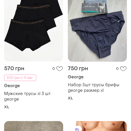
570 грн
750 грн
0
0
George
513 грн с 11 авг.
Набор 5шт трусы брифы
George
george размер xl
Мужские трусы xl 3 шт.
XL
george
XL