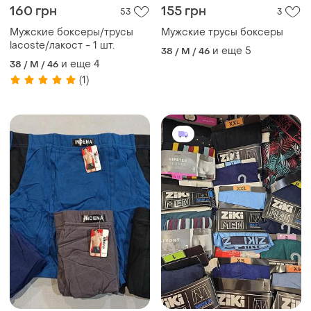
160 грн
155 грн
53
3
Мужские боксеры/трусы
Мужские трусы боксеры
lacoste/лакост - 1 шт.
и еще
5
38 / M / 46
и еще
4
38 / M / 46
(1)