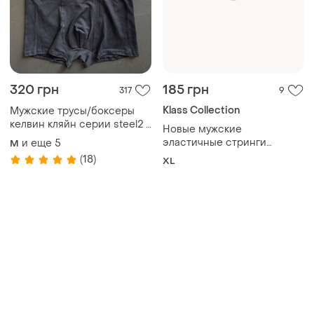
320 грн
185 грн
317
9
Klass Collection
Мужские трусы/боксеры
келвин кляйн серии steel2 -
Новые мужские
набор с 2 шт.
эластичные стринги
и еще
5
M
размер хл
(18)
XL