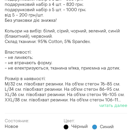
подарунковий набір з 4 шт. - 820 грн;
подарунковий набір з 5 шт. - 1000 грн;
від 5 - 200 грн/шт.
Без упаковки діє знижка!
Кольори на вибір: білий, сірий, чорний, зелений, синій
(блакитний), червоний.
Склад тканини: 95% Сotton, 5% Spandex.
Властивості:
- не линяють;
- не втрачають форму;
- не електризуються, тканина м'яка, приємна на дотик.
Розмір в наявності:
M/32 см. півобхват резинки. На об'єм стегон 76-85 см.
L/34 см. півобхват резинки. На об'єм стегон 86-95 см.
XL/36 см. півобхват резинки. На об'єм стегон 96-105 см.
XXL/38 см. півобхват резинки. На об'єм стегон 106-11...
читать далее
Состояние:
Цвет:
Новое
Чёрный
Синий