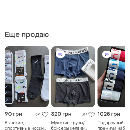
Еще продаю
90 грн
320 грн
1025 грн
371
317
2
Высокие,
Мужские трусы/
Подарочный
спортивные носки
боксеры келвин
премиум набо