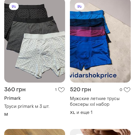
360 грн
520 грн
1
0
Primark
Мужские летние трусы
боксеры xxl набор
Труси primark м 3 шт.
и еще
1
XL
M