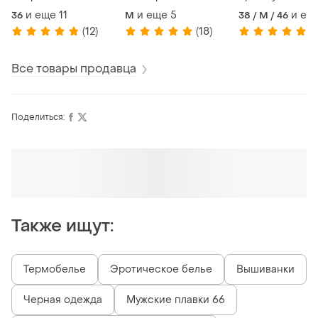
nike/puma/adidas/ck
кляйн серии steel2 -
боксеров келв
и еще
11
и еще
5
и ещ
36
M
38 / M / 46
- 1 пара
набор с 2 шт.
кляйн steel - 5 
(12)
(18)
(9
Все товары продавца
Поделиться:
Также ищут:
Термобелье
Эротическое белье
Вышиванки
Черная одежда
Мужские плавки 66