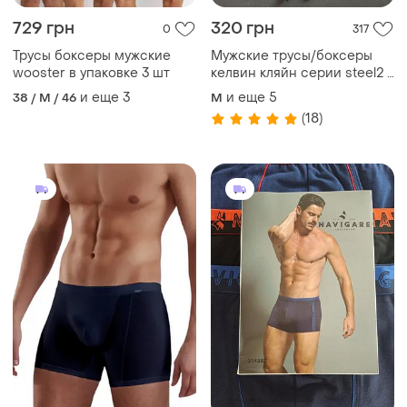
729 грн
320 грн
0
317
Трусы боксеры мужские
Мужские трусы/боксеры
wooster в упаковке 3 шт
келвин кляйн серии steel2 -
набор с 2 шт.
и еще
3
и еще
5
38 / M / 46
M
(18)