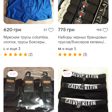
620 грн
775 грн
57
194
Мужские трусы columbia,
Наборы черных брендовых
хлопок, трусы боксеры
трусов/боксеров келвин/
коломбиа, мужские
томи/армани/лакост/найк -
и еще
3
и еще
5
L
M
боксеры
5 шт.
(2)
(3)
TOP
TOP