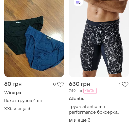
50 грн
630 грн
0
1
-16%
749 грн
Wirarpa
Atlantic
Пакет трусов 4 шт
Трусы atlantic mh
и еще
3
XXL
performance боксерки
спорт мужские удлиненные
и еще
3
M
бамбук синие