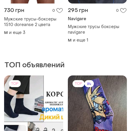
730 грн
295 грн
0
0
Navigare
Мужские трусы-боксеры
1510 doreanse 2 цвета
Мужские трусы боксеры
navigare
и еще
3
M
и еще
1
M
ТОП объявлений
TOP
TOP