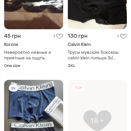
45 грн
130 грн
1
1
Korona
Calvin Klein
Невероятно нежные и
Трусы мужские боксеры
приятные на ощупь
calvin klein польша 3xl
ароматизированные носки/
черные
One size
3XL
носочки корона дикий
шелк+ коттон,
единственный размер 41-
46 в базовом черном
TOP
цвете.