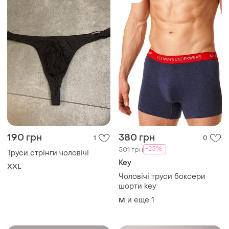
190 грн
380 грн
1
0
-25%
501 грн
Труси стрінги чоловічі
Key
XXL
Чоловічі труси боксери
шорти key
и еще
1
M