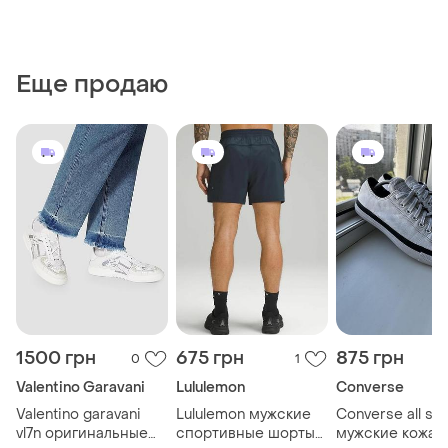
Еще продаю
1500 грн
675 грн
875 грн
0
1
Valentino Garavani
Lululemon
Converse
Valentino garavani
Lululemon мужские
Converse all sta
vl7n оригинальные
спортивные шорты
мужские кожан