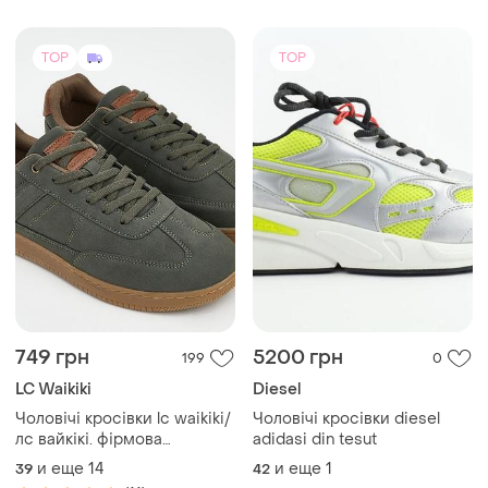
TOP
TOP
749 грн
5200 грн
199
0
LC Waikiki
Diesel
Чоловічі кросівки lc waikiki/
Чоловічі кросівки diesel
лс вайкікі. фірмова
adidasi din tesut
туреччина
и еще
14
и еще
1
39
42