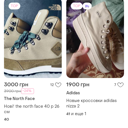
TOP
TOP
3000 грн
1900 грн
12
7
-24%
3900 грн
Adidas
The North Face
Новые кроссовки adidas
nizza 2
Нові! the north face 40 р 26
см
и еще
1
41
40