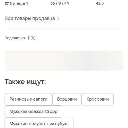
кожаные кроссовки
оригинал
кеды кроссовк
и еще
1
36 / S / 44
42.5
37.5
оригинал
Все товары продавца
Поделиться:
Оформляй подписку SMART
Получи заказ с бесплатной доставкой
Также ищут:
Резиновые сапоги
Борцовки
Кроссовки
Мужская одежда Cropp
Мужские полуботы из нубука