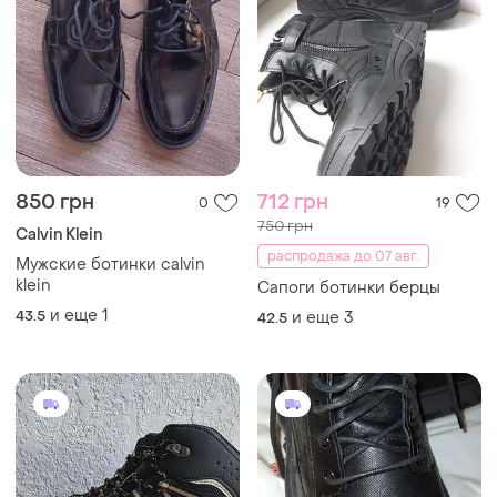
850 грн
712 грн
0
19
750 грн
Calvin Klein
распродажа до 07 авг.
Мужские ботинки calvin
klein
Сапоги ботинки берцы
и еще
1
43.5
и еще
3
42.5