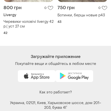
800 грн
750 грн
0
0
Livergy
Ботинки, берцы новые р43
Черевики чоловічі livergy 42
43
р.( уст 27 см
42
Загружайте приложение
Покупайте вещи и общайтесь в любом месте
Как это работает?
Украина, 02121, Киев, Харьковское шоссе, дом 201-
203, буква 4Г