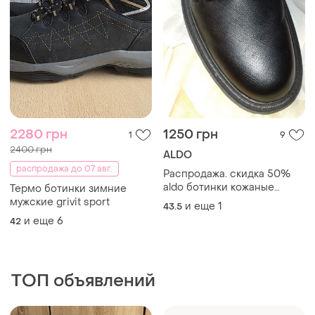
2280 грн
1250 грн
1
9
2400 грн
ALDO
распродажа до 07 авг.
Распродажа. скидка 50%
aldo ботинки кожаные
Термо ботинки зимние
мужские 44 р весна-осень
мужские grivit sport
и еще
1
43.5
и еще
6
42
ТОП объявлений