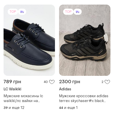
TOP
TOP
789 грн
2300 грн
40
2
LC Waikiki
Adidas
Мужские мокасины lc
Мужские кроссовки adidas
waikiki/лс вайки на
terrex skychaser#x black
шнуровке. фирменная
brown beige🔥
и еще
12
и еще
1
39
44
туреченица