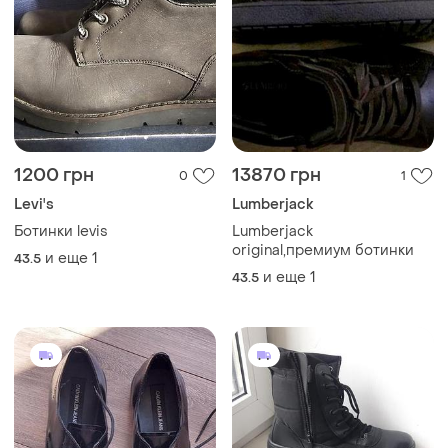
1200 грн
13870 грн
0
1
Levi's
Lumberjack
Ботинки levis
Lumberjack
original,премиум ботинки
и еще
1
43.5
и еще
1
43.5