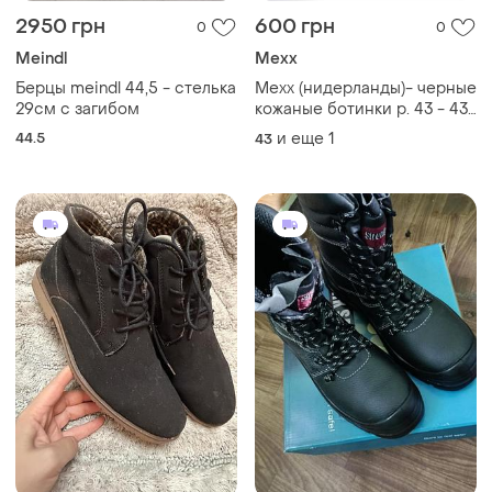
2950 грн
600 грн
0
0
Meindl
Mexx
Берцы meindl 44,5 - стелька
Mexx (нидерланды)- черные
29см с загибом
кожаные ботинки р. 43 - 43
1/2 ( 28,5 см)
44.5
и еще
1
43