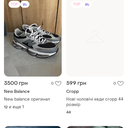
TOP
TOP
3500 грн
599 грн
0
0
New Balance
Cropp
New balance оригинал
Нові чоловічі кеди cropp 44
розмір
и еще
1
12
44