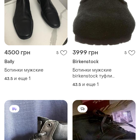
4500 грн
3999 грн
5
5
Bally
Birkenstock
Ботинки мужские
Ботинки мужские
birkenstock туфли
и еще
1
43.5
замшевые кожаные
и еще
1
43.5
ортопедические мокасины
кроссовки ботинки размер
44