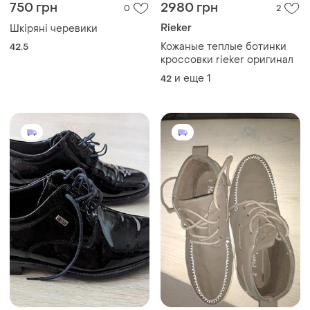
750 грн
2980 грн
0
2
Rieker
Шкіряні черевики
Кожаные теплые ботинки
42.5
кроссовки rieker оригинал
и еще
1
42