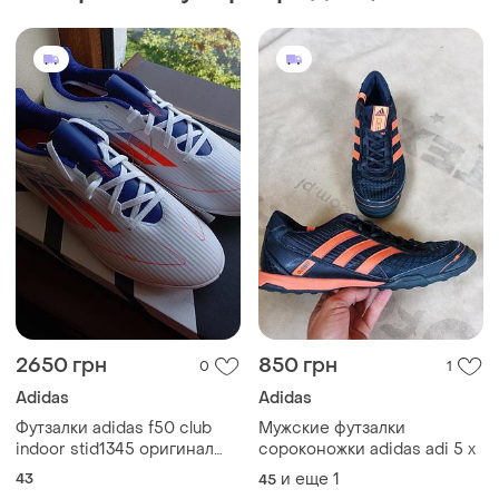
2650 грн
850 грн
0
1
Adidas
Adidas
Футзалки adidas f50 club
Мужские футзалки
indoor stid1345 оригинал
сороконожки adidas adi 5 x
новые р.43
43
и еще
1
45