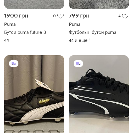
1900 грн
799 грн
0
4
Puma
Puma
Бутси puma future 8
Футбольні бутси puma
44
и еще
1
44