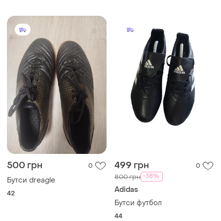
500 грн
499 грн
0
0
-38%
800 грн
Бутси dreagle
Adidas
42
Бутси футбол
44