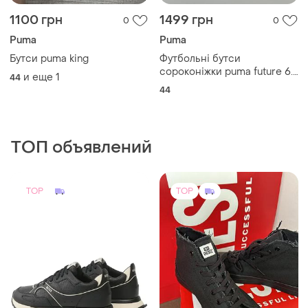
1100 грн
1499 грн
0
0
Puma
Puma
Бутси puma king
Футбольні бутси
сороконіжки puma future 6.3
и еще
1
44
44р.28см.
44
ТОП объявлений
TOP
TOP