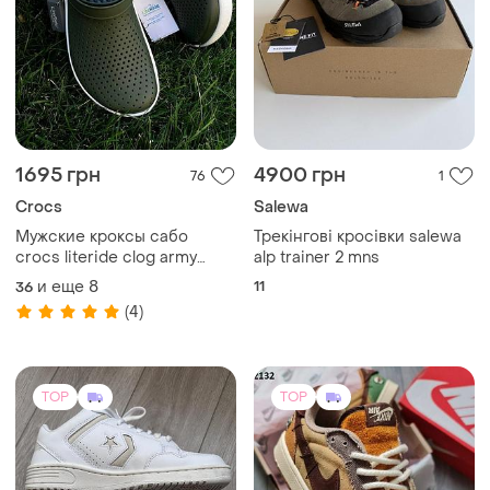
1695 грн
4900 грн
76
1
Crocs
Salewa
Мужские кроксы сабо
Трекінгові кросівки salewa
crocs literide clog army
alp trainer 2 mns
crocs literide clog
и еще
8
11
36
(4)
TOP
TOP