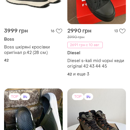
3999 грн
2990 грн
16
13
3990 грн
Boss
2691 грн с 10 авг.
Boss шкіряні кросівки
оригінал р.42 (28 см.)
Diesel
42
Diesel s-kali mid чорні кеди
original 42 43 44 45
и еще
3
42
TOP
TOP