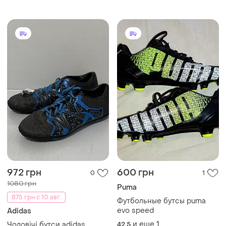
972 грн
600 грн
0
1
1080 грн
Puma
875 грн с 10 авг.
Футбольные бутсы puma
evo speed
Adidas
и еще
1
Чоловічі бутси adidas
42.5