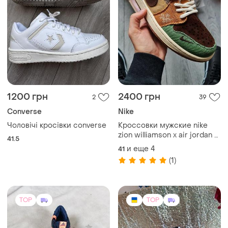
1200 грн
2400 грн
2
39
Converse
Nike
Чоловічі кросівки converse
Кроссовки мужские nike
zion williamson x air jordan 1
41.5
retro low og voodoo
и еще
4
41
(1)
TOP
TOP