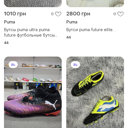
1010 грн
2800 грн
0
0
Puma
Puma
Бутсы puma ultra puma
Бутси puma future elite. .
future футбольные бутсы
44
puma one
44