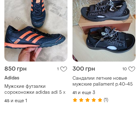
850 грн
300 грн
1
10
Adidas
Сандалии летние новые
мужские paliament р.40-45
Мужские футзалки
сороконожки adidas adi 5 x
и еще
3
41
(1)
и еще
1
45