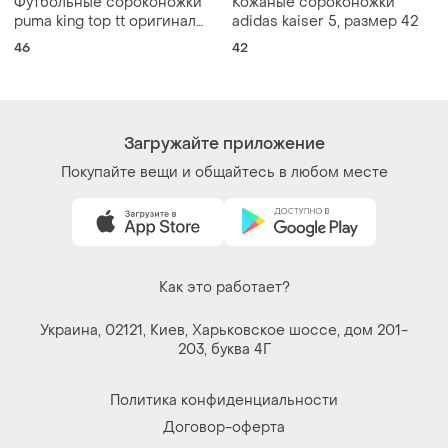
Футбольные сороконожки
Кожаные сороконожки
puma king top tt оригинал
adidas kaiser 5, размер 42
новые р.46 черные
46
42
Загружайте приложение
Покупайте вещи и общайтесь в любом месте
Как это работает?
Украина, 02121, Киев, Харьковское шоссе, дом 201-
203, буква 4Г
Политика конфиденциальности
Договор-оферта