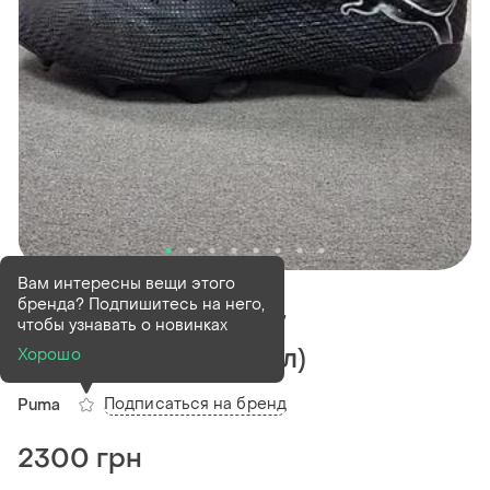
В наличии
1 шт
Вам интересны вещи этого
бренда? Подпишитесь на него,
Бутсы puma future 7
чтобы узнавать о новинках
ultimemate(оригинал)
Хорошо
Подписаться на бренд
Puma
2300 грн