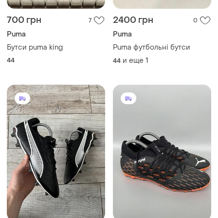
700 грн
2400 грн
7
0
Puma
Puma
Бутси puma king
Puma футбольні бутси
44
и еще
1
44