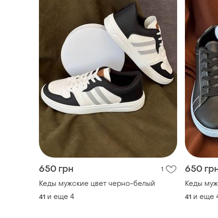
650 грн
650 гр
1
Кеды мужские цвет черно-белый
Кеды муж
и еще
4
и еще
41
41