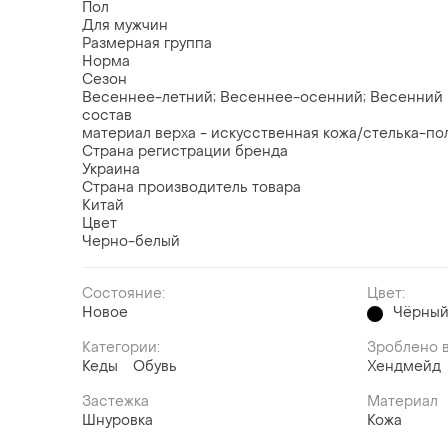
Пол
Для мужчин
Размерная группа
Норма
Сезон
Весеннее-летний; Весеннее-осенний; Весенний
состав
материал верха - искусственная кожа/стелька-п
Страна регистрации бренда
Украина
Страна производитель товара
Китай
Цвет
Черно-белый
Состояние:
Цвет:
Новое
Чёрны
Категории:
Зроблено в
Кеды
Обувь
Хендмейд
Застежка
Материал
Шнуровка
Кожа