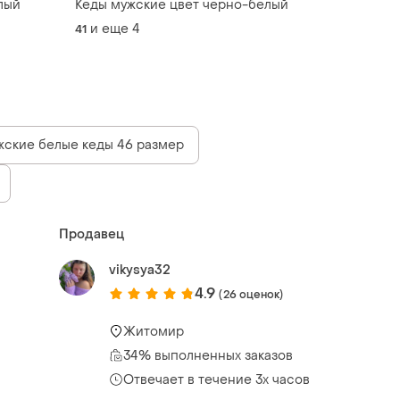
лый
Кеды мужские цвет черно-белый
и еще
4
41
ские белые кеды 46 размер
Продавец
vikysya32
4.9
(26 оценок)
Житомир
34% выполненных заказов
Отвечает в течение 3х часов