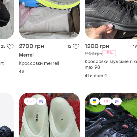
2700 грн
1200 грн
25
12
19
-15%
1400 грн
Merrell
Кроссовки мужские nike
rt
Кроссовки merrell
max 98
43
и еще
4
41
TOP
TOP