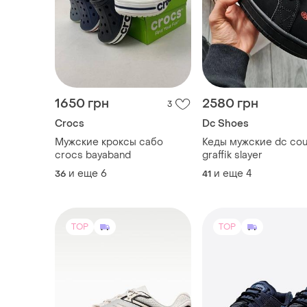
1650 грн
2580 грн
3
Crocs
Dc Shoes
Мужские кроксы сабо
Кеды мужские dc cou
crocs bayaband
graffik slayer
и еще
6
и еще
4
36
41
TOP
TOP