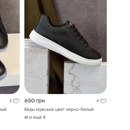
650 грн
2
4
лый
Кеды мужские цвет черно-белый
и еще
4
41