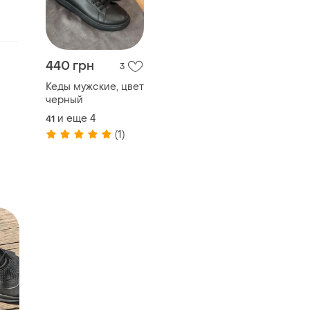
440 грн
3
Кеды мужские, цвет
черный
и еще
4
41
(1)