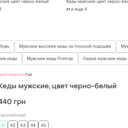
ские цвет черно-белый
Кеды мужские цвет черно-бе
3
и еще
4
41
бувь
Мужские высокие кеды на плоской подошве
Муж
ие кеды
Мужские кеды Firetrap
Серые мужские кеды
Деактивирован
1 шт
Кеды мужские, цвет черно-белый
440 грн
Европейский
41
42
43
44
45