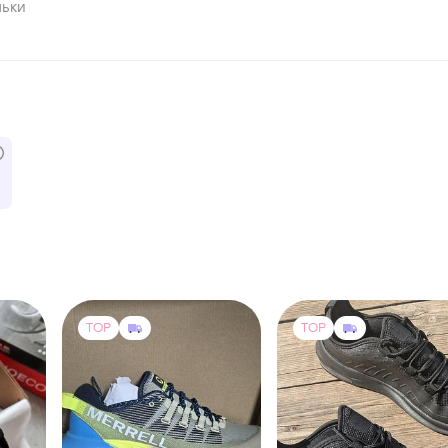
льки
TOP
TOP