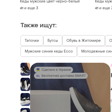
Кеды мужские цвет черно-белый
Кеды муж
и еще
3
и еще
41
41
Также ищут:
Тапочки
Бутсы
Обувь в Житомире
О
Мужские синие кеды Ecco
Молодежные син
Сделано в Украине
Бесплатная доставка SMART