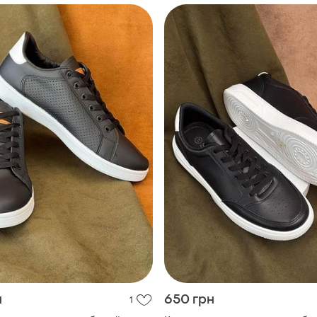
н
650 грн
1