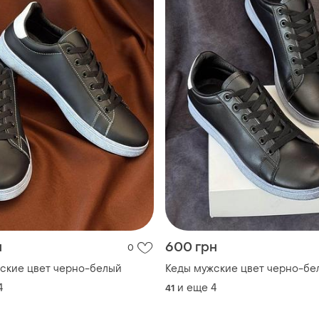
н
600 грн
0
ские цвет черно-белый
Кеды мужские цвет черно-бе
4
и еще
4
41