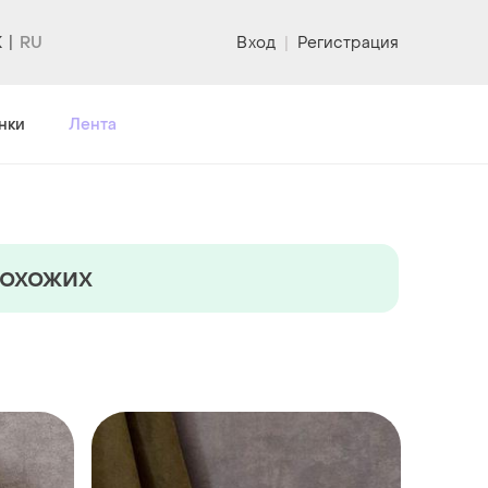
K
Вход
|
Регистрация
нки
Лента
похожих