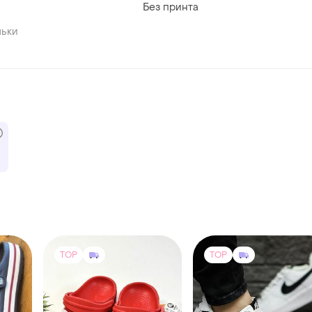
Без принта
льки
TOP
TOP