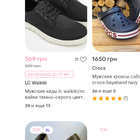
569 грн
1650 грн
21
599 грн
Crocs
распродажа до 07 авг.
Мужские кроксы саб
crocs bayaband navy
LC Waikiki
и еще
6
Мужские кеды lc waikiki/лс
36
вайки темно-серого цвета.
(1)
фирменная туреченица
и еще
14
39
TOP
TOP