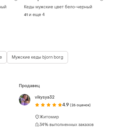
ный
Кеды мужские цвет бело-черный
и еще
4
41
е
Мужские кеды bjorn borg
Продавец
vikysya32
4.9
(26 оценок)
Житомир
34% выполненных заказов