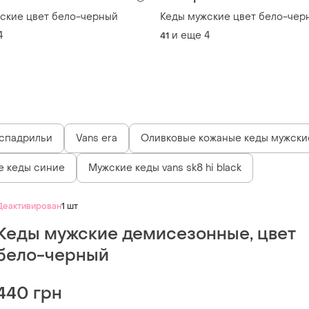
ские цвет бело-черный
Кеды мужские цвет бело-чер
4
и еще
4
41
спадрильи
Vans era
Оливковые кожаные кеды мужски
 кеды синие
Мужские кеды vans sk8 hi black
Деактивирован
1 шт
Кеды мужские демисезонные, цвет
бело-черный
440 грн