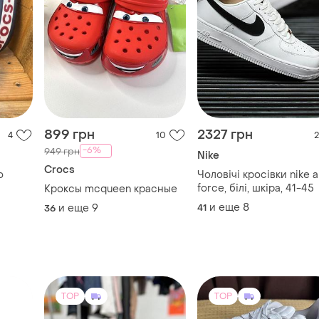
899 грн
2327 грн
4
10
2
-6%
949 грн
Nike
Crocs
о
Чоловічі кросівки nike a
force, білі, шкіра, 41-45
Кроксы mcqueen красные
и еще
8
и еще
9
41
36
TOP
TOP