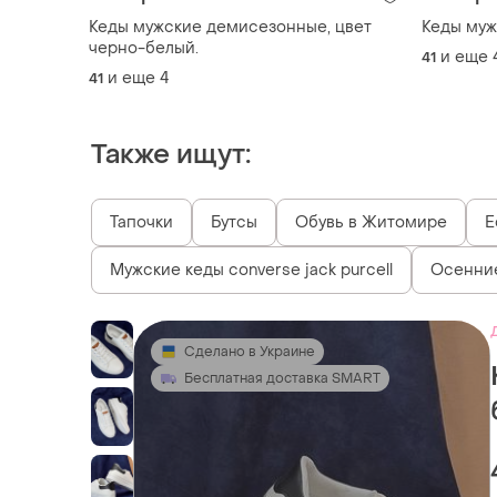
Кеды мужские демисезонные, цвет
Кеды муж
черно-белый.
и еще
41
и еще
4
41
Также ищут:
Тапочки
Бутсы
Обувь в Житомире
Е
Мужские кеды converse jack purcell
Осенние
Сделано в Украине
Бесплатная доставка SMART