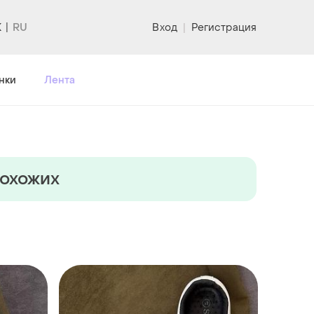
K
Вход
|
Регистрация
нки
Лента
похожих