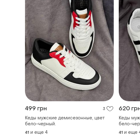
499 грн
620 гр
3
Кеды мужские демисезонные, цвет
Кеды муж
бело-черный.
бело-чер
и еще
4
и еще
41
41