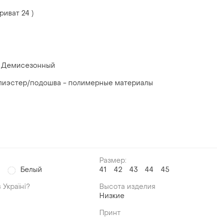
риват 24 )
; Демисезонный
олиэстер/подошва - полимерные материалы
Размер:
й
Белый
41
42
43
44
45
 Україні?
Высота изделия
Низкие
Принт