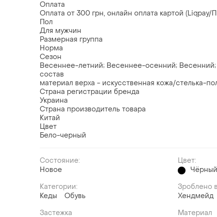
Оплата
Оплата от 300 грн, онлайн оплата картой (Liqpay/П
Пол
Для мужчин
Размерная группа
Норма
Сезон
Весеннее-летний; Весеннее-осенний; Весенний
состав
материал верха - искусственная кожа/стелька-п
Страна регистрации бренда
Украина
Страна производитель товара
Китай
Цвет
Бело-черный
Состояние:
Цвет:
Новое
Чёрны
Категории:
Зроблено в
Кеды
Обувь
Хендмейд
Застежка
Материал