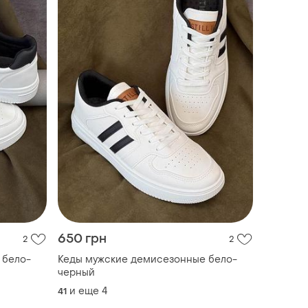
650 грн
2
2
 бело-
Кеды мужские демисезонные бело-
черный
и еще
4
41