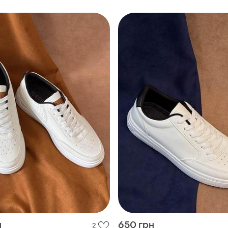
н
650 грн
2