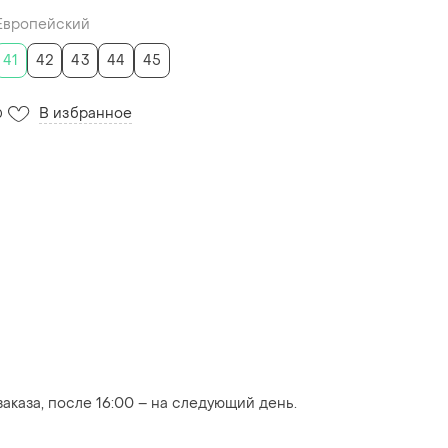
Европейский
41
42
43
44
45
В избранное
0
аказа, после 16:00 – на следующий день.