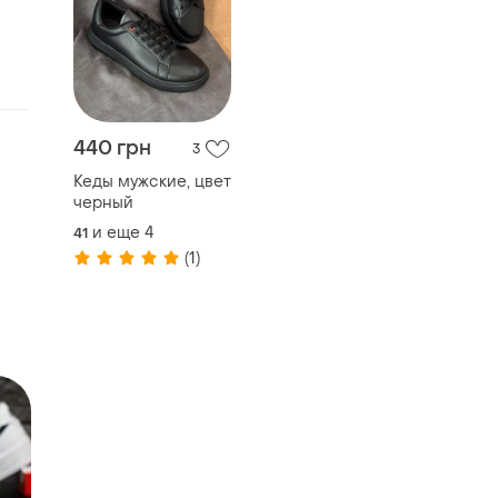
440 грн
3
Кеды мужские, цвет
черный
и еще
4
41
(1)