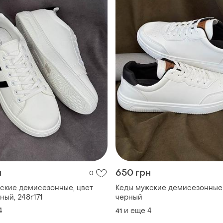
н
650 грн
0
ские демисезонные, цвет
Кеды мужские демисезонные
ный, 248r171
черный
4
и еще
4
41