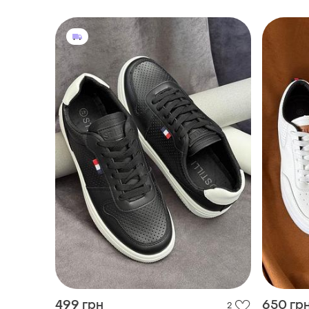
499 грн
650 гр
2