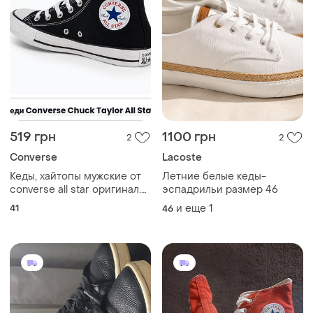
519 грн
1100 грн
2
2
Converse
Lacoste
Кеды, хайтопы мужские от
Летние белые кеды-
converse all star оригинал.
эспадрильи размер 46
размер по бирке 41.
41
и еще
1
46