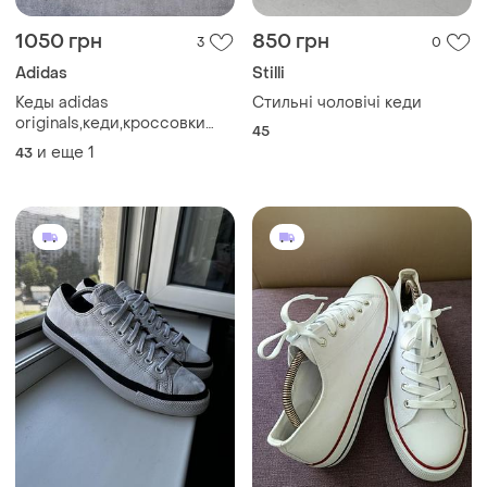
1050 грн
850 грн
3
0
Adidas
Stilli
Кеды adidas
Стильні чоловічі кеди
originals,кеди,кроссовки
45
оригинал кросівки оригінал
и еще
1
43