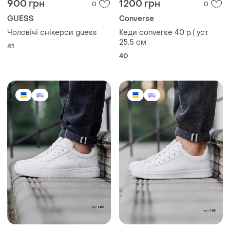
900 грн
1200 грн
0
0
GUESS
Converse
Чоловічі снікерси guess
Кеди converse 40 р.( уст
25.5 см
41
40