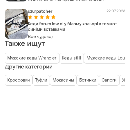
uzurpatcher
22.07.2026
Кеди forum low cl у білому кольорі з темно-
синіми вставками
Все чудово)
Также ищут
Мужские кеды Wrangler
Кеды stilli
Мужские кеды Louis 
Другие категории
Кроссовки
Туфли
Мокасины
Ботинки
Сапоги
Угг