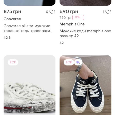
875 грн
690 грн
0
1
-8%
750 грн
Converse
Memphis One
Converse all star мужские
кожаные кеды кроссовки
Мужские кеды memphis one
оригинал
размер 42
42.5
42
TOP
TOP