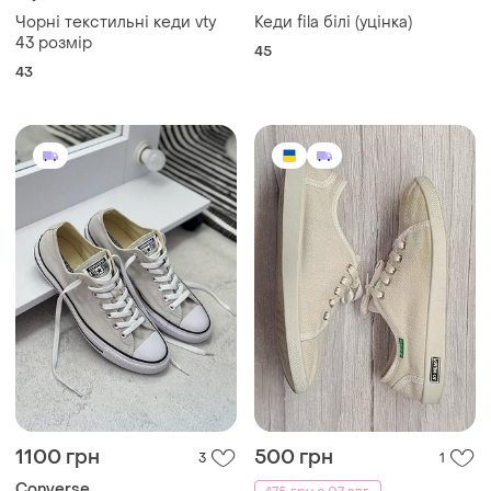
Чорні текстильні кеди vty
Кеди fila білі (уцінка)
43 розмір
45
43
1100 грн
500 грн
3
1
Converse