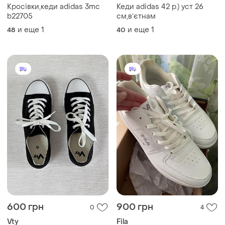
Кросівки,кеди adidas 3mc
Кеди adidas 42 р.) уст 26
b22705
см,вʼєтнам
и еще
1
и еще
1
48
40
600 грн
900 грн
0
4
Vty
Fila