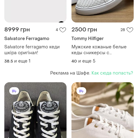
8999 грн
2500 грн
4
28
Salvatore Ferragamo
Tommy Hilfiger
Salvatore ferragamo кеди
Мужские кожаные белые
шкіра оригінал!
кеды сникерсы с
перфорацией tommy
и еще
1
и еще
5
38.5
40
hilfiger
Реклама на Шафе.
Как сюда попасть?