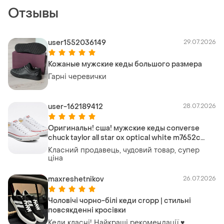
Отзывы
user1552036149
29.07.2026
Кожаные мужские кеды большого размера
Гарні черевички
user-162189412
28.07.2026
Оригинальн! сша! мужские кеды converse
chuck taylor all star ox optical white m7652c
кроссовки конверс
Класний продавець, чудовий товар, супер
ціна
maxreshetnikov
26.07.2026
Чоловічі чорно-білі кеди cropp | стильні
повсякденні кросівки
Кеди класні! Найкращі рекомендації ♥️