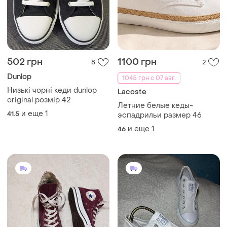
502 грн
1100 грн
8
2
Dunlop
1045 грн с 07 авг.
Низькі чорні кеди dunlop
Lacoste
original розмір 42
Летние белые кеды-
и еще
1
41.5
эспадрильи размер 46
и еще
1
46