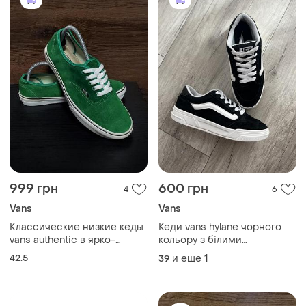
999 грн
600 грн
4
6
Vans
Vans
Классические низкие кеды
Кеди vans hylane чорного
vans authentic в ярко-
кольору з білими
зеленом цвете.унисекс.
акцентами та фірмовою
42.5
и еще
1
39
білою смугою збоку.