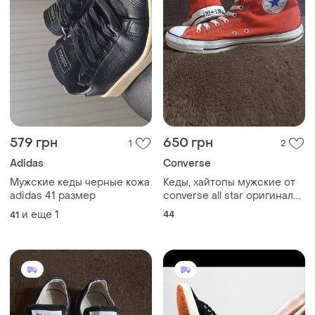
579 грн
650 грн
1
2
Adidas
Converse
Мужские кеды черные кожа
Кеды, хайтопы мужские от
adidas 41 размер
converse all star оригинал.
размер по бирке 44.
и еще
1
44
41