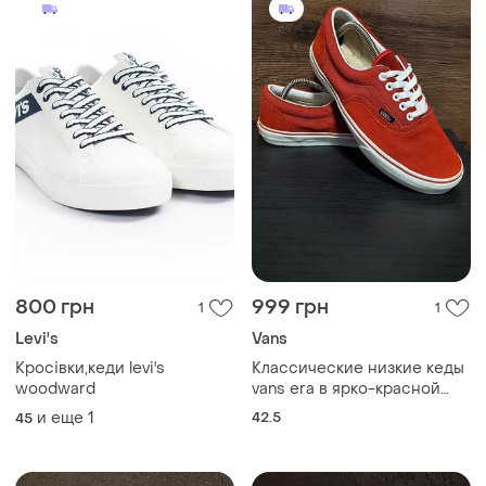
800 грн
999 грн
1
1
Levi's
Vans
Кросівки,кеди levi's
Классические низкие кеды
woodward
vans era в ярко-красной
расцветке с белой
и еще
1
42.5
45
подошвой и белыми
шнурками.унисекс.