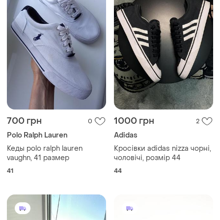
700 грн
1000 грн
0
2
Polo Ralph Lauren
Adidas
Кеды polo ralph lauren
Кросівки adidas nizza чорні,
vaughn, 41 размер
чоловічі, розмір 44
41
44