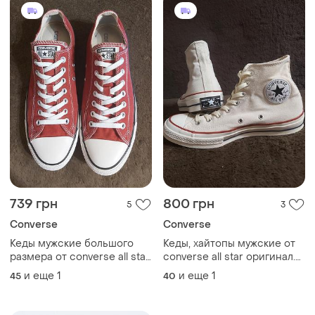
739 грн
800 грн
5
3
Converse
Converse
Кеды мужские большого
Кеды, хайтопы мужские от
размера от converse all star
converse all star оригинал.
оригинал. размер по
размер по бирке 41.
и еще
1
и еще
1
45
40
набору 45.