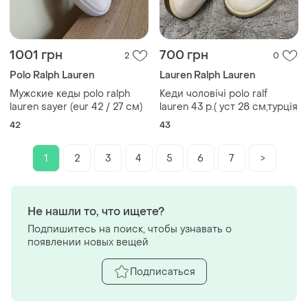
1001 грн
700 грн
2
0
Polo Ralph Lauren
Lauren Ralph Lauren
Мужские кеды polo ralph
Кеди чоловічі polo ralf
lauren sayer (eur 42 / 27 см)
lauren 43 р.( уст 28 см,турція
42
43
1
2
3
4
5
6
7
>
Не нашли то, что ищете?
Подпишитесь на поиск, чтобы узнавать о
появлении новых вещей
Подписаться