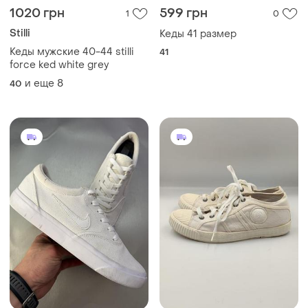
1020 грн
599 грн
1
0
Stilli
Кеды 41 размер
Кеды мужские 40-44 stilli
41
force ked white grey
и еще
8
40