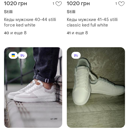
1020 грн
1020 грн
1
1
Stilli
Stilli
Кеды мужские 40-44 stilli
Кеды мужские 41-45 stilli
force ked white
classic ked full white
и еще
8
и еще
8
40
41