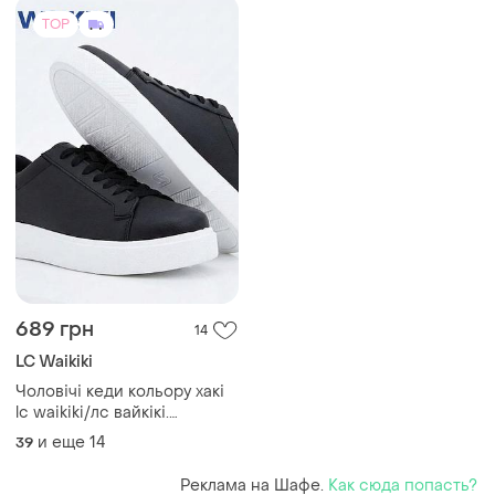
TOP
689 грн
14
LC Waikiki
Чоловічі кеди кольору хакі
lc waikiki/лс вайкікі.
фірмова туреччина
и еще
14
39
Реклама на Шафе.
Как сюда попасть?