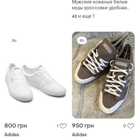
Мужские кожаные белые
кеды кроссовки удобная
шнуровка
и еще
1
43
800 грн
950 грн
1
0
Adidas
Adidas