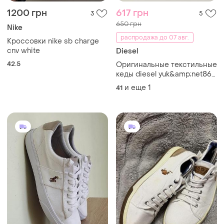
1200 грн
617 грн
3
5
650 грн
Nike
распродажа до 07 авг.
Кроссовки nike sb charge
cnv white
Diesel
42.5
Оригинальные текстильные
кеды diesel yuk&amp;net86
размер 41 (26 см) white
и еще
1
41
(унисекс)