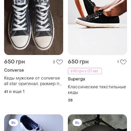
650 грн
650 грн
2
1
Converse
618 грн с 07 авг.
Кеды мужские от converse
Superga
all star оригинал. размер по
Классические текстильные
бирке 41,5. по факту
и еще
1
41
кеды
стелька 26,5см.
38