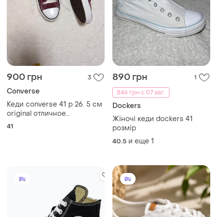
900 грн
890 грн
3
1
Converse
846 грн с 07 авг.
Кеди converse 41 р 26. 5 см
Dockers
original отличное
Жіночі кеди dockers 41
состояние
41
розмір
и еще
1
40.5