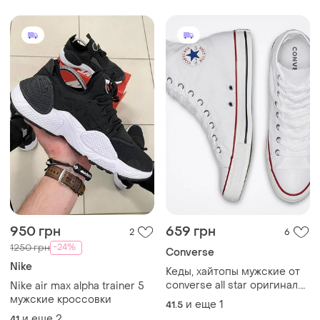
950 грн
659 грн
2
6
-24%
1250 грн
Converse
Nike
Кеды, хайтопы мужские от
converse all star оригинал.
Nike air max alpha trainer 5
размер по выборке 41,5.
мужские кроссовки
и еще
1
41.5
и еще
2
41