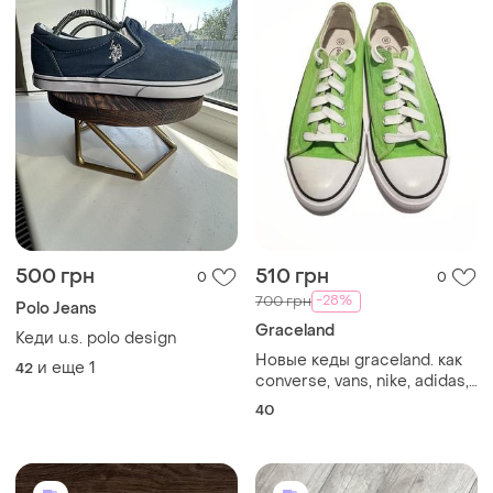
500 грн
510 грн
0
0
-28%
700 грн
Polo Jeans
Graceland
Кеди u.s. polo design
Новые кеды graceland. как
и еще
1
42
converse, vans, nike, adidas,
reebok, new balance,asics,
40
salomon