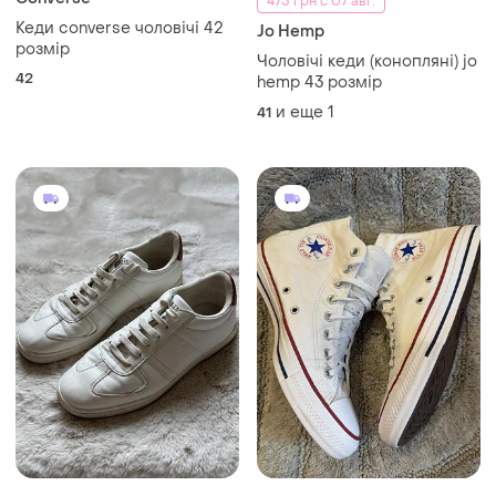
475 грн с 07 авг.
Кеди converse чоловічі 42
Jo Hemp
розмір
Чоловічі кеди (конопляні) jo
42
hemp 43 розмір
и еще
1
41