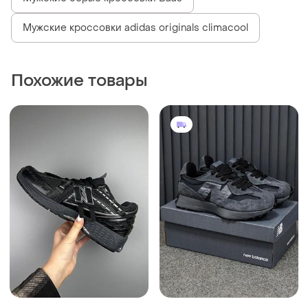
3300 грн
2750 грн
0
0
New Balance
New Balance
New balance 1906a black
Мужские кроссовки new
silver
balance 327
и еще
9
и еще
8
36
37
ТОП объявлений
TOP
TOP