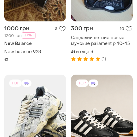
2799 грн
1999 грн
7
6
Adidas
Adidas
Кроссовки мужские bad
Кроссовки мужские adidas
bunny x adidas response cl
sl 72 wales bonner черные,
натуральная кожа, 41–45
и еще
4
и еще
3
41
42
TOP
TOP