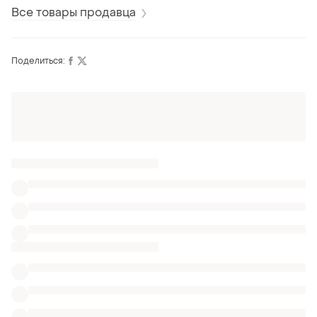
Все товары продавца
Поделиться:
Также ищут:
Ботинки
Тапочки
Комплекты
Одежда Burberry
Демисезонные adidas iniki
Мужские беговые кроссовки New Balance 860
Мужские nike lebron оригинал кроссовки