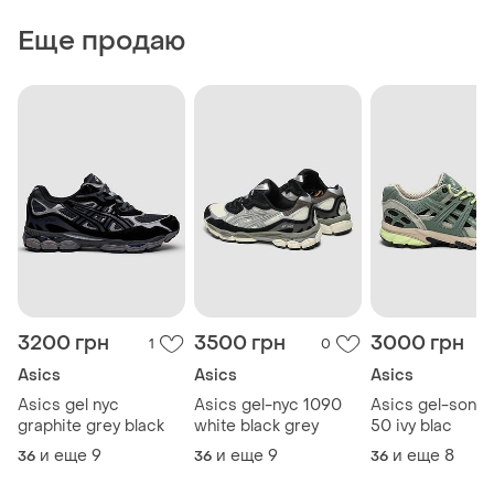
Еще продаю
3200 грн
3500 грн
3000 грн
1
0
Asics
Asics
Asics
Asics gel nyc
Asics gel-nyc 1090
Asics gel-sono
graphite grey black
white black grey
50 ivy blac
и еще
9
и еще
9
и еще
8
36
36
36