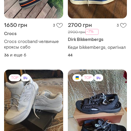
1000 грн
300 грн
5
10
-17%
1200 грн
Сандалии летние новые
New Balance
мужские paliament р.40-45
New balance 928
и еще
3
41
(1)
13
TOP
TOP