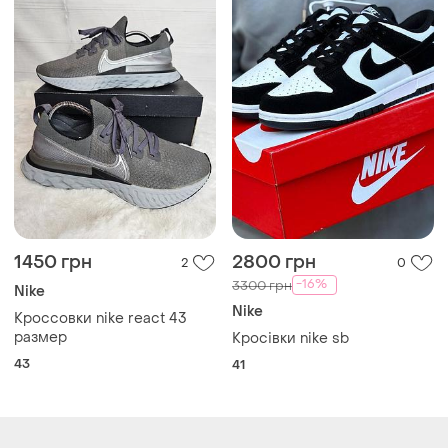
Загружайте приложение
Покупайте вещи и общайтесь в любом месте
Как это работает?
Украина, 02121, Киев, Харьковское шоссе, дом 201-
203, буква 4Г
Политика конфиденциальности
Договор-оферта
Контакты
Мы в соцсетях