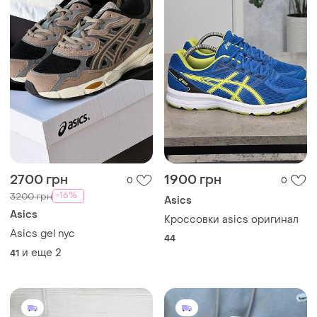
1450 грн
2800 грн
2
0
-16%
3300 грн
Nike
Nike
Кроссовки nike react 43
размер
Кросівки nike sb
43
41