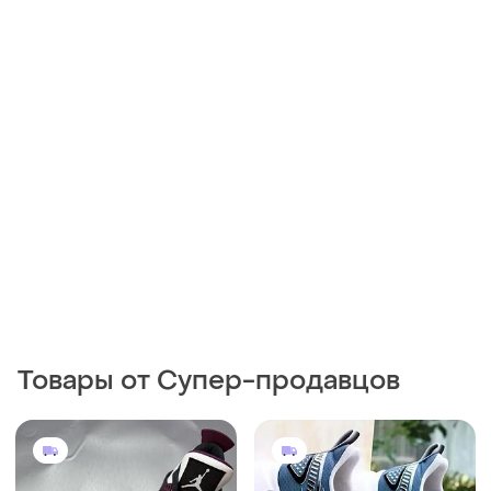
3650 грн
1000 грн
1
0
Jordan
900 грн с 10 авг.
Кроссовки nike air jordan 4
Кроссовки мужские.
retro paris saint germain
размер 42,42,5,43. длина
стельки 27,5см.
43
и еще
2
42