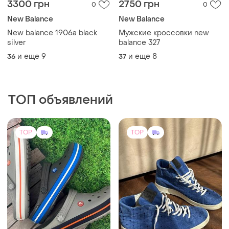
1650 грн
2700 грн
3
3
-7%
2900 грн
Crocs
Dirk Bikkembergs
Crocs crocband челвичые
кроксы сабо
Кеди bikkembergs, оригінал
и еще
6
36
44
TOP
TOP