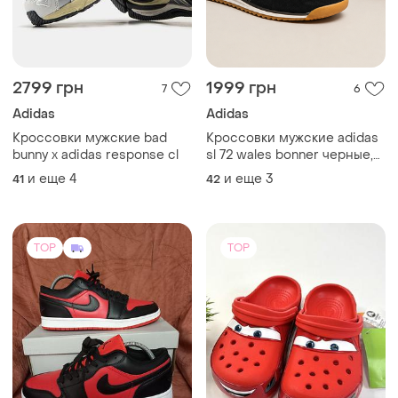
1350 грн
899 грн
61
11
-6%
949 грн
Nike
Crocs
Акция кроссовки мужские
кожаные nike (найк) air (аир)
Кроксы mcqueen красные
красно-черные
и еще
1
43
и еще
9
36
(1)