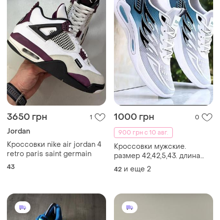
1200 грн
5400 грн
1
0
Nike
Air jordan 4 rm fq7938-110
38/39р
Мужские кроссовки nike,
оригинал, р.44.
и еще
2
38
44