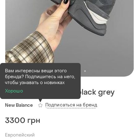
Вам интересны вещи этого
бренда? Подпишитесь на него,
В наличии
19 шт
чтобы узнавать о новинках
New balance 9060 black grey
Хорошо
Подписаться на бренд
New Balance
3300 грн
Европейский