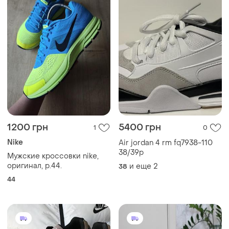
2700 грн
1900 грн
0
0
-16%
3200 грн
Asics
Asics
Кроссовки asics оригинал
Asics gel nyc
44
и еще
2
41