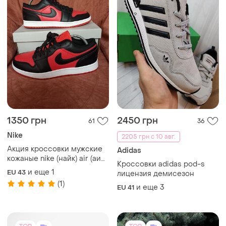
1350 грн
2450 грн
61
36
Nike
2205 грн с 10 авг.
Акция кроссовки мужские
Adidas
кожаные nike (найк) air (аир)
Кроссовки adidas pod-s
красно-черные
и еще
1
EU 43
лицензия демисезон
(1)
и еще
3
EU 41