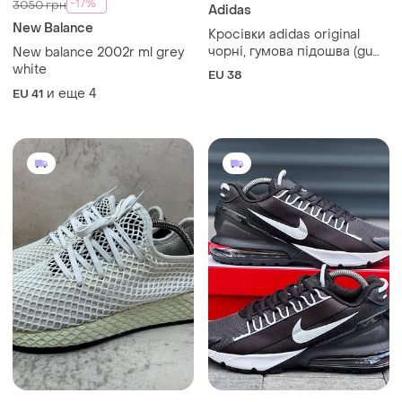
-17%
3050 грн
Adidas
New Balance
Кросівки adidas original
чорні, гумова підошва (gum
New balance 2002r ml grey
sole), 38 розмір, 24 см
white
EU 38
и еще
4
EU 41