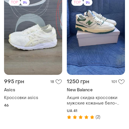
TOP
TOP
995 грн
1250 грн
18
101
Asics
New Balance
Кроссовки asics
Акция скидка кроссовки
мужские кожаные бело-
46
зеленые nb
UA 41
(2)