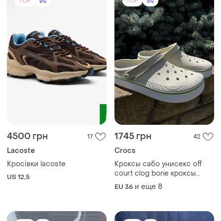
TOP
TOP
4500 грн
1745 грн
17
42
Lacoste
Crocs
Кросівки lacoste
Кроксы сабо унисекс off
court clog bone кроксы
US 12,5
сабо off court clog bone
и еще
8
EU 36
crocs crocs crocs