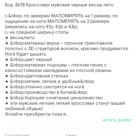
Код: 3678 Кроссовки мужские черные весны лето
▷&nbsp; по замерам МАЛОМИРЯТЬ на 1 размер, по
ощущению на ноге МАЛОМЕРЯТЬ на 2 размера
(мерялись на ногу 41р, 42р и 43р)
▷ на среднюю ширину стопы
★ весна/лето
★ &nbsp;материал верха – прочное трикотажное
полотно с 3D структурой волокон, красиво продувается.
Нога будет дышать
★ &nbsp;цвет черный
★ &nbsp;материал подошвы - плотная пенка с
износостойкими накладками из плотной резины
★ &nbsp;адаптивная стелька
★ &nbsp;мягкие, легкие и удобные&nbsp;
★ &nbsp;отлично смотрятся на ноге
★ &nbsp;производство в Китае&nbsp;
★ &nbsp;Хорошее сочетание цена/качество
★ эти мужские летние легкие кроссовки станут вашей
любимой обувью!
Успейте приобрести пока е...
читать далее
Состояние:
Цвет: