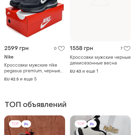
2599 грн
1558 грн
0
7
Nike
Кроссовки мужские черные
демисезонные весна
Кроссовки мужские nike
pegasus premium, черные
и еще
1
EU 43
кроссовки найка, весна
и еще
5
EU 42.5
лето
ТОП объявлений
TOP
TOP