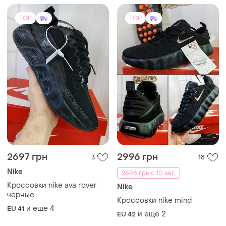
TOP
TOP
2697 грн
2996 грн
3
18
Nike
2696 грн с 10 авг.
Кроссовки nike ava rover
Nike
чёрные
Кроссовки nike mind
и еще
4
EU 41
и еще
2
EU 42