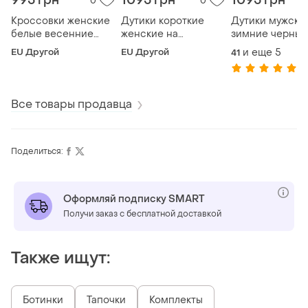
995 грн
1095 грн
1095 грн
0
0
Кроссовки женские
Дутики короткие
Дутики мужски
белые весенние
женские на
зимние черные
летние сетка (код:
платформе черные
молнии сапоги,
EU Другой
EU Другой
и еще
5
41
б3135)
угги (код: б3324)
дутики чоловічі
(2
зимові чорні на
блискавці чобо
Все товары продавца
Поделиться:
Оформляй подписку SMART
Получи заказ с бесплатной доставкой
Также ищут:
Ботинки
Тапочки
Комплекты