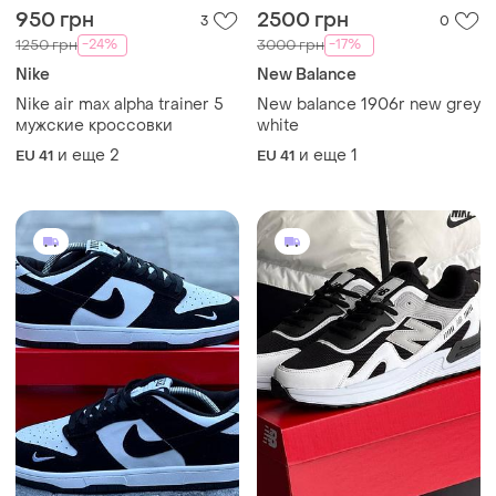
950 грн
2500 грн
3
0
-24%
-17%
1250 грн
3000 грн
Nike
New Balance
Nike air max alpha trainer 5
New balance 1906r new grey
мужские кроссовки
white
и еще
2
и еще
1
EU 41
EU 41