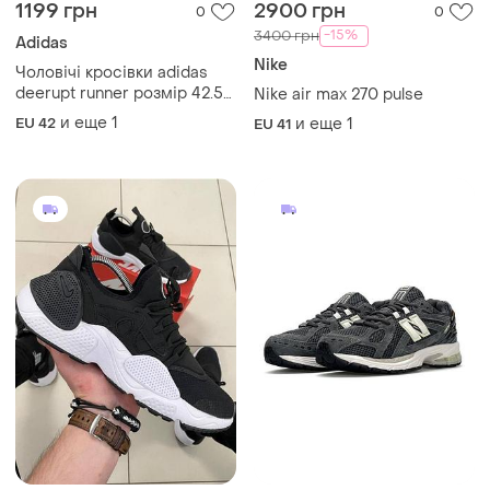
1199 грн
2900 грн
0
0
-15%
3400 грн
Adidas
Nike
Чоловічі кросівки adidas
deerupt runner розмір 42.5
Nike air max 270 pulse
сітка/ pharell williams tennis
и еще
1
EU 42
и еще
1
EU 41
hu climacool nmd