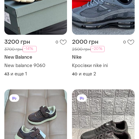
3200 грн
2000 грн
0
0
-14%
-20%
3700 грн
2500 грн
New Balance
Nike
New balance 9060
Кросівки nike ini
и еще
1
и еще
2
43
40