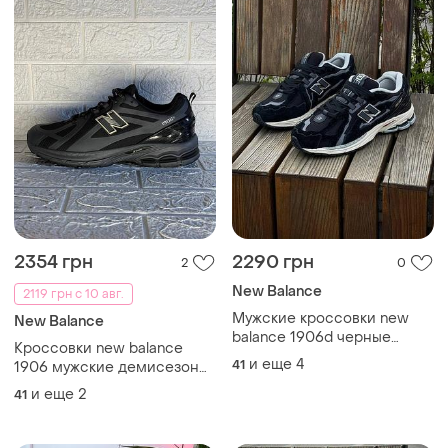
2354 грн
2290 грн
2
0
New Balance
2119 грн с 10 авг.
Мужские кроссовки new
New Balance
balance 1906d черные
Кроссовки new balance
летние
и еще
4
41
1906 мужские демисезон
термо
и еще
2
41