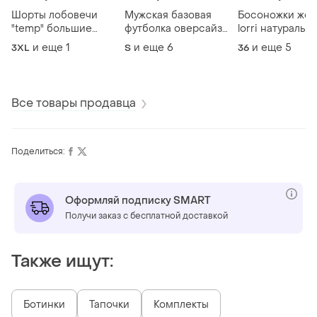
Шорты лобовечи
Мужская базовая
Босоножки жен
"temp" большие
футболка оверсайз
lorri натуральн
размеры 3хл - 4хл
различные цвета
замша
и еще
1
и еще
6
и еще
5
3XL
S
36
с-4хл
Все товары продавца
Поделиться:
Оформляй подписку SMART
Получи заказ с бесплатной доставкой
Также ищут:
Ботинки
Тапочки
Комплекты