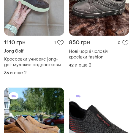
1110 грн
850 грн
1
0
Jong Golf
Нові чорні чоловічі
кросівки fashion
Кроссовки унисекс jong-
golf мужские подростковые
и еще
2
42
весна осень школьные
и еще
2
36