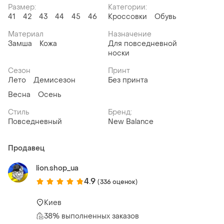
Размер:
Категории:
41
42
43
44
45
46
Кроссовки
Обувь
Материал
Назначение
Замша
Кожа
Для повседневной
носки
Сезон
Принт
Лето
Демисезон
Без принта
Весна
Осень
Стиль
Бренд:
Повседневный
New Balance
Продавец
lion.shop_ua
4.9
(336 оценок)
Киев
38% выполненных заказов