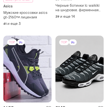
Черные ботинки lc waikiki
Asics
на шнуровке. фирменная
Мужские кроссовки asics
туречевая
и еще
14
39
gt-2160™ лицензия
и еще
3
41
TOP
TOP