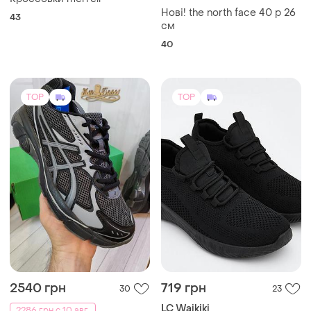
Нові! the north face 40 р 26
43
см
40
TOP
TOP
2540 грн
719 грн
30
23
LC Waikiki
2286 грн с 10 авг.