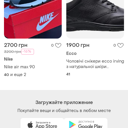
2700 грн
1900 грн
0
0
-16%
3200 грн
Ecco
Nike
Чоловічі снікери ecco irving
з натуральної шкіри
Nike air max 90
оригінал
41
и еще
2
40
Загружайте приложение
Покупайте вещи и общайтесь в любом месте