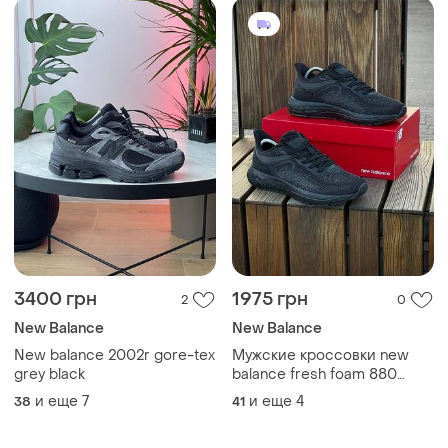
3400 грн
1975 грн
2
0
New Balance
New Balance
New balance 2002r gore-tex
Мужские кроссовки new
grey black
balance fresh foam 880
черные летние
и еще
7
и еще
4
38
41