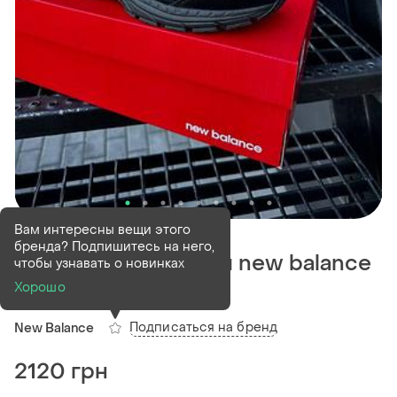
В наличии
10 шт
Вам интересны вещи этого
бренда? Подпишитесь на него,
Мужские кроссовки new balance
чтобы узнавать о новинках
2002r
Хорошо
Подписаться на бренд
New Balance
2120 грн