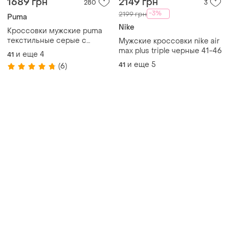
1689 грн
2149 грн
280
3
-3%
2199 грн
Puma
Nike
Кроссовки мужские puma
текстильные серые с
Мужские кроссовки nike air
зеленым
max plus triple черные 41-46
и еще
4
41
и еще
5
41
(6)