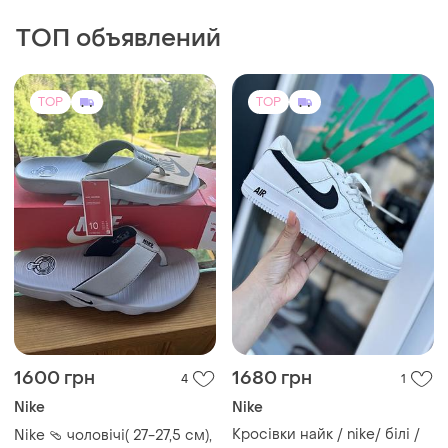
ТОП объявлений
TOP
TOP
1600 грн
1680 грн
4
1
Nike
Nike
Кросівки найк / nike/ білі /
Nike 🩴 чоловічі( 27-27,5 см),