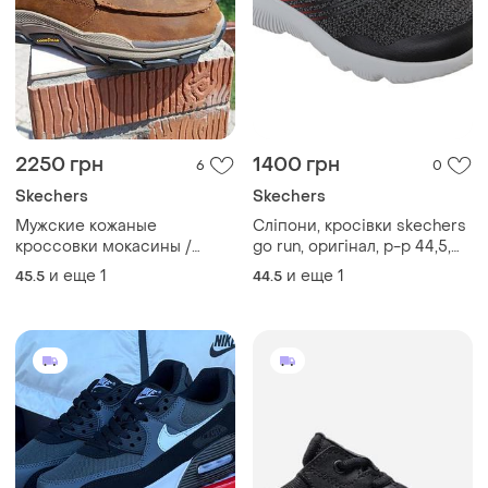
2250 грн
1400 грн
6
0
Skechers
Skechers
Мужские кожаные
Сліпони, кросівки skechers
кроссовки мокасины /
go run, оригінал, р-р 44,5,
слипоны skechers goodyear
уст 29 см
и еще
1
и еще
1
45.5
44.5
wide fit (оригинал)