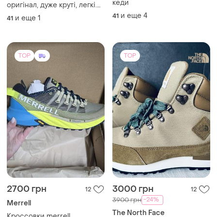
кеди
оригінал, дуже круті, легкі.
замовляла чоловіку, не
и еще
4
41
и еще
1
41
підійшли.
TOP
TOP
2700 грн
3000 грн
12
12
-24%
3900 грн
Merrell
The North Face
Кроссовки merrell