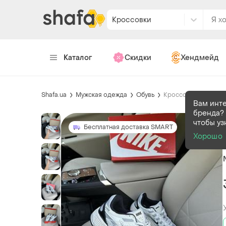
Кроссовки
Каталог
Скидки
Хендмейд
Shafa.ua
Мужская одежда
Обувь
Кроссовки
Вам инт
бренда? 
чтобы уз
Бесплатная доставка SMART
Хорошо