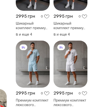
2995 грн
2995 грн
0
0
Шикарный
Шикарный
комплект премиум
комплект премиум
качества
качества
и еще
4
и еще
4
S
S
2995 грн
2995 грн
0
0
Премиум комплект
Премиум комплект
люксового
люксового