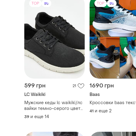
TOP
TOP
599 грн
1690 грн
21
LC Waikiki
Baas
Мужские кеды lc waikiki/лс
Кроссовки baas текс
вайки темно-серого цвета.
и еще
2
41
фирменная туреченица
и еще
14
39