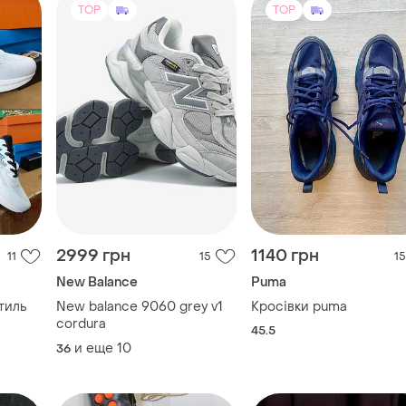
TOP
TOP
2999 грн
1140 грн
11
15
15
New Balance
Puma
тиль
New balance 9060 grey v1
Кросівки puma
cordura
45.5
и еще
10
36