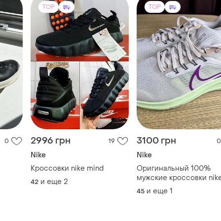
TOP
TOP
2996 грн
3100 грн
0
19
0
Nike
Nike
Кроссовки nike mind
Оригинальный 100%
мужские кроссовки nike
и еще
2
42
zoom pegasus 39
и еще
1
45
beige(размеры 45-29см
46-30см)