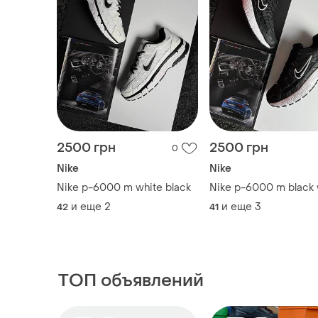
2500 грн
2500 грн
0
Nike
Nike
Nike p-6000 m white black
Nike p-6000 m black 
и еще
2
и еще
3
42
41
ТОП объявлений