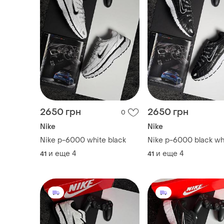
2650 грн
2650 грн
0
Nike
Nike
Nike p-6000 white black
Nike p-6000 black wh
и еще
4
и еще
4
41
41