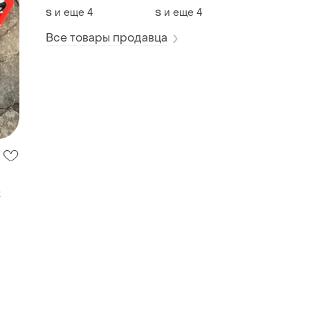
качества
качества
и еще
4
и еще
4
S
S
Все товары продавца
k