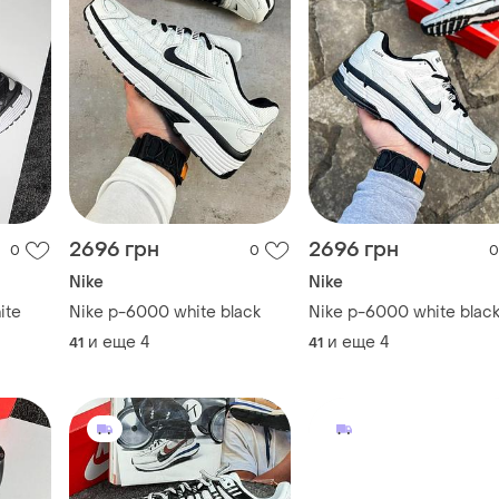
2696 грн
2696 грн
0
0
0
Nike
Nike
ite
Nike p-6000 white black
Nike p-6000 white blac
и еще
4
и еще
4
41
41