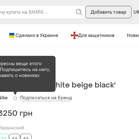
Добавить товар
U
Сделано в Украине
Для защитников
Нови
ересны вещи этого
Подпишитесь на него,
В наличии
9 шт
навать о новинках
Nike p-6000 'white beige black'
Подписаться на бренд
Nike
3250 грн
Украинский