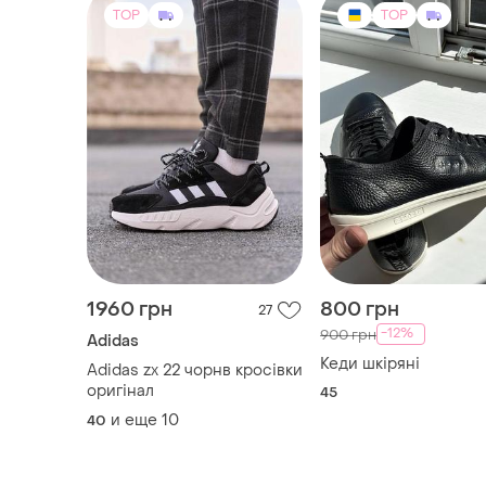
TOP
TOP
1960 грн
800 грн
27
-12%
900 грн
Adidas
Кеди шкіряні
Adidas zx 22 чорнв кросівки
оригінал
45
и еще
10
40