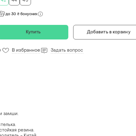
42
44
45
до 30 ₴ бонусних
Купить
Добавить в корзину
В избранное
Задать вопрос
0
и замши.
стелька.
стойкая резина.
водитель - Китай.