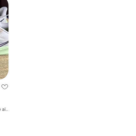
 air
 и