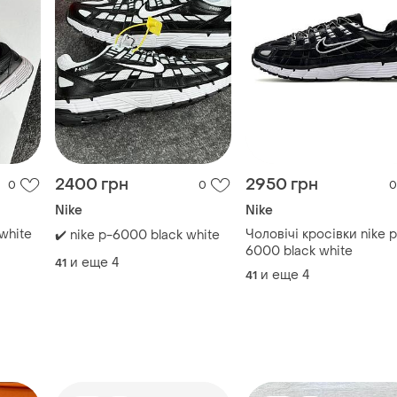
2400 грн
2950 грн
0
0
0
Nike
Nike
white
Чоловічі кросівки nike p
✔️ nike p-6000 black white
6000 black white
и еще
4
41
и еще
4
41