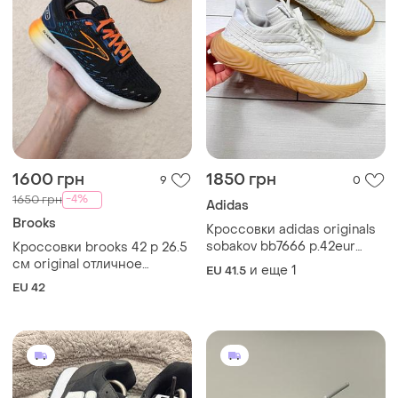
850 грн
5400 грн
0
0
Fila
Air jordan 4 rm fq7938-110
38/39р
Кросівки чоловічі fila 43 р.(
уст 28/28.5см,від краю до
и еще
2
EU 38
краю 29 см
и еще
1
EU 43