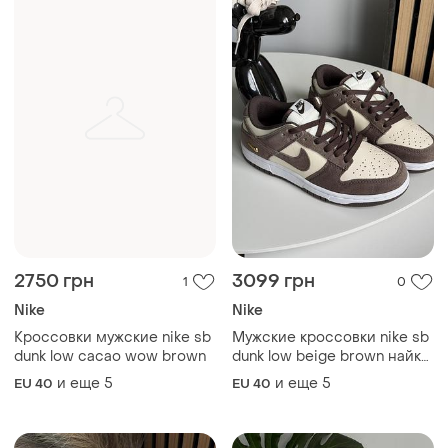
и еще
5
и еще
5
EU 40
EU 40
бежевым цветами
3200 грн
2750 грн
0
2
Nike
Nike
Новинка! кроссовки nike sb
Кроссовки travis scott x
dunk low brown green black
nike sb dunk low 'cactus jack'