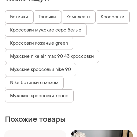
Похожие товары
2750 грн
3099 грн
1
0
Nike
Nike
Кроссовки мужские nike sb
Мужские кроссовки nike sb
dunk low cacao wow brown
dunk low beige brown найк
данк коричневого с