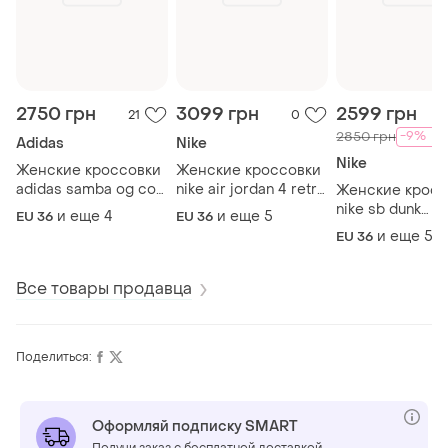
2750 грн
3099 грн
2599 грн
21
0
-9%
2850 грн
Adidas
Nike
Nike
Женские кроссовки
Женские кроссовки
adidas samba og cow
nike air jordan 4 retro
Женские кросс
print адидас самба
university blue
nike sb dunk
и еще
4
и еще
5
EU 36
EU 36
valentine's day 
и еще
5
EU 36
брон
Все товары продавца
Поделиться:
Оформляй подписку SMART
Получи заказ с бесплатной доставкой