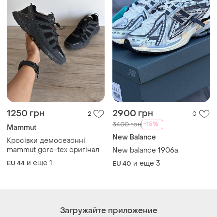
Загружайте приложение
Покупайте вещи и общайтесь в любом месте
Как это работает?
Украина, 02121, Киев, Харьковское шоссе, дом 201-
203, буква 4Г
Политика конфиденциальности
Договор-оферта
Контакты
Мы в соцсетях