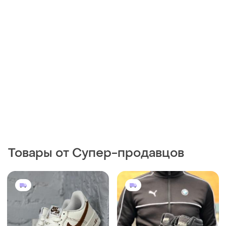
2147 грн
1500 грн
0
0
-25%
2000 грн
Nike
Adidas
Жіночі, підліткові кросівки
nike air force 1, розміри
Кросівки adidas
36,37,38,39,40,41
и еще
5
EU 36
EU 41