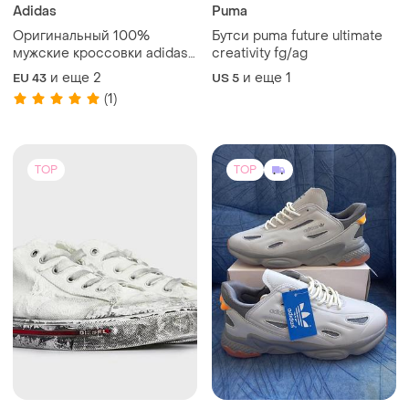
4790 грн
1100 грн
1
38
-26%
1485 грн
Diesel
Adidas
Кеди diesel
Кроссовки мужские
EU 41
кожаные белые высокие
adidas forum
и еще
3
EU 41
(2)
TOP
TOP