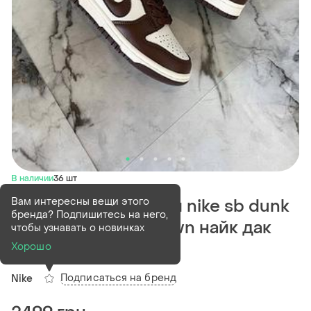
В наличии
36 шт
Вам интересны вещи этого
Мужские кроссовки nike sb dunk
бренда? Подпишитесь на него,
low cacao wow brown найк дак
чтобы узнавать о новинках
коричневого цвета
Хорошо
Подписаться на бренд
Nike