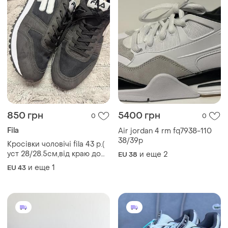
1250 грн
2900 грн
2
0
-15%
3400 грн
Mammut
New Balance
Кросівки демосезонні
mammut gore-tex оригінал
New balance 1906а
и еще
1
EU 44
и еще
3
EU 40