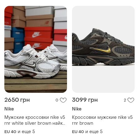
Мужские кроссовки nike v5
Кроссовки мужские nike v5
rnr white silver brown найк
rnr brown
белого с серебристым и
и еще
5
и еще
5
EU 40
EU 40
коричневым цветами
ТОП объявлений
TOP
TOP