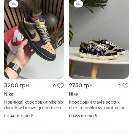
кроссовки
и еще
5
и еще
9
EU 40
EU 36
2999 грн
2099 грн
0
1
-18%
2550 грн
Nike
Nike
Мужские кроссовки nike air
zoom vomero roam brown
Кроссовки мужские nike