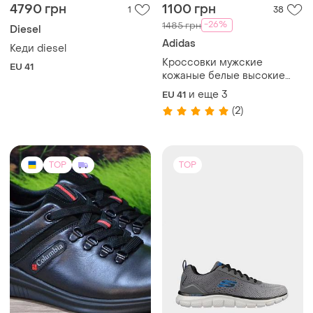
1650 грн
1999 грн
46
57
Skechers
Кроссовки кожа
натуральная м3 черные
Мужские кроссовки
размеры 40 41 42 43 44 45
skechers / оригинальные
и еще
6
UA 40
кроссовки серого цвета
и еще
5
EU 41
(4)