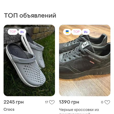
2245 грн
1390 грн
17
0
Crocs
Черные кроссовки из
лимитированной
Мужские кроксы crocs
коллекции. абсолютно
inmotion clog crocs crocs
и еще
2
EU 43.5
новые — использовались
crocs inmotion clog
и еще
7
UA 36
как образец на витрине,
(1)
поэтому не имеют следов
повседневной носки..
TOP
TOP