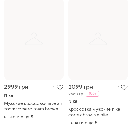
beige найк коричневого с
cortez brown white
и еще
5
EU 40
бежевым цветами
и еще
5
EU 40
2650 грн
3099 грн
0
2
Nike
Nike