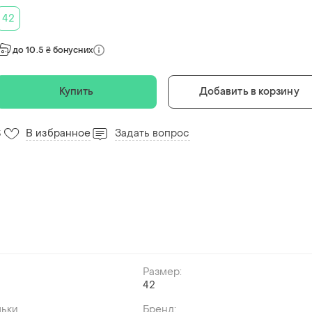
42
до 10.5 ₴ бонусних
Купить
Добавить в корзину
В избранное
Задать вопрос
3
Размер:
й
42
льки
Бренд: