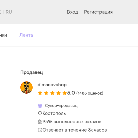
K
Вход
|
Регистрация
нки
Лента
Продавец
dimasovshop
5.0
(1485 оценок)
Супер-продавец
Костополь
95% выполненных заказов
Отвечает в течение 3х часов