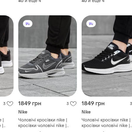
и еще
4
и еще
4
40
40
вки
кросівки nike | кросівки
кросівки nike | кросівки
спортивні nike
спортивні nike
1849 грн
1849 грн
3
3
3
Nike
Nike
 |
Чоловічі кросівки nike |
Чоловічі кросівки nike |
 |
кросівки чоловічі nike |
кросівки чоловічі nike |
тивні
кросівки найк | спортивні
кросівки найк | спортив