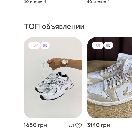
и еще
4
и еще
4
40
40
кросівки nike | кросівки
кросівки nike | кросі
спортивні nike
спортивні nike
ТОП объявлений
TOP
TOP
1650 грн
3140 грн
321