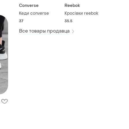
Converse
Reebok
Кеди converse
Кросівки reebok
37
35.5
Все товары продавца
ні