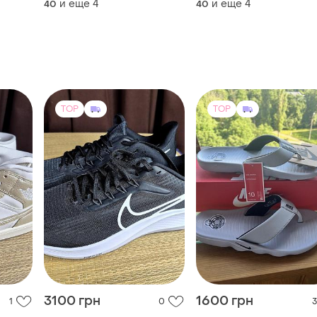
и еще
4
и еще
4
40
40
вки
кросівки nike | кросівки
кросівки nike | кросівки
спортивні nike
спортивні nike
TOP
TOP
3100 грн
1600 грн
1
0
3