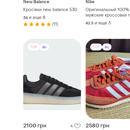
New Balance
Nike
Кросівки new balance 530
Оригинальный 100%
мужские кроссовки ni
и еще
8
36
jordan 1 mid se metall
и еще
3
42.5
(11)
team gold(размеры:42
27,5см 43-28см 44-2
и 44,5-29см).
TOP
TOP
2100 грн
2580 грн
6