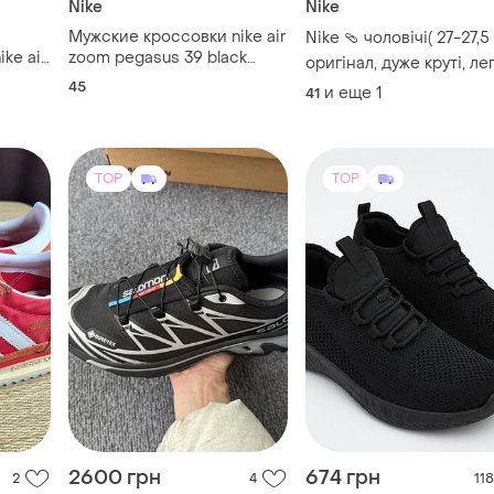
Nike
Nike
Мужские кроссовки nike air
Nike 🩴 чоловічі( 27-27,5
ke air
zoom pegasus 39 black
оригінал, дуже круті, лег
ic
dh4071-001(размер 45-
замовляла чоловіку, не
45
и еще
1
41
,5-
29см).
підійшли.
8,5см
TOP
TOP
2600 грн
674 грн
2
4
118