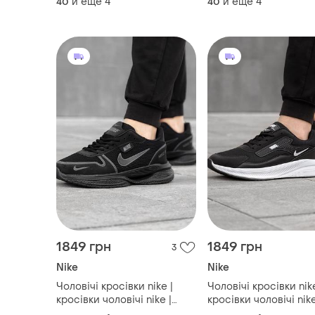
и еще
4
и еще
4
40
40
кросівки nike | кросівки
кросівки nike | кросі
спортивні nike
спортивні nike
1849 грн
1849 грн
3
Nike
Nike
Чоловічі кросівки nike |
Чоловічі кросівки nike
кросівки чоловічі nike |
кросівки чоловічі nike
кросівки найк | спортивні
кросівки найк | спор