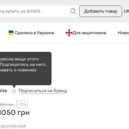
Добавить товар
U
Сделано в Украине
Для защитников
Нови
ересны вещи этого
Подпишитесь на него,
В наличии
1 шт
навать о новинках
Кросівки nike
Подписаться на бренд
Nike
1200
грн
-13%
1050 грн
Европейский