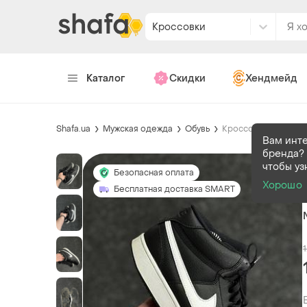
Кроссовки
Каталог
Скидки
Хендмейд
Shafa.ua
Мужская одежда
Обувь
Кроссовки
Вам инт
бренда? 
чтобы уз
Безопасная оплата
Хорошо
Бесплатная доставка SMART