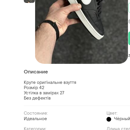
Описание
Круте оригінальне взуття
Розмір 42
Устілка в замірах 27
Без дефектів
Состояние:
Цвет:
Идеальное
Чёрны
Категории:
Длина сте