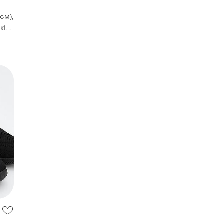
 см),
кі.