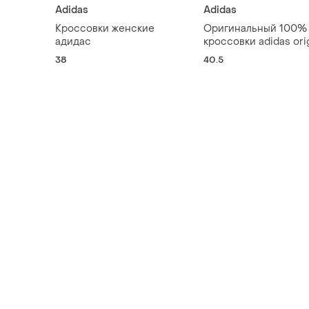
Adidas
Adidas
Кроссовки женские
Оригинальный 100%
адидас
кроссовки adidas orig
sl 72 rs(унисекс)раз
38
40.5
402⁄3-26см.