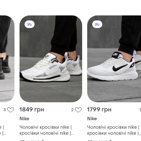
1849 грн
1799 грн
3
2
1
Nike
Nike
 |
Чоловічі кросівки nike |
Чоловічі кросівки nike |
 |
кросівки чоловічі nike |
кросівки чоловічі nike |
тивні
кросівки найк | спортивні
кросівки найк | спортив