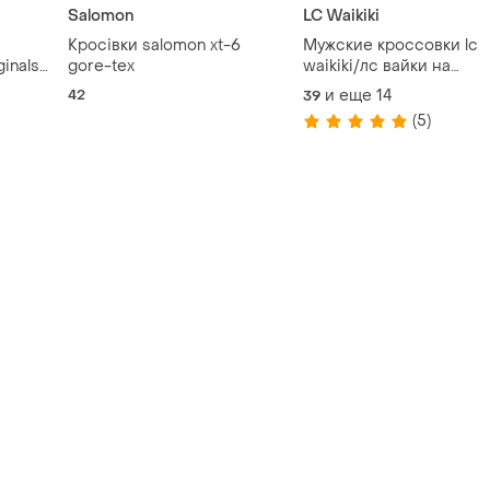
Salomon
LC Waikiki
Кросівки salomon xt-6
Мужские кроссовки lc
inals
gore-tex
waikiki/лс вайки на
мер
шнуровке. фирменная
42
и еще
14
39
туреченица
(5)