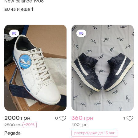
New balance 1906
и еще
1
EU 43
2000 грн
360 грн
0
1
400 грн
-20%
2500 грн
Pegada
распродажа до 13 авг.