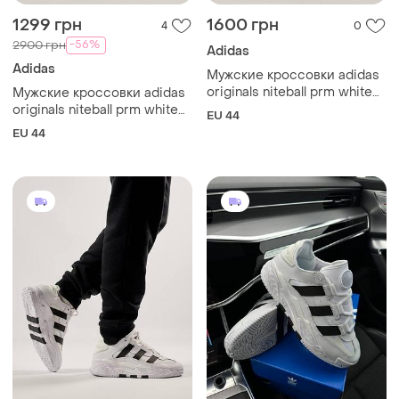
1299 грн
1600 грн
4
0
-56%
2900 грн
Adidas
Adidas
Мужские кроссовки adidas
originals niteball prm white
Мужские кроссовки adidas
black
originals niteball prm white
EU 44
black
EU 44