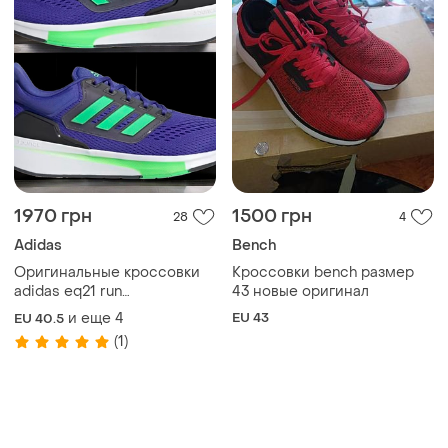
1970 грн
1500 грн
28
4
Adidas
Bench
Оригинальные кроссовки
Кроссовки bench размер
аdidas eq21 run
43 новые оригинал
(оригинал)размеры:402⁄3
и еще
4
EU 43
EU 40.5
411⁄3 42 462⁄3 471⁄3
(1)