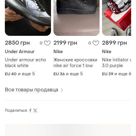
2850 грн
2199 грн
2899 грн
0
0
Under Armour
Nike
Nike
Under armour echo
Женские кроссовки
Nike initiator c
black white
nike air force 1 low
3.0 purple
и еще
5
и еще
5
и еще
6
EU 40
EU 36
EU 39
Все товары продавца
Поделиться:
Оформляй подписку SMART