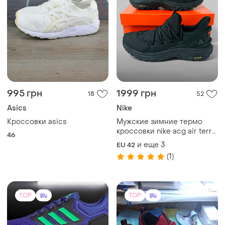
995 грн
1999 грн
18
52
Asics
Nike
Кроссовки asics
Мужские зимние термо
кроссовки nike acg air terra
46
antarktik gore-tex 100%
и еще
3
EU 42
waterproof
(1)
(42р/43р/44р/45р)
TOP
TOP