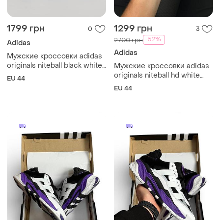
1799 грн
1299 грн
0
3
-52%
2700 грн
Adidas
Adidas
Мужские кроссовки adidas
originals niteball black white
Мужские кроссовки adidas
leather m
originals niteball hd white
EU 44
purple
EU 44