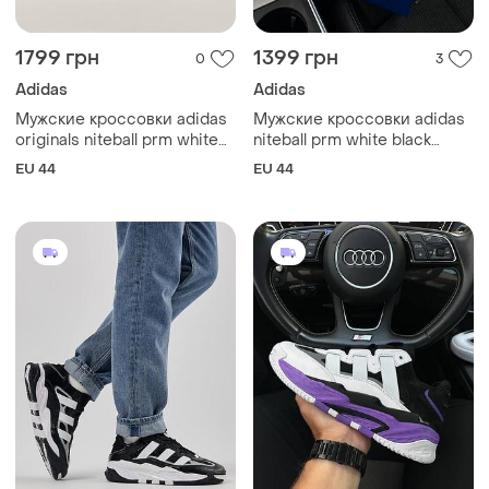
1799 грн
1399 грн
0
3
Adidas
Adidas
Мужские кроссовки adidas
Мужские кроссовки adidas
originals niteball prm white
niteball prm white black
black
акция
EU 44
EU 44