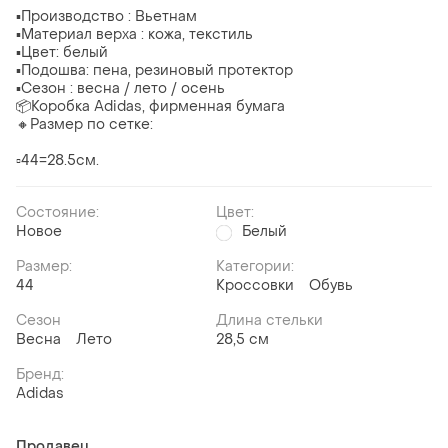
▪️Производство : Вьетнам
▪️Материал верха : кожа, текстиль
▪️Цвет: белый
▪️Подошва: пена, резиновый протектор
▪️Сезон : весна / лето / осень
📦Коробка Adidas, фирменная бумага
🔸Размер по сетке:
▫️44=28.5см.
Состояние:
Цвет:
Новое
Белый
Размер:
Категории:
44
Кроссовки
Обувь
Сезон
Длина стельки
Весна
Лето
28,5 см
Бренд:
Adidas
Продавец