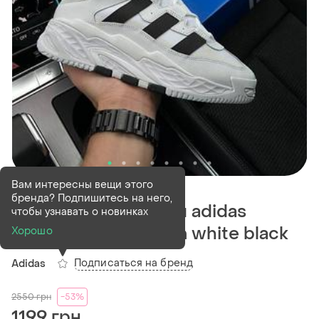
В наличии
5 шт
Вам интересны вещи этого
бренда? Подпишитесь на него,
Мужские кроссовки adidas
чтобы узнавать о новинках
originals niteball prm white black
Хорошо
Подписаться на бренд
Adidas
2550
грн
-53%
1199 грн