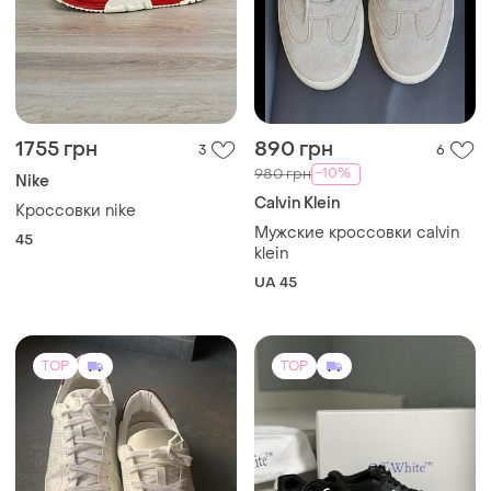
1755 грн
890 грн
3
6
-10%
980 грн
Nike
Calvin Klein
Кроссовки nike
Мужские кроссовки calvin
45
klein
UA 45
TOP
TOP