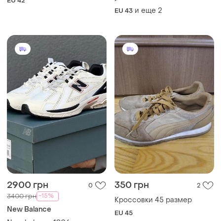
EU 42
и еще
2
EU 43
2900 грн
350 грн
0
2
-15%
3400 грн
Кроссовки 45 размер
New Balance
EU 45