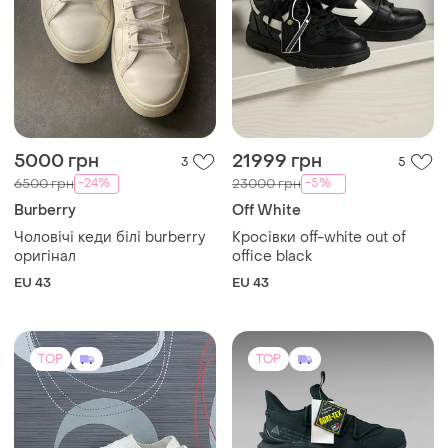
5000 грн
21999 грн
3
5
-24%
-5%
6500 грн
23000 грн
Burberry
Off White
Чоловічі кеди білі burberry
Кросівки off-white out of
оригінал
office black
EU 43
EU 43
TOP
TOP