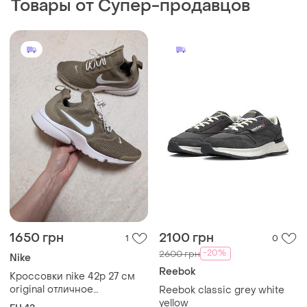
Товары от Супер-продавцов
1650 грн
2100 грн
1
0
-20%
2600 грн
Nike
Reebok
Кроссовки nike 42р 27 см
original отличное
Reebok classic grey white
состояние
yellow