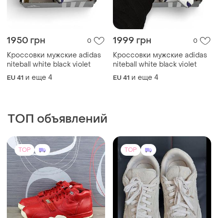
1950 грн
1999 грн
0
0
Кроссовки мужские adidas
Кроссовки мужские adidas
niteball white black violet
niteball white black violet
и еще
4
и еще
4
EU 41
EU 41
ТОП объявлений
TOP
TOP