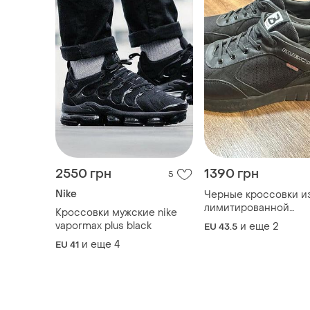
2550 грн
1390 грн
5
Nike
Черные кроссовки и
лимитированной
Кроссовки мужские nike
коллекции. абсолютно
vapormax plus black
и еще
2
EU 43.5
новые — использова
и еще
4
EU 41
как образец на витри
поэтому не имеют с
повседневной носки.