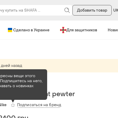
Добавить товар
U
Сделано в Украине
Для защитников
Нови
 дней назад
ересны вещи этого
Подпишитесь на него,
В наличии
10 шт
навать о новинках
Nike p-6000 flat pewter
Подписаться на бренд
Nike