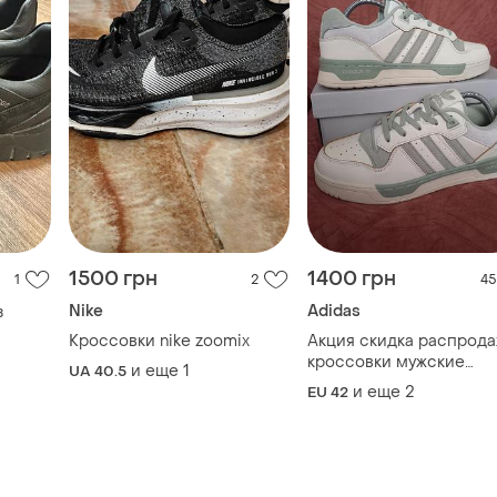
1500 грн
1400 грн
1
2
45
Nike
Adidas
з
Кроссовки nike zoomix
Акция скидка распрод
кроссовки мужские
и еще
1
UA 40.5
лись
кожаные adidas forum
и еще
2
EU 42
не,
ледов
.