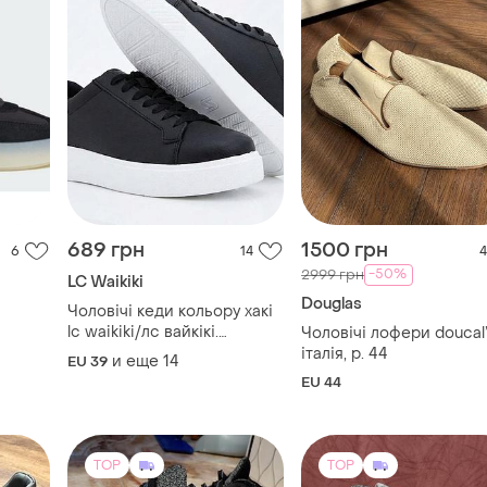
689 грн
1500 грн
6
14
4
-50%
2999 грн
LC Waikiki
Douglas
Чоловічі кеди кольору хакі
lc waikiki/лс вайкікі.
Чоловічі лофери doucal’
фірмова туреччина
італія, р. 44
и еще
14
EU 39
EU 44
TOP
TOP