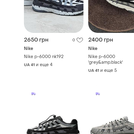
2650 грн
2400 грн
0
Nike
Nike
Nike p-6000 nk192
Nike p-6000
'grey&amp;black'
и еще
4
UA 41
и еще
5
UA 41