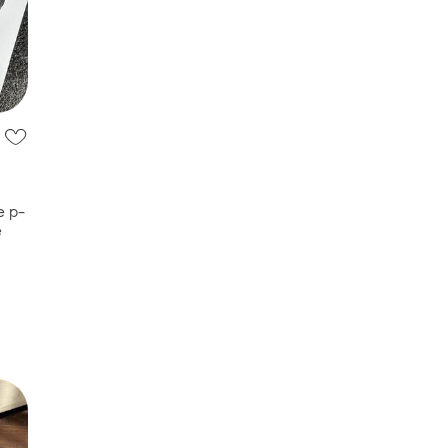
e p-
e