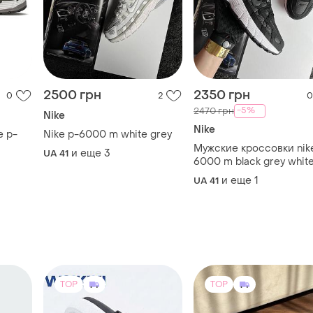
2500 грн
2350 грн
0
2
0
-5%
2470 грн
Nike
Nike
e p-
Nike p-6000 m white grey
Мужские кроссовки nik
и еще
3
UA 41
6000 m black grey whit
и еще
1
UA 41
TOP
TOP