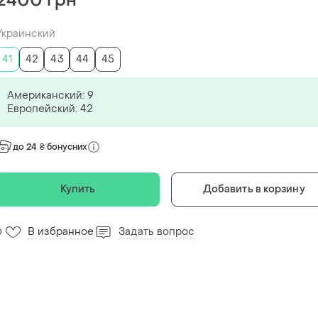
2400 грн
Украинский
41
42
43
44
45
Американский: 9
Европейский: 42
до 24 ₴ бонусних
Купить
Добавить в корзину
В избранное
Задать вопрос
0