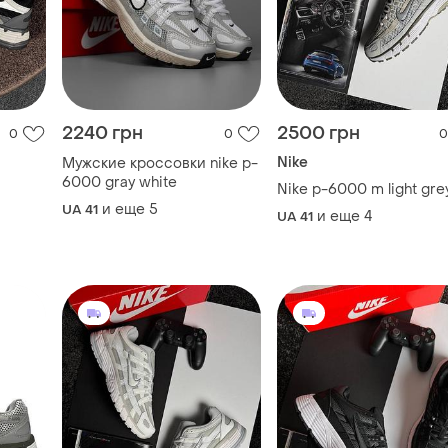
2240 грн
2500 грн
0
0
0
Nike
Мужские кроссовки nike p-
6000 gray white
Nike p-6000 m light gre
и еще
5
UA 41
и еще
4
UA 41