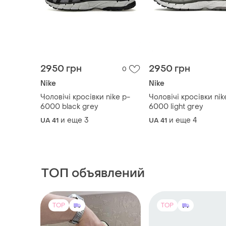
2950 грн
2950 грн
0
Nike
Nike
Чоловічі кросівки nike p-
Чоловічі кросівки nik
6000 black grey
6000 light grey
и еще
3
и еще
4
UA 41
UA 41
ТОП объявлений
TOP
TOP