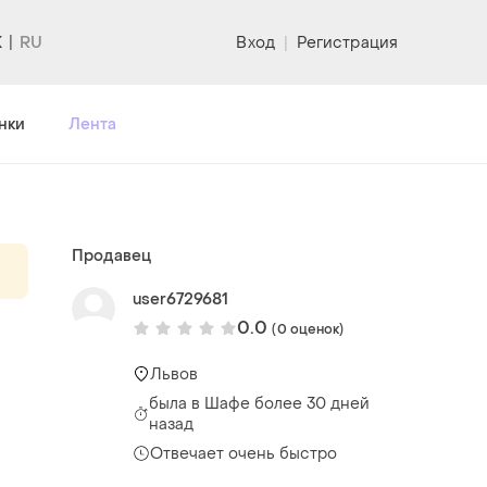
K
Вход
|
Регистрация
нки
Лента
Продавец
user6729681
0.0
(0 оценок)
Львов
была
в Шафе более 30 дней
назад
Отвечает очень быстро