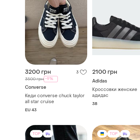
3200 грн
2100 грн
3
-9%
3500 грн
Adidas
Converse
Кроссовки женские
адидас
Кеди converse chuck taylor
all star cruise
38
EU 43
TOP
TOP