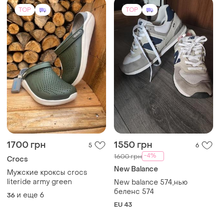
беленс 574
и еще
6
36
EU 43
TOP
TOP
800 грн
531 грн
1
1
-12%
-52%
900 грн
1100 грн
Замшеві чоловічі мокасини
Чоловічі шкіряні туфлі, 41