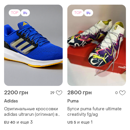
аdidas ultrarun (oriгинал) в
creativity fg/ag
размерах
и еще
3
и еще
1
EU 40
US 5
41,42,43,44,45,46,46.