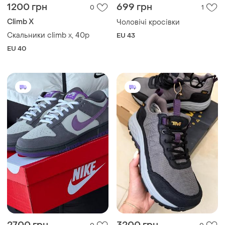
2700 грн
3200 грн
0
0
-16%
3200 грн
Teva
Nike
Жіночі трекінгові кросівки
teva ridgeview оригінал
Кросівки nike sb
и еще
1
и еще
2
EU 37
EU 40
Загружайте приложение
Покупайте вещи и общайтесь в любом месте
Как это работает?