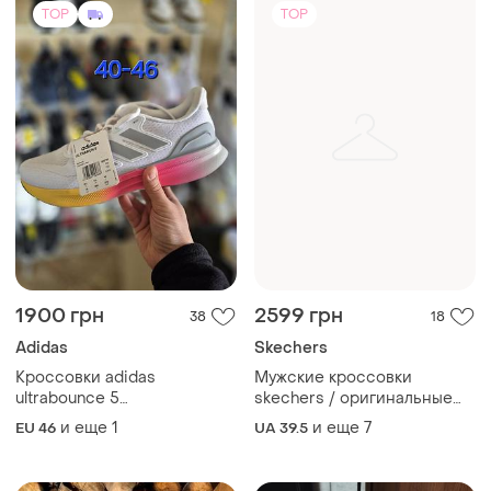
performance(оригинал)46-
мужские кроссовки белого
и еще
1
и еще
7
EU 46
UA 39.5
29,5 и 462⁄3-30см
цвета
TOP
TOP
1700 грн
1550 грн
5
6
-4%
1600 грн
Crocs
New Balance
Мужские кроксы crocs
literide army green
New balance 574,нью