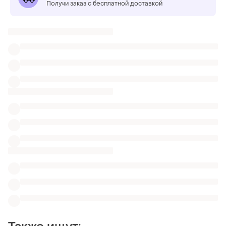
Получи заказ с бесплатной доставкой
Также ищут:
Ботинки
Тапочки
Комплекты
Обувь
Nike lunar eclipse 3
Кроссовки для мужчин летние синие
Мужские стельки 33 см
Мужские Adidas rod laver кроссовки
Синие с рыжим
Мужские Adidas Calabasas кроссовки