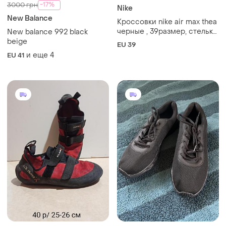
1200 грн
699 грн
0
1
Climb X
Чоловічі кросівки
Скальники climb x, 40р
EU 43
EU 40