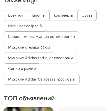
ТОП объявлений
TOP
TOP
1900 грн
2599 грн
38
18
Adidas
Skechers
Кроссовки adidas
Мужские кроссовки
ultrabounce 5
skechers / оригинальные