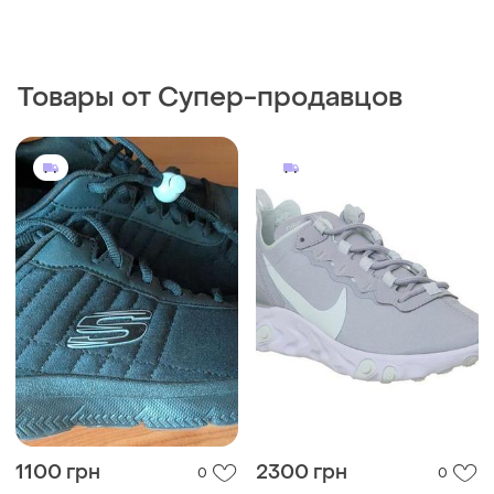
1100 грн
2300 грн
0
0
Skechers
Nike
Крутые брендовые
Кроссовки мужские nike
кроссовки
react element
и еще
1
EU 43
EU 40