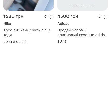
1680 грн
4500 грн
0
6
Nike
Adidas
Кросівки найк / nike/ білі /
Продам чоловічі
кеди
оригінальні кросівки adidas
handball spezial 43 розмір
и еще
4
EU 43
EU 41