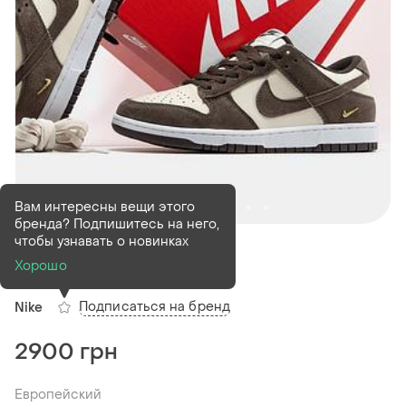
Вам интересны вещи этого
бренда? Подпишитесь на него,
В наличии
10 шт
чтобы узнавать о новинках
Nike sb dunk low
Хорошо
Подписаться на бренд
Nike
2900 грн
Европейский