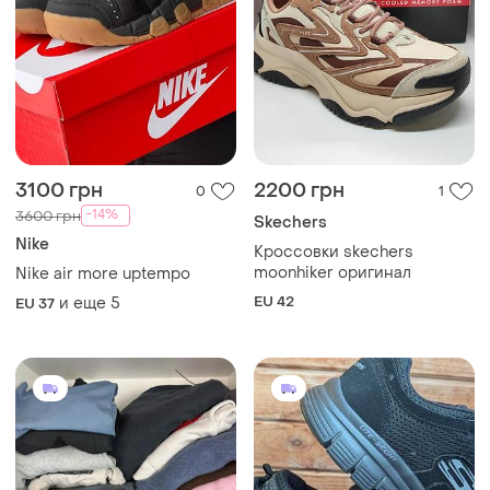
3100 грн
2200 грн
0
1
-14%
3600 грн
Skechers
Nike
Кроссовки skechers
moonhiker оригинал
Nike air more uptempo
EU 42
и еще
5
EU 37