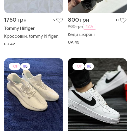
1750 грн
800 грн
5
0
-12%
900 грн
Tommy Hilfiger
Кеди шкіряні
Кроссовки. tommy hilfiger.
UA 45
EU 42
TOP
TOP