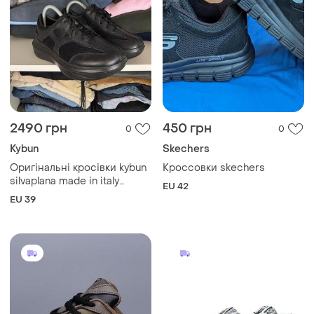
2490 грн
450 грн
0
0
Kybun
Skechers
Оригінальні кросівки kybun
Кроссовки skechers
silvaplana made in italy
EU 42
розмір 39
EU 39