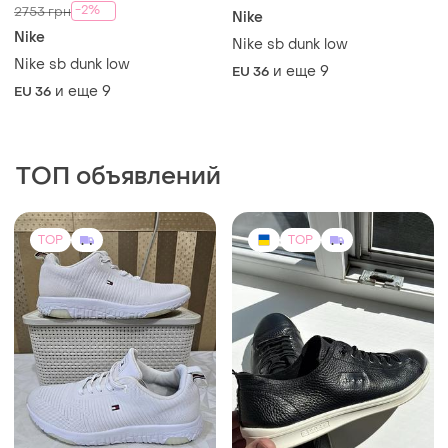
-2%
2753 грн
Nike
Nike
Nike sb dunk low
Nike sb dunk low
и еще
9
EU 36
и еще
9
EU 36
ТОП объявлений
TOP
TOP