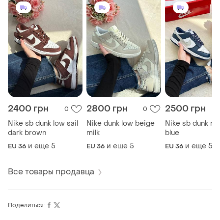
2400 грн
2800 грн
2500 грн
0
0
Nike sb dunk low sail
Nike dunk low beige
Nike sb dunk na
dark brown
milk
blue
и еще
5
и еще
5
и еще
5
EU 36
EU 36
EU 36
Все товары продавца
Поделиться: