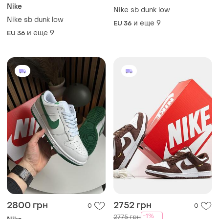
Nike
Nike sb dunk low
Nike sb dunk low
и еще
9
EU 36
и еще
9
EU 36
2800 грн
2752 грн
0
0
-1%
2775 грн