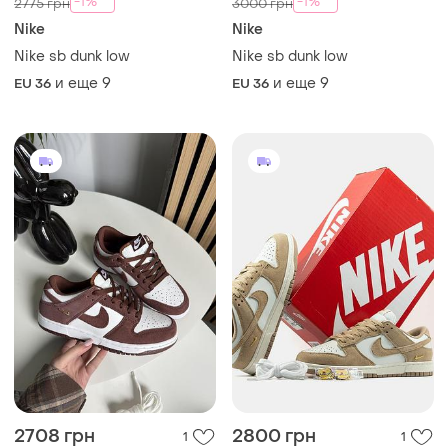
-1%
-1%
2775 грн
3000 грн
Nike
Nike
Nike sb dunk low
Nike sb dunk low
и еще
9
и еще
9
EU 36
EU 36
2708 грн
2800 грн
1
1