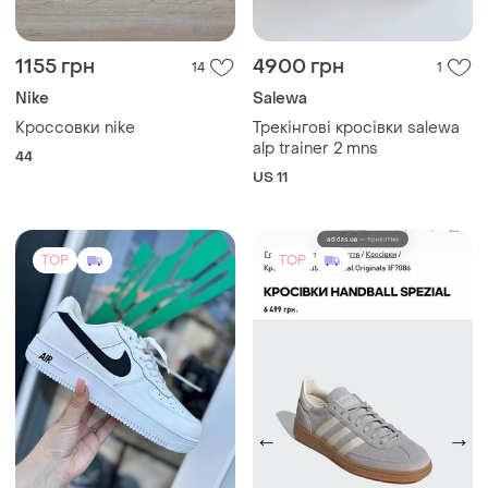
1155 грн
4900 грн
14
1
Nike
Salewa
Кроссовки nike
Трекінгові кросівки salewa
alp trainer 2 mns
44
US 11
TOP
TOP