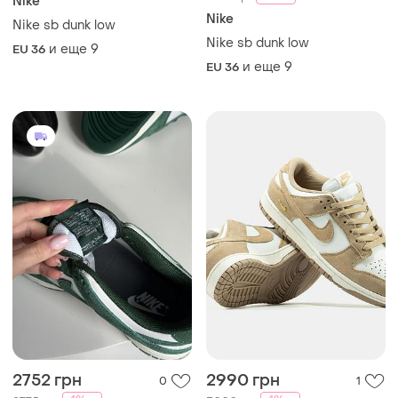
Nike
Nike
Nike sb dunk low
Nike sb dunk low
и еще
9
EU 36
и еще
9
EU 36
2752 грн
2990 грн
0
1