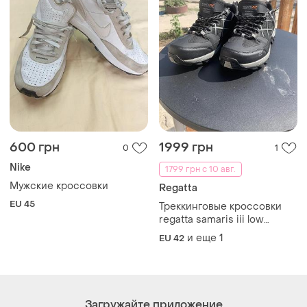
600 грн
1999 грн
0
1
Nike
1799 грн с 10 авг.
Мужские кроссовки
Regatta
EU 45
Треккинговые кроссовки
regatta samaris iii low
rmf835 оригинал, трекінгові
и еще
1
EU 42
кросівки ідеал
Загружайте приложение