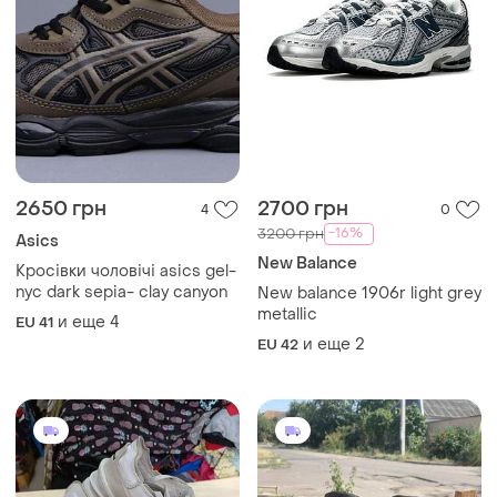
2650 грн
2700 грн
4
0
-16%
3200 грн
Asics
New Balance
Кросівки чоловічі asics gel-
nyc dark sepia- clay canyon
New balance 1906r light grey
metallic
и еще
4
EU 41
и еще
2
EU 42