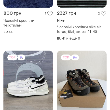
800 грн
2327 грн
1
2
Nike
Чоловічі кросівки
текстильні
Чоловічі кросівки nike air
force, білі, шкіра, 41-45
EU 44
и еще
8
EU 41
TOP
TOP