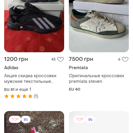
1200 грн
7500 грн
45
6
Adidas
Premiata
Акция скидка кроссовки
Оригинальные кроссовки
мужские текстильные
premiata steven
черные adidas oztral
и еще
1
EU 40
EU 41
(1)
TOP
TOP