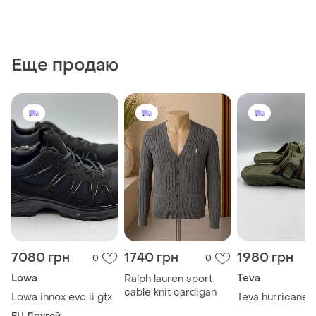
Еще продаю
7080 грн
1740 грн
1980 грн
0
0
Lowa
Teva
Ralph lauren sport
cable knit cardigan
Lowa innox evo ii gtx
Teva hurricane 
EU Другой