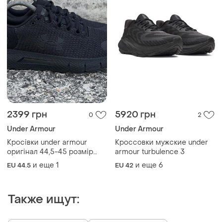
2399 грн
5920 грн
0
2
Under Armour
Under Armour
Кросівки under armour
Кроссовки мужские under
оригінал 44,5-45 розмір
armour turbulence 3
чоловічі кросівки under
и еще
1
и еще
6
EU 44.5
EU 42
armour
Также ищут: