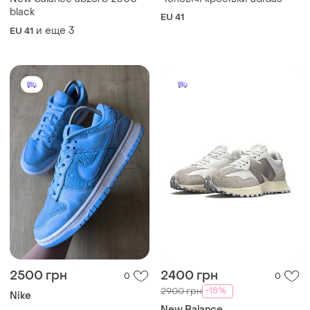
New balance abzorb 2000
Чоловічі кросівки adidas
black
EU 41
и еще
3
EU 41
2500 грн
2400 грн
0
0
-18%
2900 грн
Nike