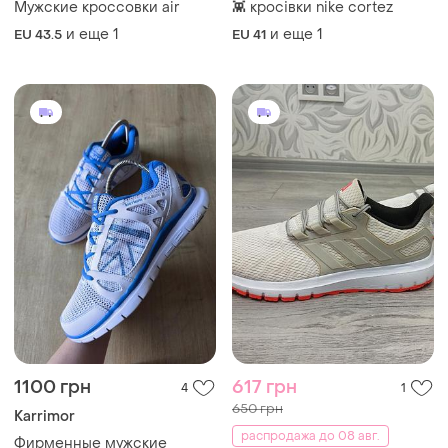
Мужские кроссовки air
👾 кросівки nike cortez
и еще
1
и еще
1
EU 43.5
EU 41
1100 грн
617 грн
4
1
650 грн
Karrimor
распродажа до 08 авг.
Фирменные мужские