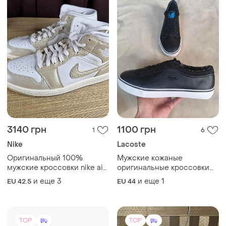
3140 грн
1100 грн
1
6
Nike
Lacoste
Оригинальный 100%
Мужские кожаные
мужские кроссовки nike air
оригинальные кроссовки
jordan 1 mid se metallic team
кеды lacoste
и еще
3
и еще
1
EU 42.5
EU 44
gold(размеры:42,5-27,5см
43-28см 44-28,5см и 44,5-
29см).
TOP
TOP