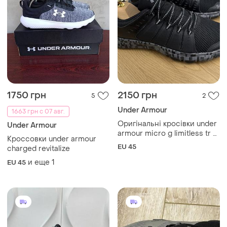
1750 грн
2150 грн
5
2
Under Armour
1663 грн с 07 авг.
Оригінальні кросівки under
Under Armour
armour micro g limitless tr 2
Кроссовки under armour
se
EU 45
charged revitalize
и еще
1
EU 45