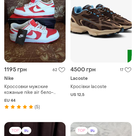
1195 грн
4500 грн
62
17
Nike
Lacoste
Кроссовки мужские
Кросівки lacoste
кожаные nike air бело-
US 12,5
красные
EU 44
(5)
TOP
TOP