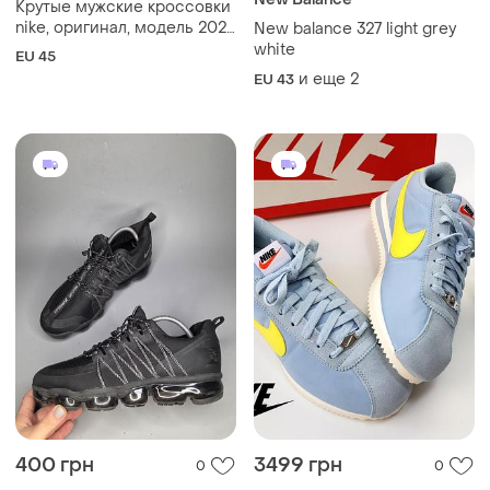
New Balance
Крутые мужские кроссовки
nike, оригинал, модель 2023
New balance 327 light grey
года, р.45.
white
EU 45
и еще
2
EU 43
400 грн
3499 грн
0
0