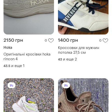
2150 грн
1400 грн
0
0
Hoka
Кроссовки для мужчин
потолка 27,5 см
Оригінальні кросівки hoka
rincon 4
и еще
2
43
и еще
1
43.5