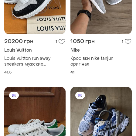
20200 грн
1050 грн
1
1
Louis Vuitton
Nike
Louis vuitton run away
Кросівки nike tanjun
sneakers мужские
оригінал
кроссовки оригинал 41.5
41.5
41
eur