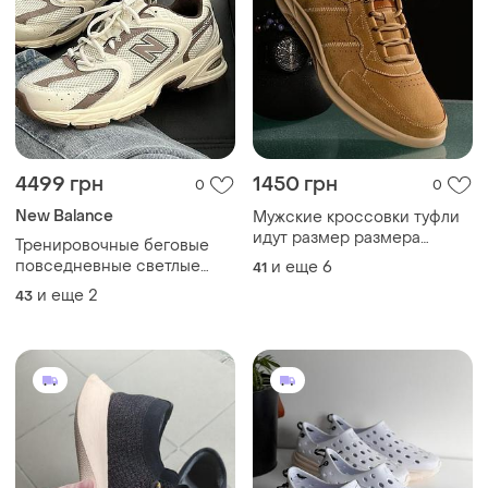
4499 грн
1450 грн
0
0
New Balance
Мужские кроссовки туфли
идут размер размера
Тренировочные беговые
размера легкие удобные
повседневные светлые
и еще
6
41
эко замш
кроссовки new balance 530
и еще
2
43
turtudove mushroom 43-44
размер