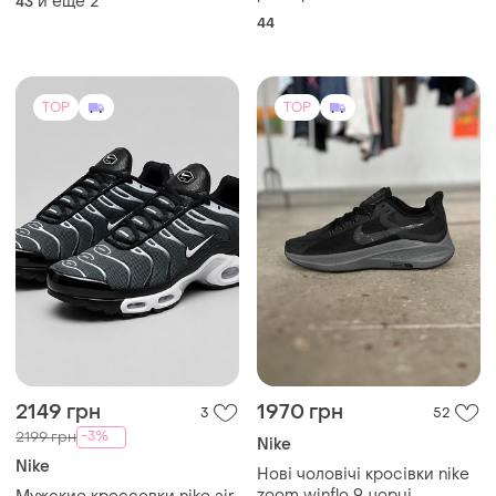
и еще
2
43
44
TOP
TOP
2149 грн
1970 грн
3
52
-3%
2199 грн
Nike
Nike
Нові чоловічі кросівки nike
zoom winflo 9, чорні,