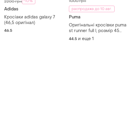
1000 грн
-10%
2200 грн
Adidas
распродажа до 10 авг.
Кросіаки adidas galaxy 7
Puma
(46,5 оригінал)
Оригінальні кросівки puma
46.5
st runner full l, розмір 45
(29,5 см)
и еще
1
44.5