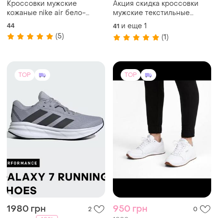
Кроссовки мужские
Акция скидка кроссовки
кожаные nike air бело-
мужские текстильные
красные
черные adidas oztral
44
и еще
1
41
(5)
(1)
TOP
TOP
1980 грн
950 грн
2
0