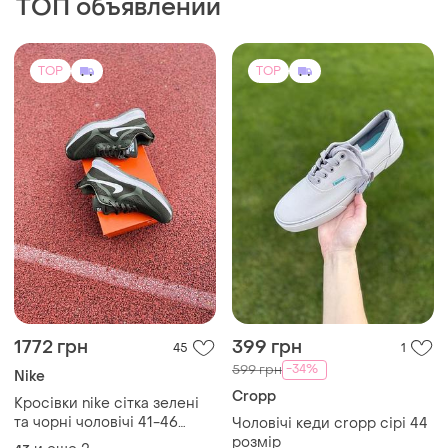
ТОП объявлений
TOP
TOP
1772 грн
399 грн
45
1
-34%
599 грн
Nike
Cropp
Кросівки nike сітка зелені
та чорні чоловічі 41-46
Чоловічі кеди cropp сірі 44
повномірки
розмір