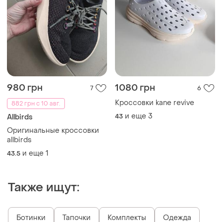
980 грн
1080 грн
7
6
Кроссовки kane revive
882 грн с 10 авг.
и еще
3
43
Allbirds
Оригинальные кроссовки
allbirds
и еще
1
43.5
Также ищут:
Ботинки
Тапочки
Комплекты
Одежда