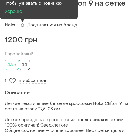
кроссовки hoka clifton 9 на сетке
чтобы узнавать о новинках
на стопу 27,5-28 см
Хорошо
Подписаться на бренд
Hoka
1200 грн
Европейский
43.5
44
В избранное
11
Описание
Легкие текстильные беговые кроссовки Hoka Clifton 9 на
сетке на стопу 27,5-28 см
Легкие брендовые кроссовки из последних коллекций,
100% оригинал! Сверхлегкие
Общее состояние — очень хорошее. Верх сетки целый,