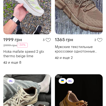
1999 грн
1365 грн
3
2
-34%
2999 грн
Мужские текстильные
кроссовки однотонные
Hoka mafate speed 2 gtx
бежевые хаки на
thermo beige lime
и еще
2
42
эластичной легкой
и еще
8
42
подошве качественные
размер 42 43 44 стелька 27
28,3 см