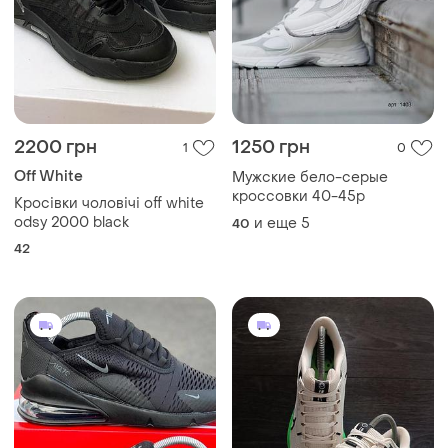
2200 грн
1250 грн
1
0
Off White
Мужские бело-серые
кроссовки 40-45р
Кросівки чоловічі off white
odsy 2000 black
и еще
5
40
42