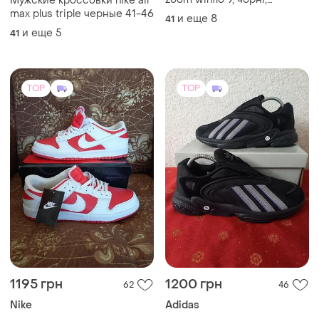
Мужские кроссовки nike air
сітка,41-45 розміри
max plus triple черные 41-46
и еще
8
41
и еще
5
41
TOP
TOP
1195 грн
1200 грн
62
46
Nike
Adidas