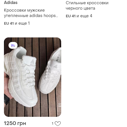
Adidas
Стильные кроссовки
черного цвета
Кроссовки мужские
утепленные adidas hoops
и еще
4
EU 41
3.0 mid wtr
и еще
1
EU 41
1250 грн
1