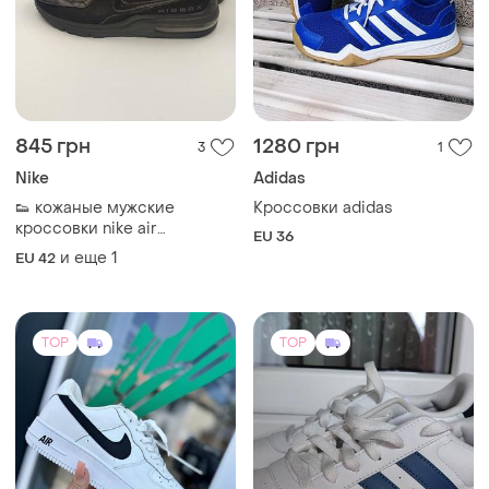
845 грн
1280 грн
3
1
Nike
Adidas
👟 кожаные мужские
Кроссовки adidas
кроссовки nike air
EU 36
maxталиld 3 triple black
и еще
1
EU 42
(оригинал, размер 42)
TOP
TOP