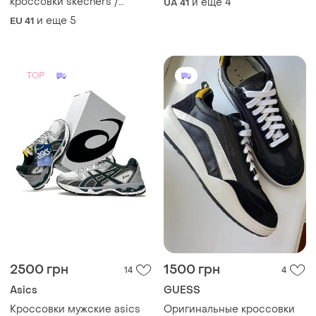
кроссовки skechers /
и еще
4
UA 41
кроссовки черного цвета
и еще
5
EU 41
TOP
2500 грн
1500 грн
14
4
Asics
GUESS
Кроссовки мужские asics
Оригинальные кроссовки