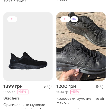
и еще
1
EU 42.5
EU 39
TOP
TOP
1899 грн
1200 грн
6
19
-18%
-15%
2299 грн
1400 грн
Skechers
Кроссовки мужские nike air
max 98
Оригинальные мужские