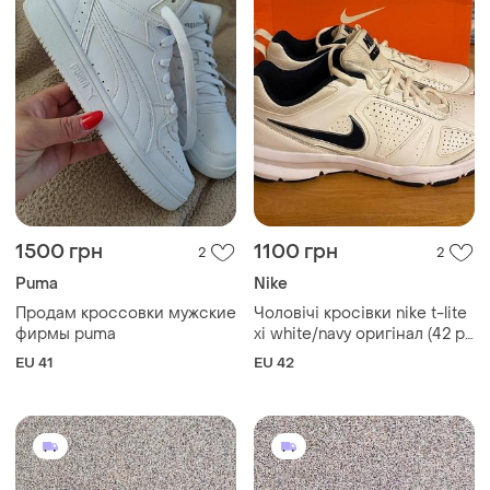
1500 грн
1100 грн
2
2
Puma
Nike
Продам кроссовки мужские
Чоловічі кросівки nike t-lite
фирмы puma
xi white/navy оригінал (42 р
/ 26.5 см)
EU 41
EU 42