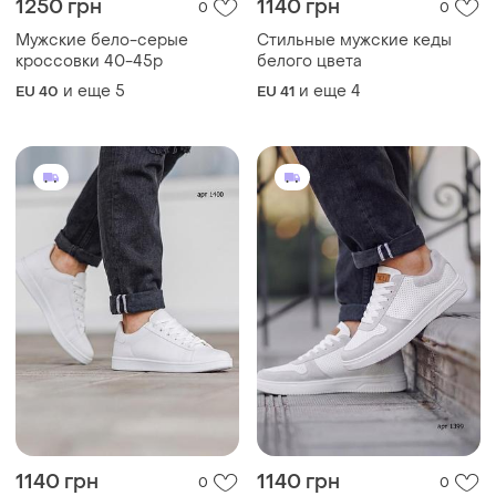
1250 грн
1140 грн
0
0
Мужские бело-серые
Стильные мужские кеды
кроссовки 40-45р
белого цвета
и еще
5
и еще
4
EU 40
EU 41
1140 грн
1140 грн
0
0