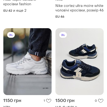
кросівки fashion
Nike cortez ultra moire white
чоловічі кросівки, розмір 46
и еще
2
EU 42
EU 46
1150 грн
1500 грн
1
0