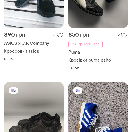
890 грн
850 грн
0
2
ASICS x C.P. Company
765 грн с 10 авг.
Кроссовки asics
Puma
EU 37
Кросівки puma esito
EU 38