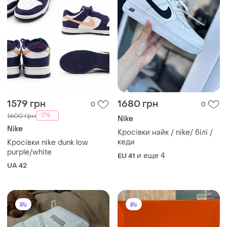
1579 грн
1680 грн
0
0
-2%
1600 грн
Nike
Nike
Кросівки найк / nike/ білі /
кеди
Кросівки nike dunk low
purple/white
и еще
4
EU 41
UA 42