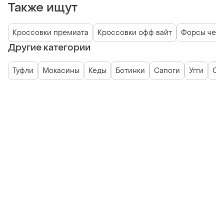
Также ищут
Кроссовки премиата
Кроссовки офф вайт
Форсы чер
Другие категории
Туфли
Мокасины
Кеды
Ботинки
Сапоги
Угги
Сл