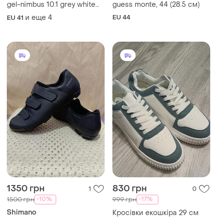
gel-nimbus 10.1 grey white
guess monte, 44 (28.5 см)
green
и еще
4
EU 44
EU 41
1350 грн
830 грн
1
0
-10%
-17%
1500 грн
999 грн
Shimano
Кросівки екошкіра 29 см