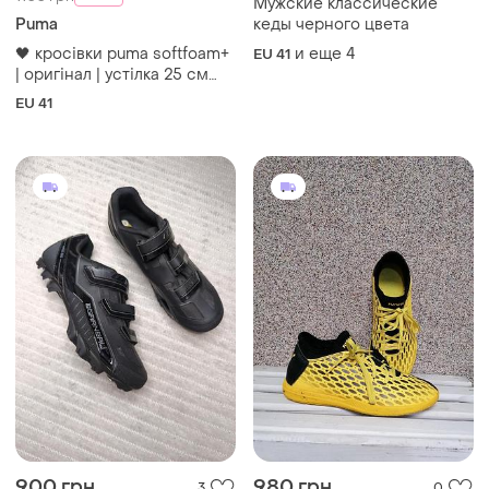
Мужские классические
Puma
кеды черного цвета
🖤 кросівки puma softfoam+
и еще
4
EU 41
| оригінал | устілка 25 см
стильні та комфортні
EU 41
кросівки puma softfoam+ в
універсальному чорному
кольорі.
900 грн
980 грн
3
0