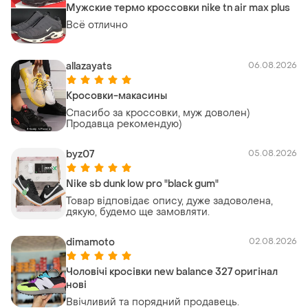
Мужские термо кроссовки nike tn air max plus
Всё отлично
allazayats
06.08.2026
Кросовки-макасины
Спасибо за кроссовки, муж доволен)
Продавца рекомендую)
byz07
05.08.2026
Nike sb dunk low pro "black gum"
Товар відповідає опису, дуже задоволена,
дякую, будемо ще замовляти.
dimamoto
02.08.2026
Чоловічі кросівки new balance 327 оригінал
нові
Ввічливий та порядний продавець.