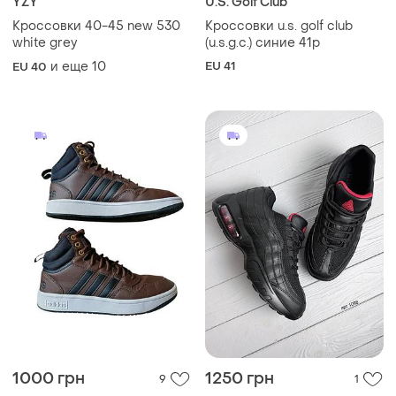
YZY
U.S. Golf Club
Кроссовки 40-45 new 530
Кроссовки u.s. golf club
white grey
(u.s.g.c.) синие 41р
и еще
10
EU 41
EU 40
1000 грн
1250 грн
9
1