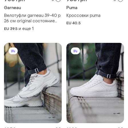
Garneau
Puma
Велотуфли garneau 39-40 р
Кроссовки puma
26 см original состояние
EU 40.5
новых
и еще
1
EU 39.5