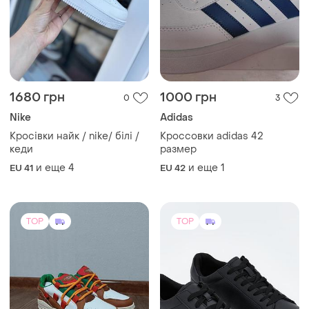
1680 грн
1000 грн
0
3
Nike
Adidas
Кросівки найк / nike/ білі /
Кроссовки adidas 42
кеди
размер
и еще
4
и еще
1
EU 41
EU 42
TOP
TOP