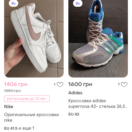
1406 грн
1600 грн
1
7
1480 грн
Adidas
распродажа до 10 авг.
Кроссовки adidas
supernova 42- стелька 26,5
Nike
см
EU 42
Оригинальные кроссовки
nike
и еще
1
EU 41.5