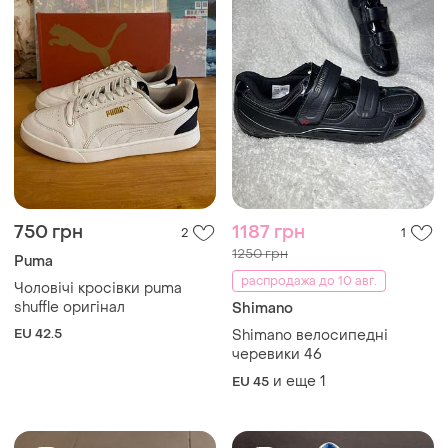
750 грн
1187 грн
2
1
1250 грн
Puma
распродажа до 10 авг.
Чоловічі кросівки puma
shuffle оригінал
Shimano
EU 42.5
Shimano велосипедні
черевики 46
и еще
1
EU 45