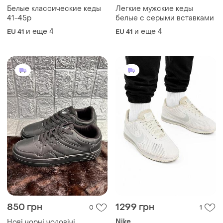
Белые классические кеды
Легкие мужские кеды
41-45р
белые с серыми вставками
и еще
4
и еще
4
EU 41
EU 41
850 грн
1299 грн
0
1
Nike
Нові чорні чоловічі