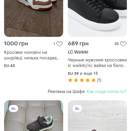
1000 грн
689 грн
1
38
LC Waikiki
Кросівки чоловічі на
шнурівці, низька посадка,
Черные мужские кроссовки
штучний верх, тканинний
lc waikiki/лс вайки на белой
EU 43
внутрішній шар, пвх
подошве. фирменная
и еще
14
EU 39
підошва, кругла носка
туреченица.
(1)
Реклама на Шафе.
Как сюда попасть?