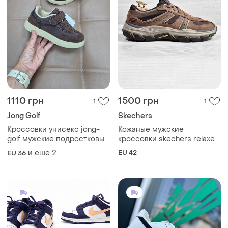
1110 грн
1500 грн
1
1
Jong Golf
Skechers
Кроссовки унисекс jong-
Кожаные мужские
golf мужские подростковые
кроссовки skechers relaxed
весна осень школьные
fit оригинал, размер 42
и еще
2
EU 42
EU 36
(memory foam)