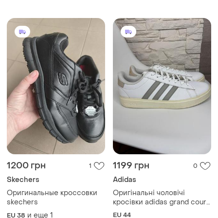
1200 грн
1199 грн
1
0
Skechers
Adidas
Оригинальные кроссовки
Оригінальні чоловічі
skechers
кросівки adidas grand court
cloudfoam comfort 44р
и еще
1
EU 44
EU 38