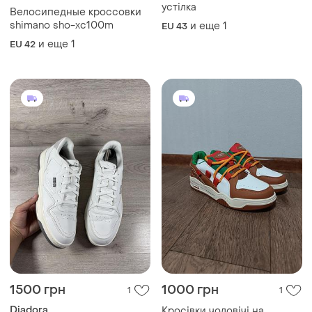
устілка
Велосипедные кроссовки
shimano sho-xc100m
и еще
1
EU 43
и еще
1
EU 42
1500 грн
1000 грн
1
1
Diadora
Кросівки чоловічі на