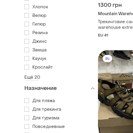
1300 грн
Хлопок
Mountain Wareh
Велюр
Трекинговие са
Гипюр
warehouse extre
Резина
EU 41
Джинс
Замша
Каучук
Крослайт
Ещё 20
Назначение
Для пляжа
Для трекинга
Для туризма
Повседневные