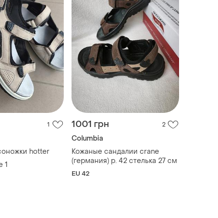
1001 грн
1
2
Columbia
оножки hotter
Кожаные сандалии crane
(германия) р. 42 стелька 27 см
е
1
EU 42