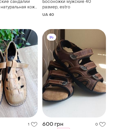
ские сандалии
Босоножки мужские 40
i натуральная кожа
размер, estro
UA 40
600 грн
1
0