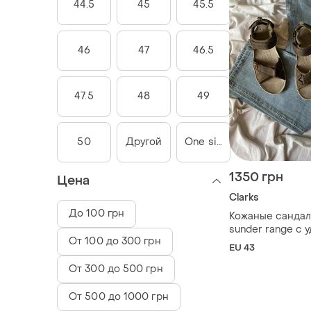
44.5
45
45.5
46
47
46.5
47.5
48
49
50
Другой
One size
1350 грн
Цена
Clarks
До 100 грн
Кожаные сандал
sunder range с
От 100 до 300 грн
ремешками на л
EU 43
мягкой аморти
От 300 до 500 грн
подошвой 43 (27
От 500 до 1000 грн