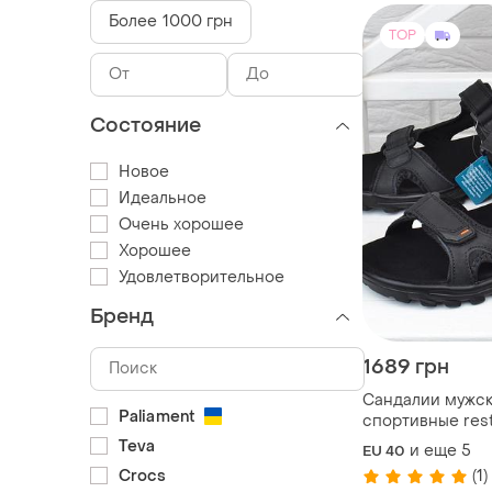
Более 1000 грн
TOP
Состояние
Новое
Идеальное
Очень хорошее
Хорошее
Удовлетворительное
Бренд
1689 грн
Сандалии мужс
Paliament
спортивные rest
черные на липу
Teva
и еще
5
EU 40
Crocs
(1)