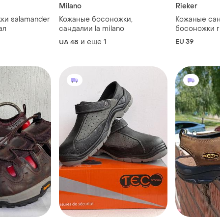
Milano
Rieker
ки salamander
Кожаные босоножки,
Кожаные сан
ал
сандалии la milano
босоножки r
и еще
1
EU 39
UA 48