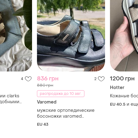
836 грн
1200 грн
4
2
880 грн
Hotter
распродажа до 10 авг.
ии clarks
Кожаные бос
 удобными
Varomed
и ещ
EU 40.5
ипучках и
мужские ортопедические
зирующей
босоножки varomed
.5см.)
(немечечина) - размер 43
EU 43