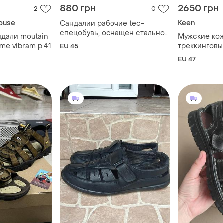
880 грн
2650 грн
2
0
ouse
Keen
Сандалии рабочие tec-
спецобувь, оснащён стальной
ндали moutain
Мужские ко
подноском,черно-
me vibram р.41
треккинговы
EU 45
серые,размер-45
р. 47 (us 13 
EU 47