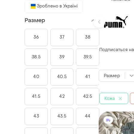
Зроблено в Україні
Размер
36
37
38
Подписаться на
38.5
39
39.5
Размер
40
40.5
41
41.5
42
42.5
Кожа
43
43.5
44