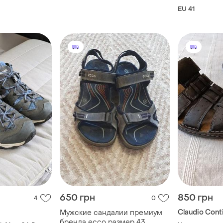
EU 41
650 грн
850 грн
4
0
Claudio Cont
Мужские сандалии премиум
бренда ecco размер 43