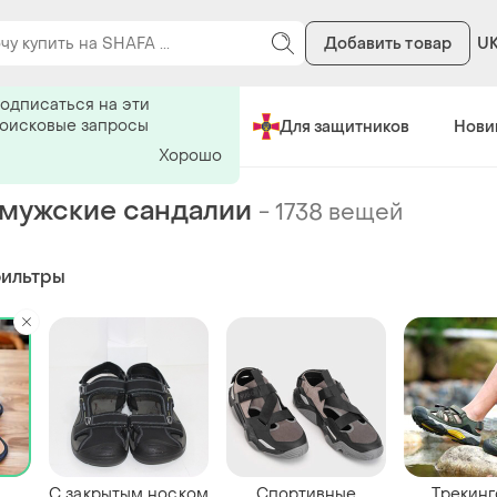
Добавить товар
U
ь на поиск
одписаться на эти
поисковые запросы
Сделано в Украине
Для защитников
Нови
Хорошо
мужские сандалии
-
1738 вещей
фильтры
С закрытым носком
Спортивные
Трекин