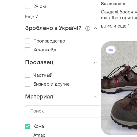
Salamander
29 см
Сандалі босоніж
Ещё 7
marathon оригін
и еще
1
EU 45
Зроблено в Україні?
Производство
Хендмейд
Продавец
Частный
Бизнес и другие
Материал
Кожа
Атлас