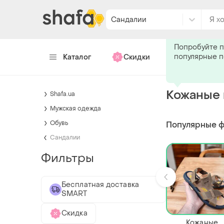
Сандалии
Подпишитес
Попробуйте п
популярные 
Каталог
Скидки
Хендмейд
Кожаные 
Shafa.ua
Мужская одежда
Обувь
Популярные 
Сандалии
Фильтры
Бесплатная доставка
SMART
Скидка
Кожаные