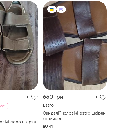
650 грн
0
0
Estro
авг.
Сандалії чоловічі estro шкіряні
коричневі
овічі ecco шкіряні
EU 41