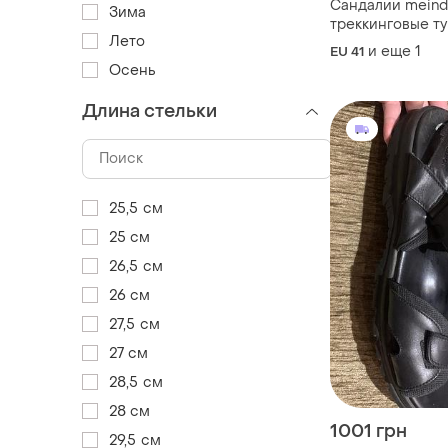
Сандалии meindl 
Зима
треккинговые т
Лето
и еще
1
EU 41
Осень
Длина стельки
25,5 см
25 см
26,5 см
26 см
27,5 см
27 см
28,5 см
28 см
1001 грн
29,5 см