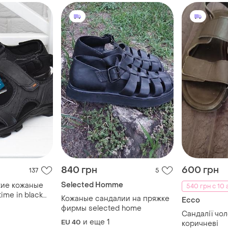
840 грн
600 грн
137
5
Selected Homme
кие кожаные
540 грн с 10 
ime in black
Кожаные сандалии на пряжке
Ecco
чках
фирмы selected home
Сандалії чол
и еще
1
EU 40
коричневі