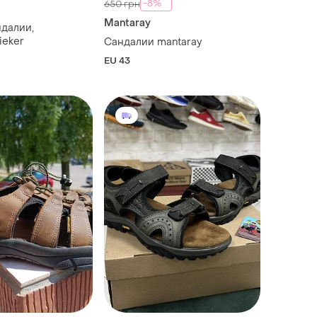
-8%
650 грн
Mantaray
далии,
ieker
Сандалии mantaray
EU 43