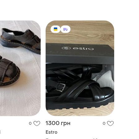
1300 грн
0
0
i
Estro