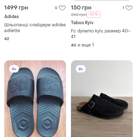
41
42
и еще
1
40
250 грн
2999 грн
1
1
Birkenstock
Мужские шлепанцы 43
размер сланцы тапочки
Босоніжки шльопанці