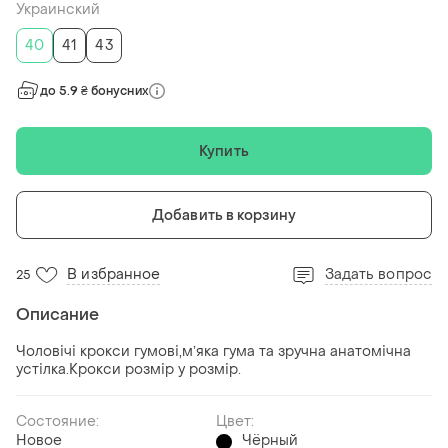
Украинский
40
41
43
до 5.9 ₴ бонусних
Купить
Добавить в корзину
В избранное
Задать вопрос
25
Описание
Чоловічі крокси гумові,мʼяка гума та зручна анатомічна
устілка.Крокси розмір у розмір.
Состояние:
Цвет:
Новое
Чёрный