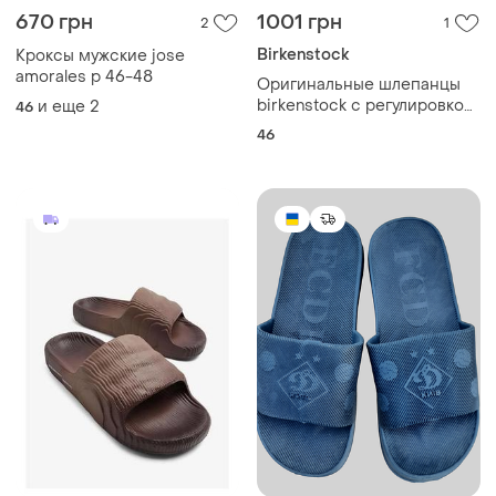
46
1499 грн
150 грн
0
1
-40%
250 грн
Adidas
Taboo Kyiv
Шльопанці слайдери adidas
adilette
Fc dynamo kyiv, размер 40–