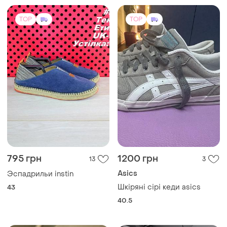
795 грн
1200 грн
13
3
Asics
Эспадрильи instin
Шкіряні сірі кеди asics
43
40.5
TOP
TOP