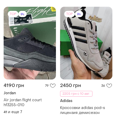
4190 грн
2450 грн
79
36
Jordan
2205 грн с 10 авг.
Air jordan flight court
Adidas
hf3255-010
Кроссовки adidas pod-s
и еще
7
41
лицензия демисезон
(1)
и еще
3
41