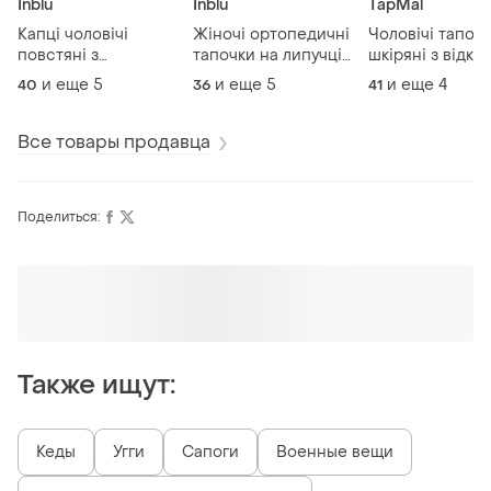
Inblu
Inblu
TapMal
Капці чоловічі
Жіночі ортопедичні
Чоловічі тапоч
повстяні з
тапочки на липучці
шкіряні з відк
відкритими
inblu,розмір у розмір
пальцями tapma
и еще
5
и еще
5
и еще
4
40
36
41
пальцями inblu
Все товары продавца
Поделиться:
Оформляй подписку SMART
Получи заказ с бесплатной доставкой
Также ищут:
Кеды
Угги
Сапоги
Военные вещи