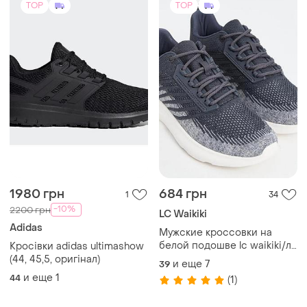
1980 грн
684 грн
1
34
-10%
2200 грн
LC Waikiki
Adidas
Мужские кроссовки на
белой подошве lc waikiki/лс
Кросівки adidas ultimashow
вайки серого цвета.
(44, 45,5, оригінал)
и еще
7
39
фирменная туреченица
и еще
1
44
(1)
TOP
TOP