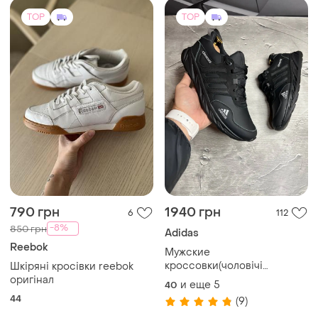
790 грн
1940 грн
6
112
-8%
850 грн
Adidas
Reebok
Мужские
кроссовки(чоловічі
Шкіряні кросівки reebok
кроссівки).adidas climacool
оригінал
и еще
5
40
44
(9)
TOP
TOP