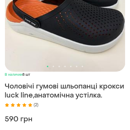
В наличии
8 шт
Чоловічі гумові шльопанці крокси
luck line,анатомічна устілка.
(2)
590 грн