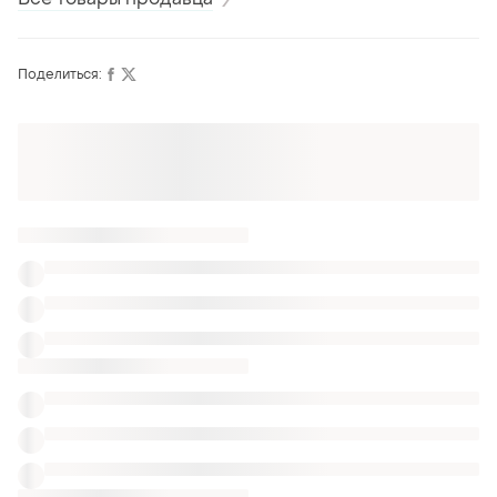
Поделиться:
Также ищут:
Кеды в Днепре
Угги в Днепре
Сапоги в Днепре
Обувь
Мужские шлепки андер армор
Мужские тапки nike белые