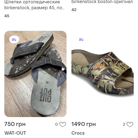
750 грн
1490 грн
0
2
WAT-OUT
Crocs
Шльопанці нові шкіра
Сабо сланцы оригинал m12.
руминія нові оригінал
и еще
1
45
43
Загружайте приложение
Покупайте вещи и общайтесь в любом месте
Как это работает?
Украина, 02121, Киев, Харьковское шоссе, дом 201-
203, буква 4Г