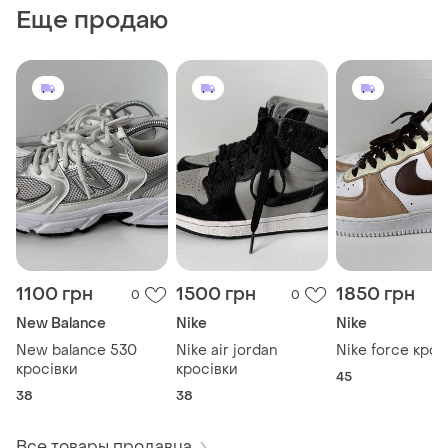
Еще продаю
1100 грн
1500 грн
1850 грн
0
0
New Balance
Nike
Nike
New balance 530
Nike air jordan
Nike force крос
кросівки
кросівки
45
38
38
Все товары продавца