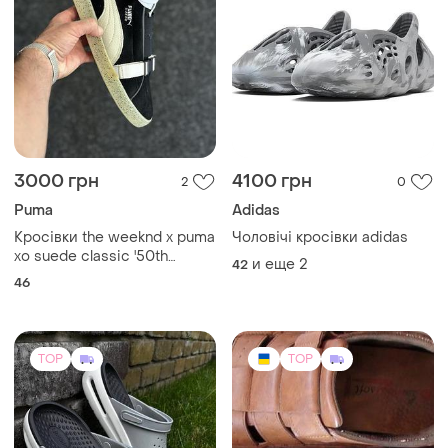
2245 грн
650 грн
17
0
-14%
749 грн
Crocs
Туфли мужские samedi
Мужские кроксы crocs
sport
inmotion clog crocs crocs
crocs inmotion clog
44
и еще
7
36
(1)