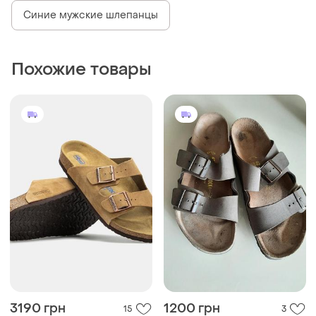
3190 грн
1200 грн
15
3
Birkenstock
Birkenstock
Замшевые шлепанцы
Шлепки мужские
birkenstock arizona
birkenstock
и еще
8
42
36