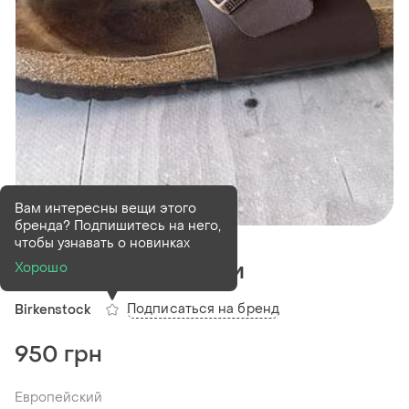
Вам интересны вещи этого
бренда? Подпишитесь на него,
В наличии
1 шт
чтобы узнавать о новинках
Birkenstock шльопки
Хорошо
Подписаться на бренд
Birkenstock
950 грн
Европейский