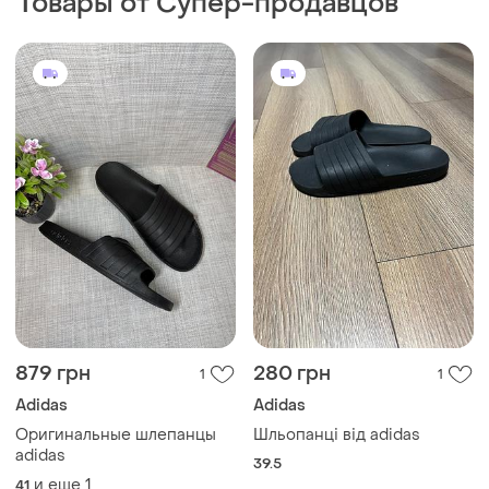
Оригинальные шлепанцы
Шльопанці від adidas
adidas
39.5
и еще
1
41
1045 грн
1200 грн
0
0
1100 грн