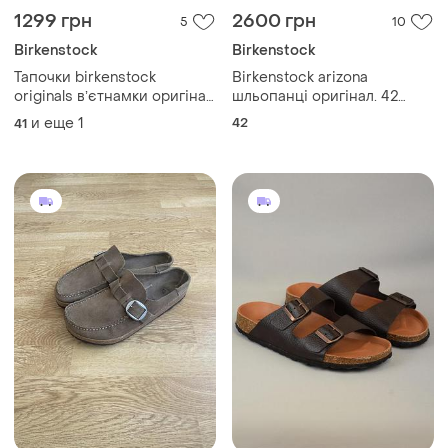
3705 грн
2399 грн
1
3
3900 грн
Varese
распродажа до 07 авг.
Varese arizona leather
шлепанцы сандалии
Birkenstock
мужские женские кожаные
и еще
1
Оригинальные birkenstock
41.5
коричневые италия 42 р/27
buckley замшевые сабо
см birkenstock papillio ecco
шлепанцы из натуральной
и еще
2
41.5
mephisto
кожи
ТОП объявлений
TOP
TOP