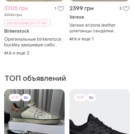
7500 грн
1980 грн
6
1
-10%
2200 грн
Premiata
Adidas
Оригинальные кроссовки
premiata steven
Кросівки adidas ultimashow
(44, 45,5, оригінал)
40
и еще
1
44
TOP
TOP