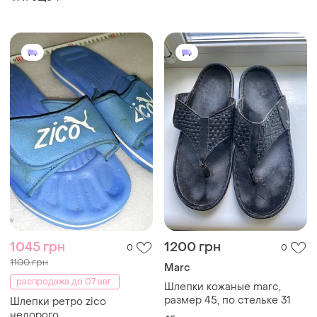
Marc
распродажа до 07 авг.
Шлепки кожаные marc,
размер 45, по стельке 31
Шлепки ретро zico
недорого
45
и еще
1
42