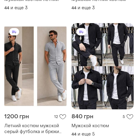
и еще
3
и еще
3
44
44
1200 грн
840 грн
12
5
Летний костюм мужской
Мужской костюм
серый футболка и брюки
и еще
5
44
черный