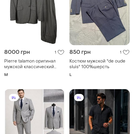
8000 грн
850 грн
1
1
Pierre talamon оригинал
Костюм мужской "de oude
мужской классический
sluis" 100%шерсть
костюм итальянский
M
L
французский серый в
полоску из шерсти
премиум сегмента размер
м