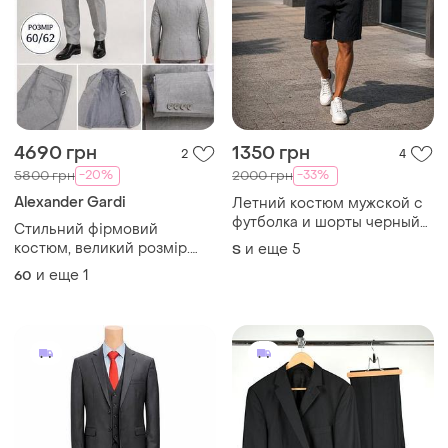
4690 грн
1350 грн
2
4
-20%
-33%
5800 грн
2000 грн
Alexander Gardi
Летний костюм мужской с
футболка и шорты черный
Стильний фірмовий
натуральный муслин
костюм, великий розмір.
и еще
5
S
піджак 62, штани 60
и еще
1
60