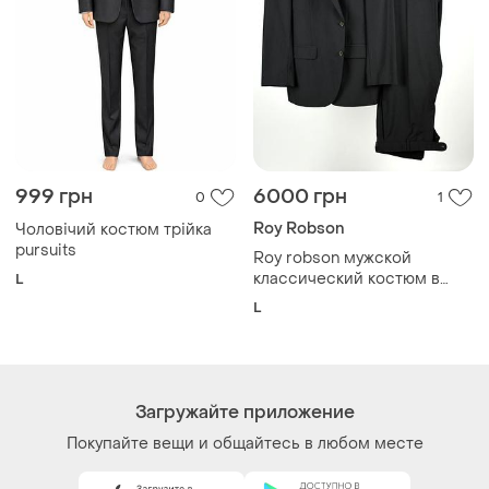
999 грн
6000 грн
0
1
Roy Robson
Чоловічий костюм трійка
pursuits
Roy robson мужской
классический костюм в
L
полоску серый графитовый
L
черный из шерсти virgin
wool размер l
Загружайте приложение
Покупайте вещи и общайтесь в любом месте