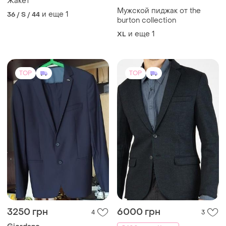
Жакет
Мужской пиджак от the
и еще
1
36 / S / 44
burton collection
и еще
1
XL
TOP
TOP
3250 грн
6000 грн
4
3