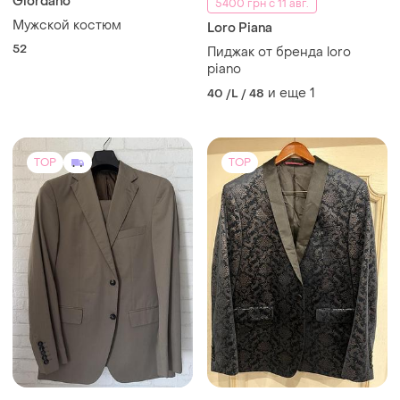
Giordano
5400 грн с 11 авг.
Мужской костюм
Loro Piana
52
Пиджак от бренда loro
piano
и еще
1
40 /L / 48
TOP
TOP