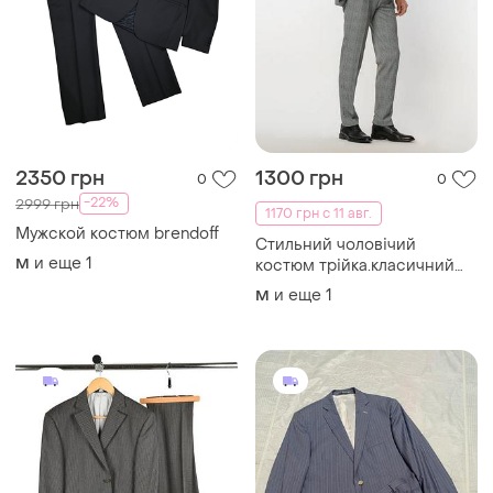
2350 грн
1300 грн
0
0
-22%
2999 грн
1170 грн с 11 авг.
Мужской костюм brendoff
Стильний чоловічий
и еще
1
M
костюм трійка.класичний
чоловічий костюм в
и еще
1
M
клітинку