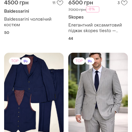
4500 грн
6500 грн
11
3
-8%
7000 грн
Baldessarini
Skopes
Baldessarini чоловічий
костюм
Елегантний оксамитовий
піджак skopes tiesto —
50
ідеальний образ для
44
особливих подій
TOP
TOP