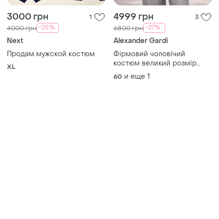
3000 грн
4999 грн
1
3
-25%
-27%
4000 грн
6800 грн
Next
Alexander Gardi
Продам мужской костюм
Фірмовий чоловічий
костюм великий розмір
XL
60/62
и еще
1
60