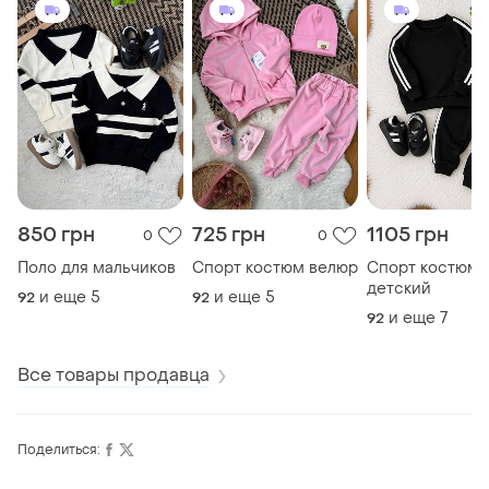
850 грн
725 грн
1105 грн
0
0
Поло для мальчиков
Спорт костюм велюр
Спорт костюм
детский
и еще
5
и еще
5
92
92
и еще
7
92
Все товары продавца
Поделиться: