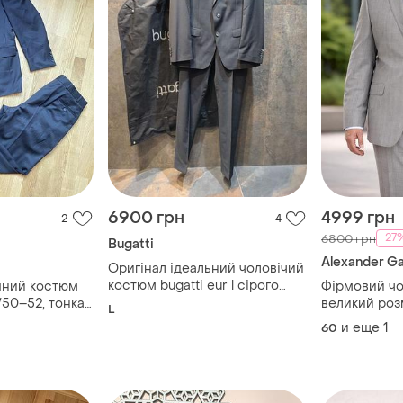
6900 грн
4999 грн
2
4
-27
6800 грн
Bugatti
Alexander Ga
Оригінал ідеальний чоловічий
костюм bugatti eur l сірого
яний костюм
Фірмовий чо
кольору
l/50–52, тонка
великий роз
L
и еще
1
60