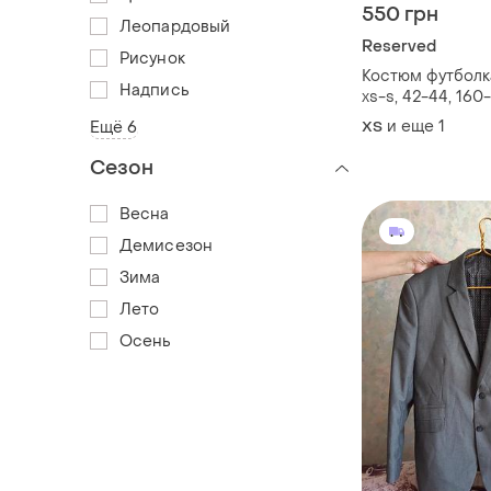
550 грн
Леопардовый
Reserved
Рисунок
Костюм футболка
Надпись
xs-s, 42-44, 160
star wars, reser
и еще
1
Ещё 6
XS
Сезон
Весна
Демисезон
Зима
Лето
Осень