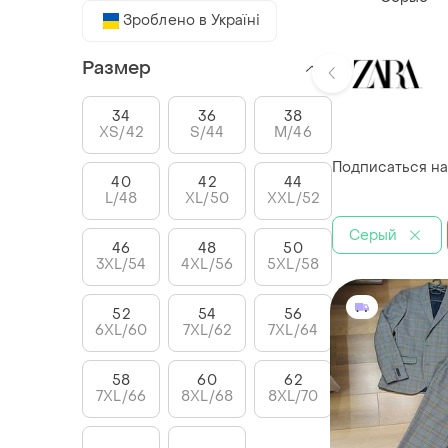
Зроблено в Україні
Размер
34
36
38
XS/42
S/44
M/46
Подписаться на
40
42
44
L/48
XL/50
XXL/52
Серый
46
48
50
3XL/54
4XL/56
5XL/58
52
54
56
6XL/60
7XL/62
7XL/64
58
60
62
7XL/66
8XL/68
8XL/70