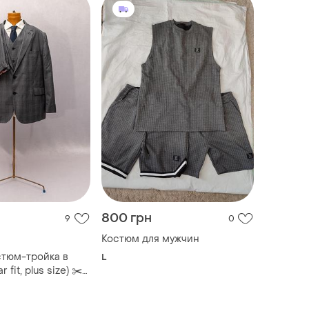
800 грн
9
0
Костюм для мужчин
тюм-тройка в
L
r fit, plus size) ✂️
📍размер 54r
 (жилетка),, 44r