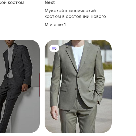
кой костюм
Next
Мужской классический
костюм в состоянии нового
и еще
1
M