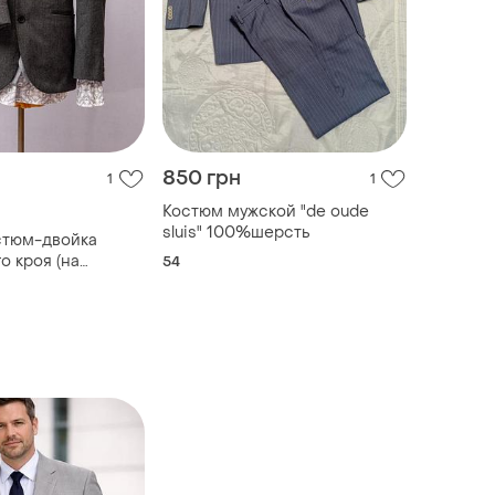
850 грн
1
1
Костюм мужской "de oude
sluis" 100%шерсть
стюм-двойка
о кроя (на
54
ст) ✂️next,
made in china 📍
детали в