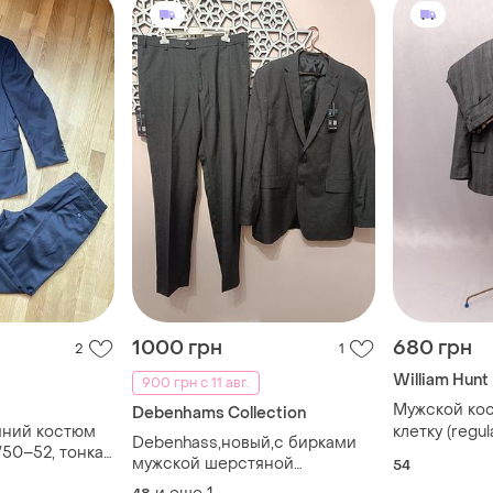
1000 грн
680 грн
2
1
William Hunt
900 грн с 11 авг.
Мужской кос
Debenhams Collection
яний костюм
клетку (regula
Debenhass,новый,с бирками
l/50–52, тонка
william hunt
мужской шерстяной
54
(пиджак), 58r
костюм,верх 56,низ 48