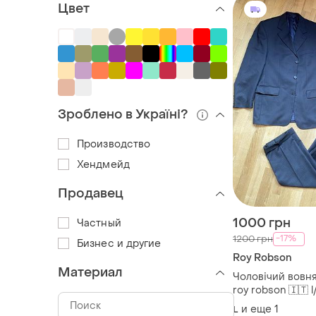
Цвет
Зроблено в Україні?
Производство
Хендмейд
Продавец
1000 грн
Частный
-17%
1200 грн
Бизнес и другие
Roy Robson
Материал
Чоловічий вовн
roy robson 🇮🇹 
шерсть
и еще
1
L