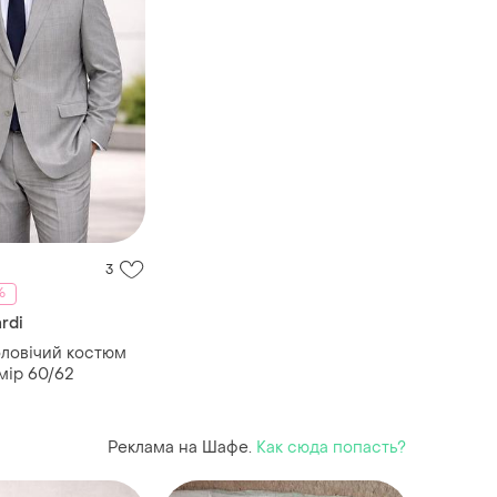
3
%
rdi
ловічий костюм
мір 60/62
Реклама на Шафе.
Как сюда попасть?