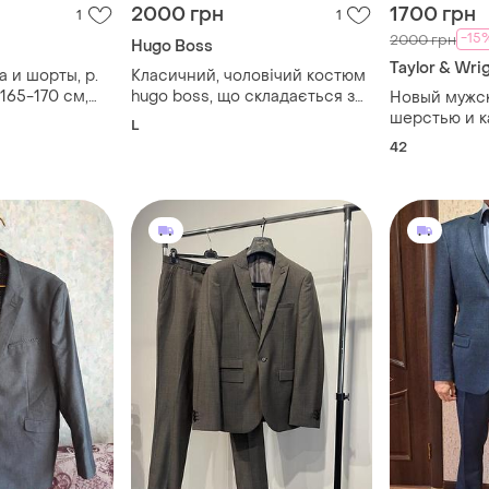
2000 грн
1700 грн
1
1
-15
2000 грн
Hugo Boss
​Taylor & Wri
 и шорты, р.
Класичний, чоловічий костюм
-165-170 см,
hugo boss, що складається з
Новый мужс
ved
піджака та брюк. виготовлений
шерстью и 
L
із суміші вовни та нейлону,
42
має елегантний, чорний колір