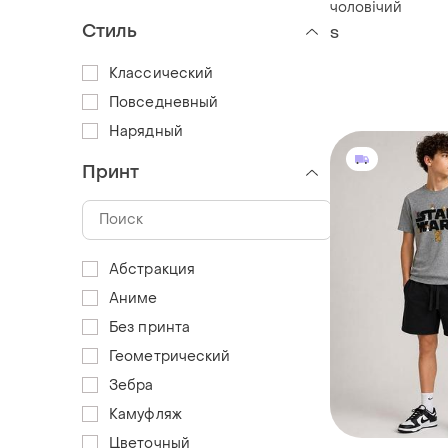
чоловічий
Стиль
S
Классический
Повседневный
Нарядный
Принт
Абстракция
Аниме
Без принта
Геометрический
Зебра
Камуфляж
Цветочный