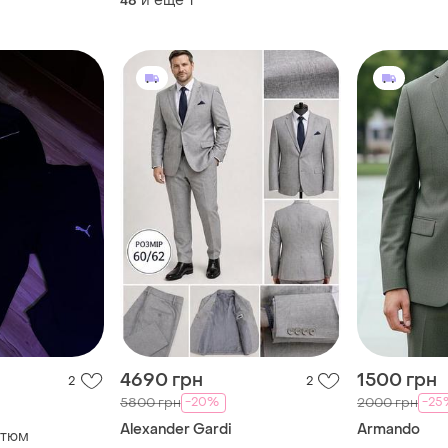
и еще
1
48
(брюки), дет
4690 грн
1500 грн
2
2
-20%
-25
5800 грн
2000 грн
Alexander Gardi
Armando
стюм