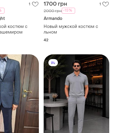
1700 грн
1
1
%
-15%
2000 грн
ght
Armando
кой костюм с
Новый мужской костюм с
кашемиром
льном
42