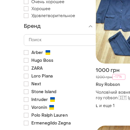
Очень хорошее
Хорошее
Удовлетворительное
Бренд
Arber
Hugo Boss
ZARA
1000 грн
Loro Piana
-17%
1200 грн
Next
Roy Robson
Stone Island
Чоловічий вовн
roy robson 🇮🇹 
Intruder
шерсть
и еще
1
L
Voronin
Polo Ralph Lauren
Ermenegildo Zegna