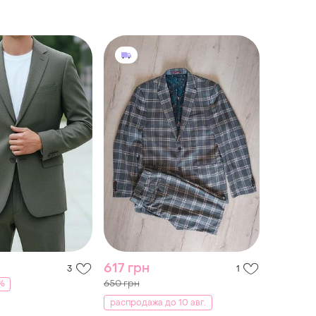
али в описании
617 грн
3
1
650 грн
%
распродажа до 10 авг.