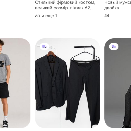
Стильний фірмовий костюм,
Новый мужс
великий розмір. піджак 62,
двойка
штани 60
и еще
1
44
60