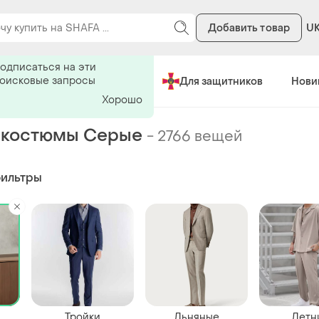
Добавить товар
U
ь на поиск
одписаться на эти
поисковые запросы
Сделано в Украине
Для защитников
Нови
Хорошо
 костюмы Серые
-
2766 вещей
фильтры
Тройки
Льняные
Летн