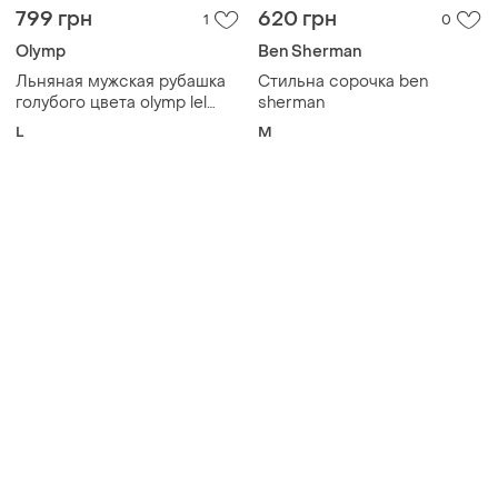
799 грн
620 грн
1
0
Olymp
Ben Sherman
Льняная мужская рубашка
Стильна сорочка ben
голубого цвета olymp lel
sherman
5five р.l
L
M