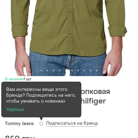
В наличии
1 шт
Вам интересны вещи этого
Рубашка мужская хлопковая
бренда? Подпишитесь на него,
tommy jeans tommy hilfiger
чтобы узнавать о новинках
оливковая хаки l
Хорошо
Подписаться на бренд
Tommy Jeans