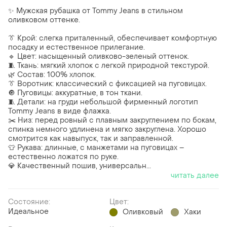
✨ Мужская рубашка от Tommy Jeans в стильном
оливковом оттенке.
👔 Крой: слегка приталенный, обеспечивает комфортную
посадку и естественное прилегание.
🔹 Цвет: насыщенный оливково-зеленый оттенок.
🧵 Ткань: мягкий хлопок с легкой природной текстурой.
🌿 Состав: 100% хлопок.
👔 Воротник: классический с фиксацией на пуговицах.
🔘 Пуговицы: аккуратные, в тон ткани.
🧵 Детали: на груди небольшой фирменный логотип
Tommy Jeans в виде флажка.
✂️ Низ: перед ровный с плавным закруглением по бокам,
спинка немного удлинена и мягко закруглена. Хорошо
смотрится как навыпуск, так и заправленной.
👕 Рукава: длинные, с манжетами на пуговицах –
естественно ложатся по руке.
💎 Качественный пошив, универсальн...
читать далее
Состояние:
Цвет:
Идеальное
Оливковый
Хаки