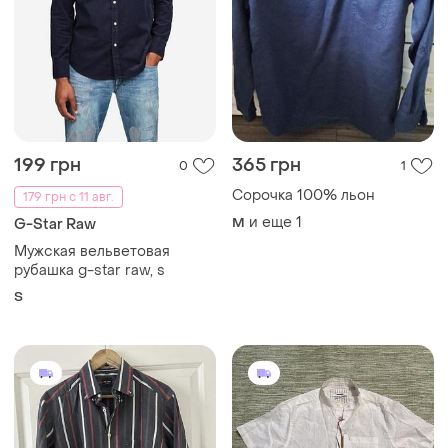
199 грн
365 грн
0
1
Сорочка 100% льон
179 грн с 11 авг.
и еще
1
M
G-Star Raw
Мужская вельветовая
рубашка g-star raw, s
S