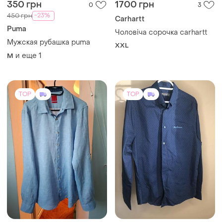
350 грн
1700 грн
0
3
-23%
450 грн
Carhartt
Puma
Чоловіча сорочка carhartt
Мужская рубашка puma
XXL
и еще
1
M
TOP
TOP