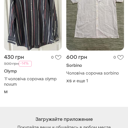
430 грн
600 грн
0
0
-14%
500 грн
Sorbino
Olymp
Чоловіча сорочка sorbino
👔чоловіча сорочка olymp
и еще
1
XS
novum
M
Загружайте приложение
Покупайте вещи и общайтесь в любом месте