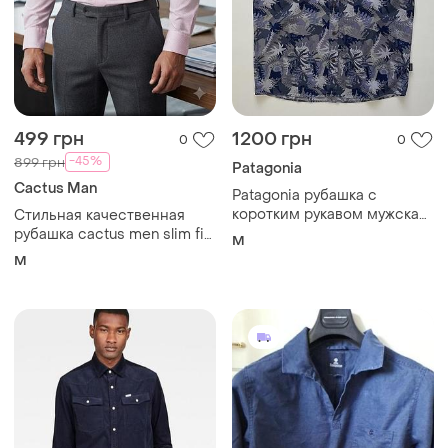
499 грн
1200 грн
0
0
-45%
899 грн
Patagonia
Cactus Man
Patagonia рубашка с
коротким рукавом мужская
Стильная качественная
в абстрактный принт,
рубашка cactus men slim fit
M
размер м
с этикетками
M