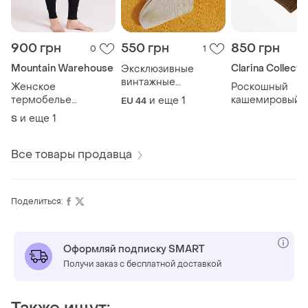
900 грн
550 грн
850 грн
0
1
Mountain Warehouse
Clarina Collecti
Эксклюзивные
винтажные
Женское
Роскошный
итальянские
термобелье
кашемировый 
и еще
1
EU 44
мужские носки club
mountain warehouse
clarina из 100%
и еще
1
S
(италия)
merino термоштаны
натурального
из мериносовой
кашемира
шерсти термо белье
Все товары продавца
термо брюки m
Поделиться:
Оформляй подписку SMART
Получи заказ с бесплатной доставкой