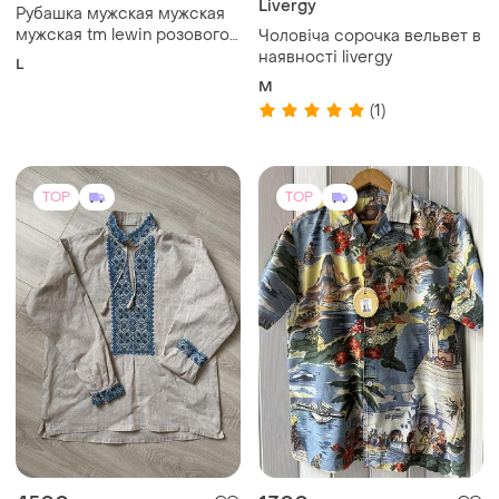
Livergy
Рубашка мужская мужская
мужская tm lewin розового
Чоловіча сорочка вельвет в
цвета хлопок 100% размер
наявності livergy
L
M
(1)
TOP
TOP