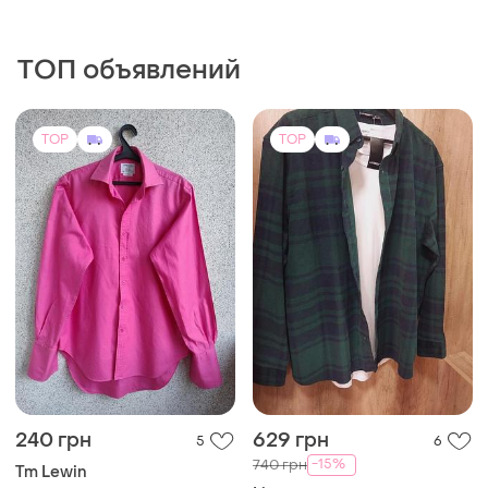
ТОП объявлений
TOP
TOP
240 грн
629 грн
5
6
-15%
740 грн
Tm Lewin