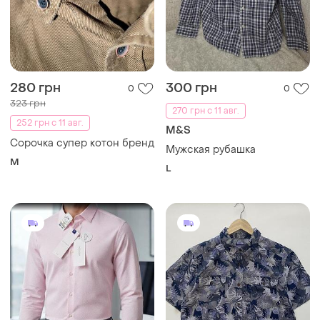
280 грн
300 грн
0
0
323 грн
270 грн с 11 авг.
252 грн с 11 авг.
M&S
Сорочка супер котон бренд
Мужская рубашка
M
L