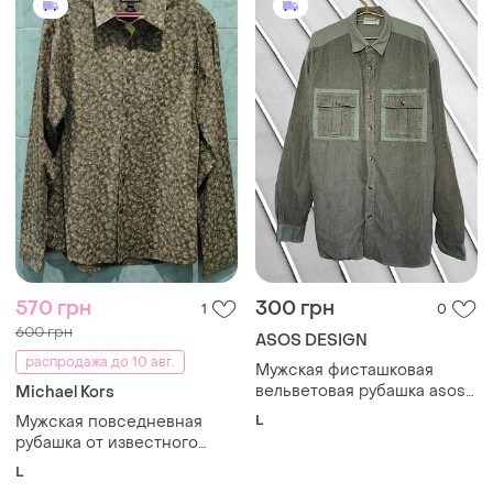
570 грн
300 грн
1
0
600 грн
ASOS DESIGN
распродажа до 10 авг.
Мужская фисташковая
вельветовая рубашка asos l
Michael Kors
xl 50 52 оригинал асос
L
Мужская повседневная
оверсайз рубашка из
рубашка от известного
вельвета с длинным
американского бренда
L
рукавом 50 52 54
michael kors. (l)