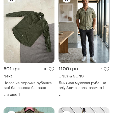
501 грн
1100 грн
10
1
Next
ONLY & SONS
Чоловіча сорочка рубашка
Льняная мужская рубашка
хакі бавовняна бавовна
only &amp; sons, размер l
хлопковая хлопок
(relaxed)
и еще
1
L
L
натуральная мужская