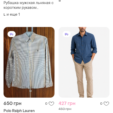
S
Рубашка мужская льняная с
коротким рукавом
разноцветная в полоску
и еще
1
L
blue harbour
650 грн
427 грн
0
0
450 грн
Polo Ralph Lauren