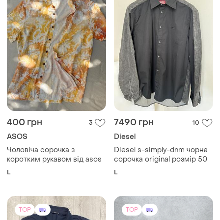
400 грн
7490 грн
3
10
ASOS
Diesel
Чоловіча сорочка з
Diesel s-simply-dnm чорна
коротким рукавом від asos
сорочка original розмір 50
L
L
TOP
TOP