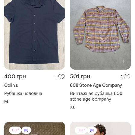
400 грн
501 грн
1
2
Colin's
808 Stone Age Company
Рубашка чоловіча
Винтажная рубашка 808
stone age company
M
XL
TOP
TOP