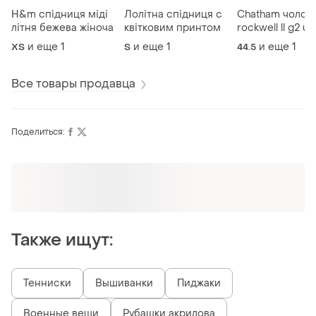
H&m спідниця міді
Лолітна спідниця с
Chatham чолові
літня бежева жіноча
квітковим принтом
rockwell ll g2 u
leather туфлі
и еще
1
и еще
1
и еще
1
ХS
S
44.5
Все товары продавца
Поделиться:
Оформляй подписку SMART
Получи заказ с бесплатной доставкой
Также ищут:
Тенниски
Вышиванки
Пиджаки
Военные вещи
Рубашки акрилова