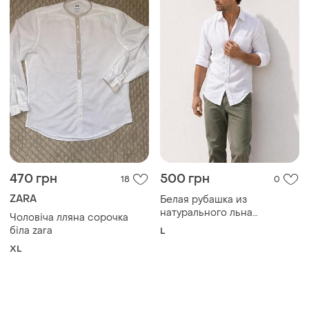
470 грн
500 грн
18
0
ZARA
Белая рубашка из
натурального льна
Чоловіча лляна сорочка
camiceria floriana
біла zara
L
італійського бренду
XL