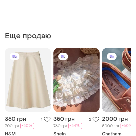
Еще продаю
350 грн
350 грн
2000 грн
1
2
-50%
-54%
-60%
700 грн
760 грн
5000 грн
H&M
Shein
Chatham