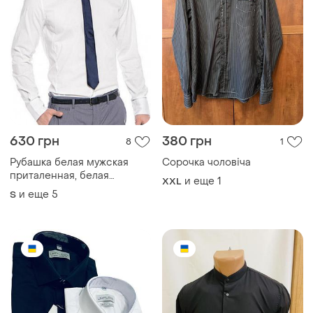
630 грн
380 грн
8
1
Рубашка белая мужская
Сорочка чоловіча
приталенная, белая
и еще
1
XXL
рубашка, однотонная
и еще
5
S
рубашка, рубашка
приталенная белая,
рубашка, мужская рубашка
классика