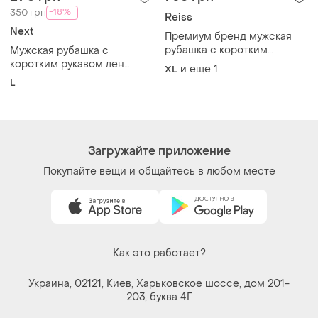
-18%
350 грн
Reiss
Next
Премиум бренд мужская
рубашка с коротким
Мужская рубашка с
рукавом
коротким рукавом лен
и еще
1
XL
хлопок
L
Загружайте приложение
Покупайте вещи и общайтесь в любом месте
Как это работает?
Украина, 02121, Киев, Харьковское шоссе, дом 201-
203, буква 4Г