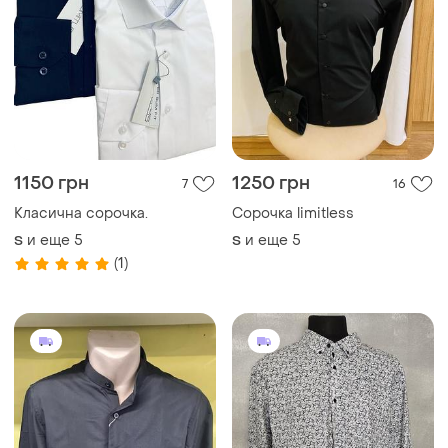
1150 грн
1250 грн
7
16
Класична сорочка.
Сорочка limitless
и еще
5
и еще
5
S
S
(1)