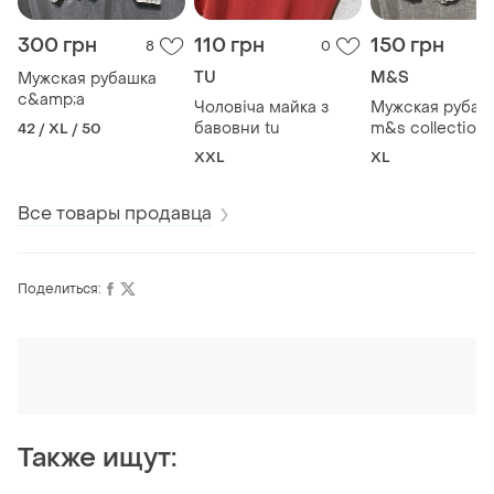
300 грн
110 грн
150 грн
8
0
TU
M&S
Мужская рубашка
c&amp;a
Чоловіча майка з
Мужская рубаш
бавовни tu
m&s collection
42 / XL / 50
XXL
XL
Все товары продавца
Поделиться:
Также ищут: