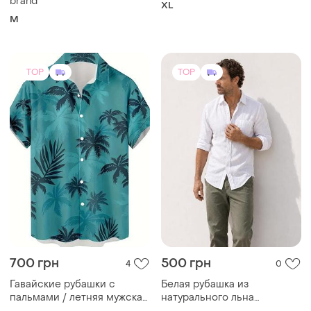
brand
XL
M
TOP
TOP
700 грн
500 грн
4
0
Гавайские рубашки с
Белая рубашка из
пальмами / летняя мужская
натурального льна
рубашка hawaiian style
camiceria floriana