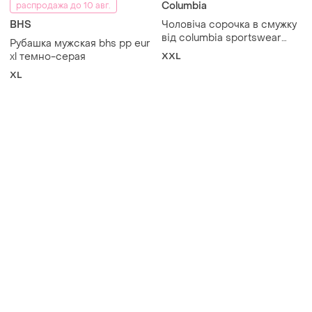
Columbia
распродажа до 10 авг.
BHS
Чоловіча сорочка в смужку
від columbia sportswear
Рубашка мужская bhs pp eur
company
xl темно-серая
XXL
XL