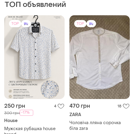
ТОП объявлений
TOP
TOP
250 грн
470 грн
4
18
-17%
300 грн
ZARA
House
Чоловіча лляна сорочка
біла zara
Мужская рубашка house