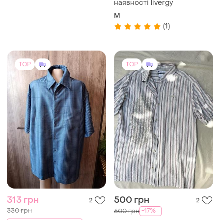
наявності livergy
M
(1)
TOP
TOP
313 грн
500 грн
2
2
330 грн
-17%
600 грн