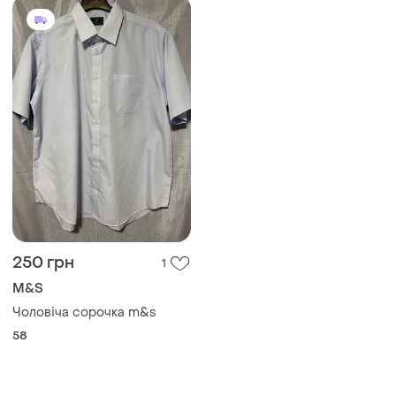
250 грн
1
M&S
Чоловіча сорочка m&s
58