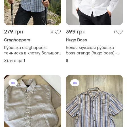
279 грн
399 грн
0
1
Craghoppers
Hugo Boss
Рубашка craghoppers
Белая мужская рубашка
тенниска в клетку большого
boss orange (hugo boss) -
размера
размер s
и еще
1
S
XL