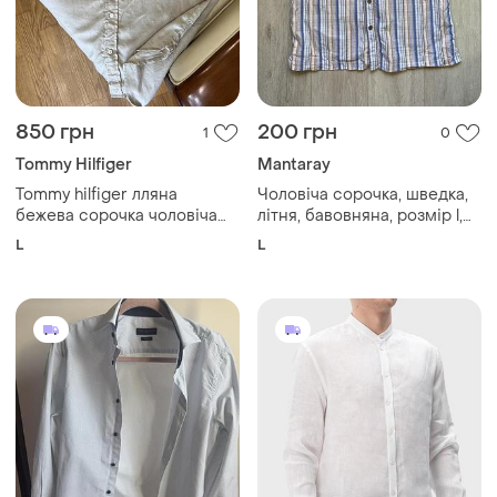
850 грн
200 грн
1
0
Tommy Hilfiger
Mantaray
Tommy hilfiger лляна
Чоловіча сорочка, шведка,
бежева сорочка чоловіча
літня, бавовняна, розмір l,
короткий рукав в розмірі l
розпродаж
L
L
вільного крою стан нова
без бірки