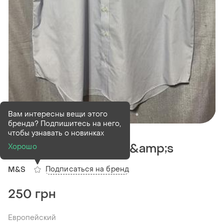
Вам интересны вещи этого
бренда? Подпишитесь на него,
В наличии
1 шт
чтобы узнавать о новинках
Мужская рубашка m&amp;s
Хорошо
Подписаться на бренд
M&S
250 грн
Европейский