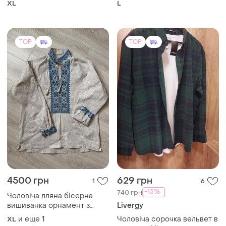
XL
L
італійського бренду
TOP
TOP
4500 грн
629 грн
1
6
-15%
740 грн
Чоловіча лляна бісерна
вишиванка орнамент з
Livergy
блакитного бісеру
и еще
1
Чоловіча сорочка вельвет в
XL