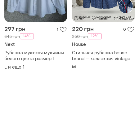
Next
House
Рубашка мужская мужчины
Стильная рубашка house
белого цвета размер l
brand — коллекция vintage
и еще
1
M
L