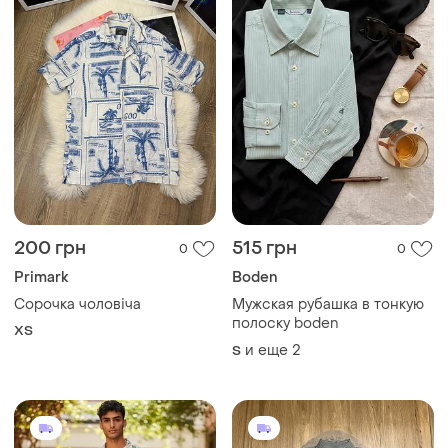
200 грн
515 грн
0
0
Primark
Boden
Сорочка чоловіча
Мужская рубашка в тонкую
полоску boden
XS
и еще
2
S