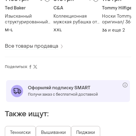
Ted Baker
C&A
Tommy Hilfiger
Изысканный
Коллекционная
Носки Tommy hil
структурированный
мужская рубашка от
оригинал/ 36-3
мужской пиджак ted
c&amp;a (коллекция
M-L
XXL
и еще
2
36
baker london, темно-
canda), р. 52 (xxl)
синий с серым, р.
46-48
Все товары продавца
Поделиться:
Оформляй подписку SMART
Получи заказ с бесплатной доставкой
Также ищут:
Тенниски
Вышиванки
Пиджаки