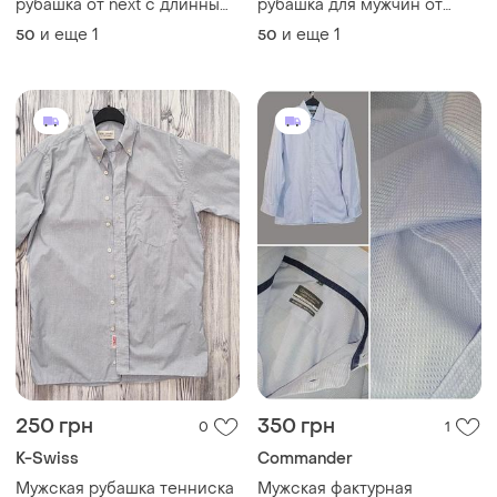
250 грн
350 грн
0
1
K-Swiss
Commander
Мужская рубашка тенниска
Мужская фактурная
в мелкую голубую клетку
рубашка commander non
короткий рукав р.52 swiss
iron (р. 41 / l/ 50-52) modern
и еще
1
и еще
1
50
50
fit бело-голубая