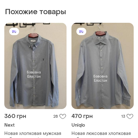
360 грн
470 грн
28
13
Next
Uniqlo
Новая хлопковая мужская
Новая люксовая хлопковая
рубашка от next с длинным
рубашка для мужчин от
рукавом, р. 50-52
uniqlo с эластаном, р. 50-52
и еще
1
и еще
1
50
50