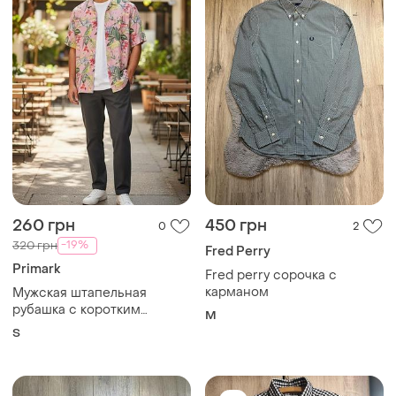
260 грн
450 грн
0
2
-19%
320 грн
Fred Perry
Primark
Fred perry сорочка с
карманом
Мужская штапельная
рубашка с коротким
M
рукавом
S