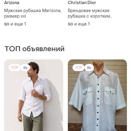
ТОП объявлений
TOP
TOP
500 грн
990 грн
0
12
-37%
1550 грн
Белая рубашка из
натурального льна
Henry Morell