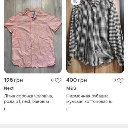
195 грн
400 грн
0
0
Next
M&S
Літня сорочка чоловіча,
Фирменная рубашка
розмір l, next, бавовна
мужская коттоновая в
клетку с длинным рукавом
L
L
размер l
Загружайте приложение
Покупайте вещи и общайтесь в любом месте