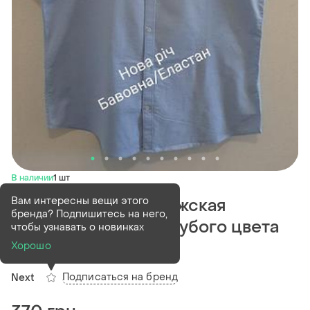
В наличии
1 шт
Вам интересны вещи этого
Новая хлопковая мужская
бренда? Подпишитесь на него,
рубашка светло-голубого цвета
чтобы узнавать о новинках
next, р. 50-52
Хорошо
Подписаться на бренд
Next