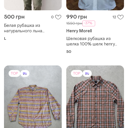
camiceria floriana
L
Шелковая рубашка из
італійського бренду
шелка 100% шелк henry
morell ☕ наш 50-52рр
50
TOP
TOP
501 грн
599 грн
2
1
808 Stone Age Company
Bogner