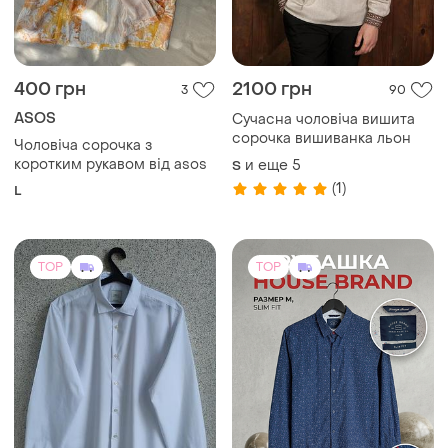
сорочка вишиванка льон
Чоловіча сорочка з
коротким рукавом від asos
и еще
5
S
(1)
L
TOP
TOP
297 грн
220 грн
1
0
-14%
-12%
345 грн
250 грн