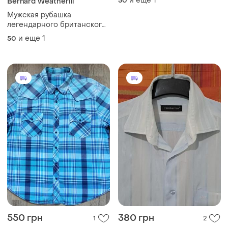
рукавами.
550 грн
380 грн
1
2
Arizona
Christian Dior
Мужская рубашка Marizona,
Брендовая мужская
размер xxl
рубашка с коротким
рукавом.
и еще
1
и еще
1
50
50