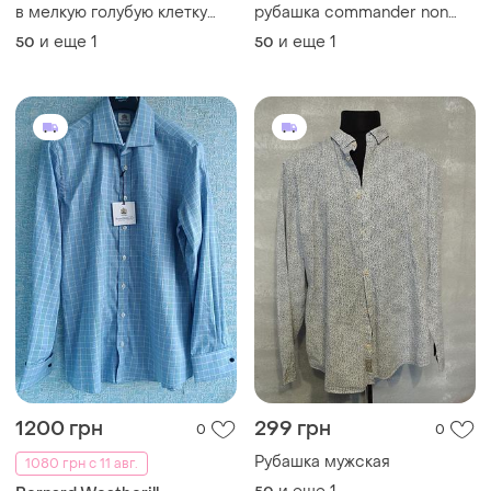
1200 грн
299 грн
0
0
Рубашка мужская
1080 грн с 11 авг.
и еще
1
50
Bernard Weatherill
Мужская рубашка
легендарного британского
бренда bernard weatherill в
и еще
1
50
клетку светло-голубого
цвета с длинными