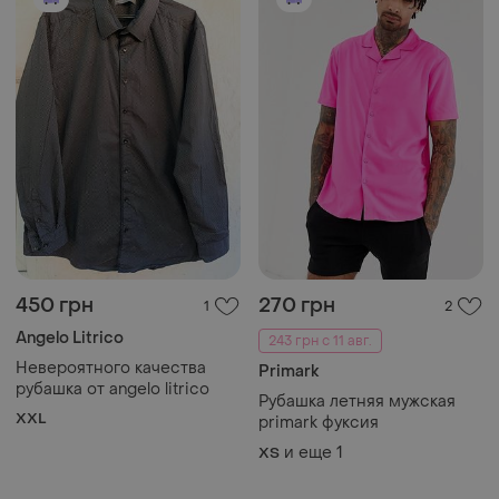
450 грн
270 грн
1
2
Angelo Litrico
243 грн с 11 авг.
Невероятного качества
Primark
рубашка от angelo litrico
Рубашка летняя мужская
XXL
primark фуксия
и еще
1
XS