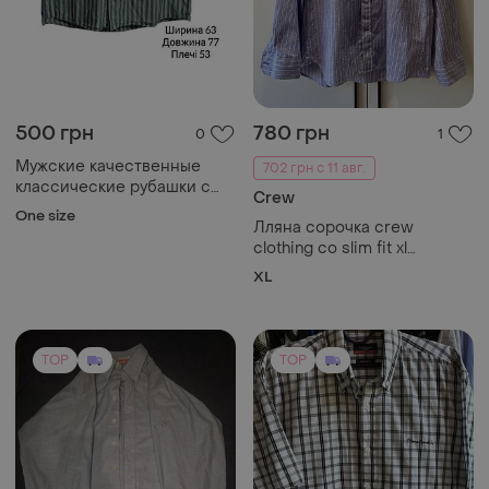
500 грн
780 грн
0
1
Мужские качественные
702 грн с 11 авг.
классические рубашки с
Crew
коротким рукавом 9292
One size
Лляна сорочка crew
clothing co slim fit xl
бавовна льон
XL
TOP
TOP