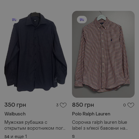
350 грн
850 грн
3
0
Walbusch
Polo Ralph Lauren
Мужская рубашка с
Сорочка ralph lauren blue
открытым воротником пог
label з м'якої бавовни на
65см/р. 54-56 (comfort fit),
ґудзиках, помаранчево-
и еще
1
S
54
walbusch графитовая
синя картата