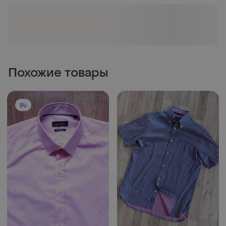
Похожие товары
650 грн
90 грн
2
0
M&S
Рубашка розовая guide
london розовая размер m, s
Сорочка, 100% котон
и еще
1
S
S