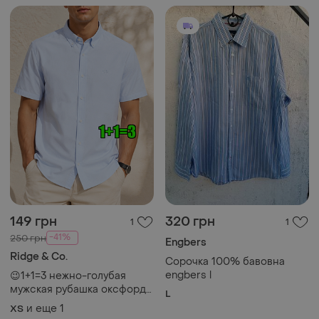
149 грн
320 грн
1
1
-41%
250 грн
Engbers
Ridge & Co.
Сорочка 100% бавовна
engbers l
😉1+1=3 нежно-голубая
мужская рубашка оксфорд
L
ridge&amp;co, размер 42 -
и еще
1
XS
44