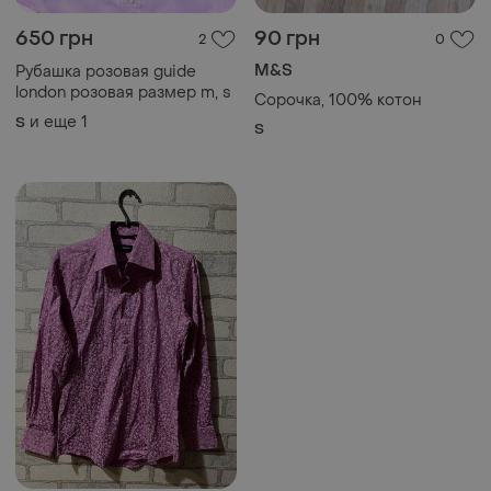
50 грн
0
-34%
75 грн
Мужская рубашка идеал
и еще
1
XS