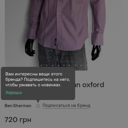
В наличии
1 шт
Вам интересны вещи этого
бренда? Подпишитесь на него,
Сорочка ben sherman oxford
чтобы узнавать о новинках
men`s shirt
Хорошо
Подписаться на бренд
Ben Sherman
720 грн