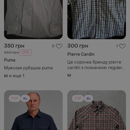
350 грн
300 грн
0
1
-23%
450 грн
Pierre Cardin
Puma
Це сорочка бренду pierre
cardin з позначкою regular
Мужская рубашка puma
fit,розмір м
M
и еще
1
M
TOP
TOP