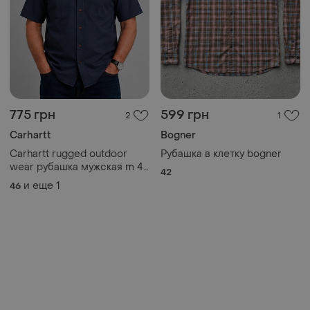
775 грн
599 грн
2
1
Carhartt
Bogner
Carhartt rugged outdoor
Рубашка в клетку bogner
wear рубашка мужская m 46
42
темно-синяя workwear
и еще
1
46
оригинал ausa