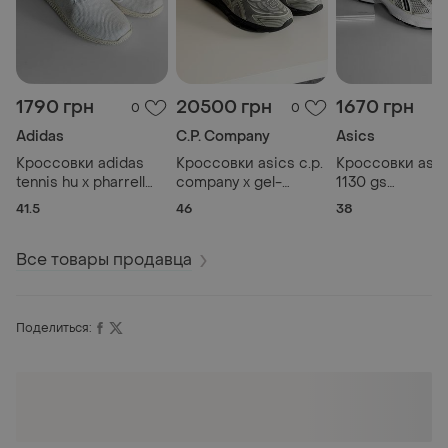
1790 грн
20500 грн
1670 грн
0
0
Adidas
C.P. Company
Asics
Кроссовки adidas
Кроссовки asics c.p.
Кроссовки asic
tennis hu x pharrell
company x gel-
1130 gs
williams cq2168
quantum 360 8 grey
white/metallic
41.5
46
38
1203a507-020
1204a163
Все товары продавца
Поделиться: