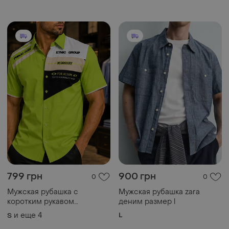
799 грн
900 грн
0
0
Мужская рубашка с
Мужская рубашка zara
коротким рукавом
деним размер l
хлопковая салатовая с
и еще
4
L
S
принтом на спине s m l xl
xxl
Загружайте приложение
Покупайте вещи и общайтесь в любом месте