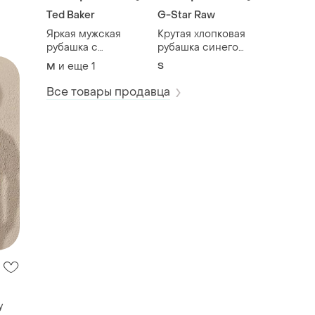
Ted Baker
G-Star Raw
Яркая мужская
Крутая хлопковая
рубашка с
рубашка синего
короткими
цвета в клетку g -
и еще
1
S
M
рукавами в принт
star raw correct
пейсли ted baker
made in bangladesh
Все товары продавца
made in portugal
y