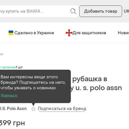
Добавить товар
U
Сделано в Украине
Для защитников
Нови
ки
В наличии
1 шт
Вам интересны вещи этого
Шикарная хлопковая рубашка в
бренда? Подпишитесь на него,
разноцветную клетку u. s. polo assn
чтобы узнавать о новинках
made in bangladesh
Хорошо
Подписаться на бренд
U.S. Polo Assn
399 грн