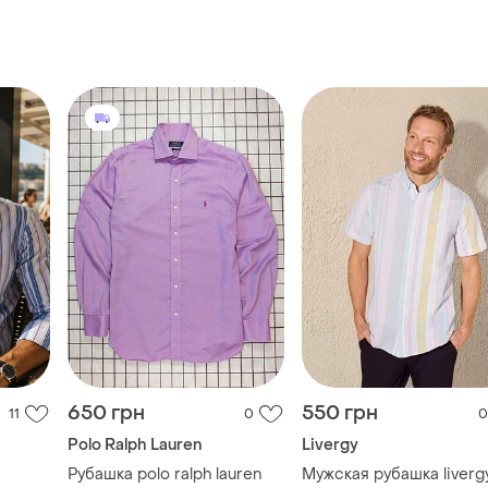
650 грн
550 грн
11
0
0
Polo Ralph Lauren
Livergy
Рубашка polo ralph lauren
Мужская рубашка liverg
у polo
u.s.grand polo
и еще
1
M
it made
и еще
2
M