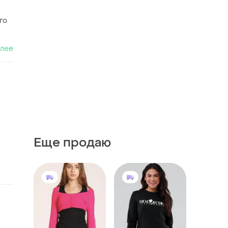
го
алее
Еще продаю