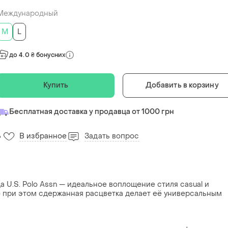
Международный
M
L
до 4.0 ₴ бонусних
Купить
Добавить в корзину
Бесплатная доставка у продавца от 1000 грн
В избранное
Задать вопрос
6
 U.S. Polo Assn — идеальное воплощение стиля casual и
о при этом сдержанная расцветка делает её универсальным