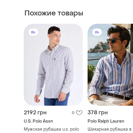
2192 грн
378 грн
0
U.S. Polo Assn
Polo Ralph Lauren
Мужская рубашка u.s. polo
Шикарная рубашка в
assn
разноцветную полоск
ralph lauren custom f
и еще
2
и еще
1
S
M
in hong kong