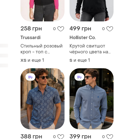
258 грн
499 грн
0
0
Trussardi
Hollister Co.
Стильный розовый
Крутой свитшот
кроп - топ с
чёрного цвета на
длинным рукавом /
флисе с ярким
и еще
1
и еще
1
ХS
S
бoлерo trussardi, 💯
принтом на груди
оригинал
hollister made in
vietnam
388 грн
399 грн
0
0