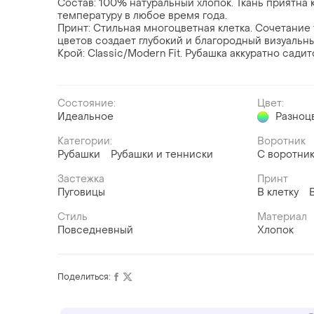
Состав: 100% натуральный хлопок. Ткань приятна 
температуру в любое время года.
Принт: Стильная многоцветная клетка. Сочетание 
цветов создает глубокий и благородный визуальн
Крой: Classic/Modern Fit. Рубашка аккуратно садитс
Состояние:
Цвет:
Идеальное
Разноц
Категории:
Воротник
Рубашки
Рубашки и тенниски
С воротни
Застежка
Принт
Пуговицы
В клетку
Стиль
Материал
Повседневный
Хлопок
Поделиться: