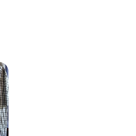
re
lar