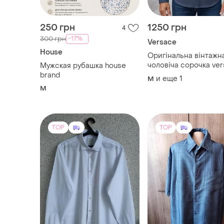
made in italy.
M
TOP
TOP
297 грн
313 грн
2
330 грн
-14%
345 грн
Next
распродажа до 10 авг.
Рубашка мужская мужчины
BHS