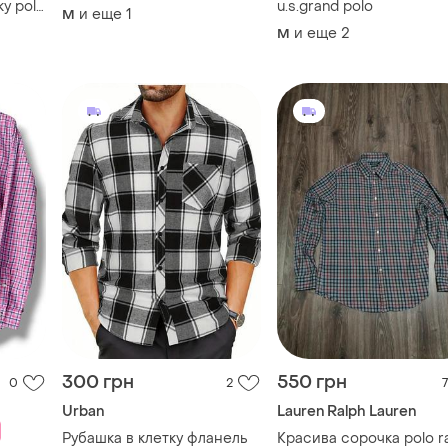
300 грн
550 грн
0
2
7
Urban
Lauren Ralph Lauren
Рубашка в клетку фланель
Красива сорочка polo r
lauren
и еще
1
M
и еще
1
ягкая
M
озовая