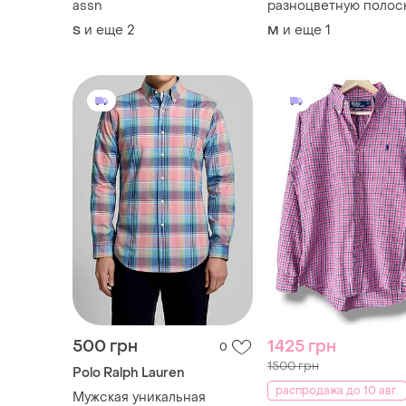
500 грн
1425 грн
0
1500 грн
Polo Ralph Lauren
распродажа до 10 авг.
Мужская уникальная
рубашка рубашка polo ralph
Polo Ralph Lauren
lauren оригинал
и еще
1
M
Polo ralph lauren m м
хлопковая рубашка р
в клетку
и еще
1
M