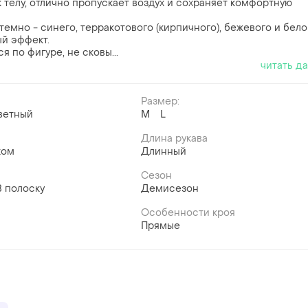
к телу, отлично пропускает воздух и сохраняет комфортную
темно - синего, терракотового (кирпичного), бежевого и бело
ый эффект.
я по фигуре, не сковы...
читать д
Размер:
ветный
M
L
Длина рукава
ком
Длинный
Сезон
В полоску
Демисезон
Особенности кроя
Прямые