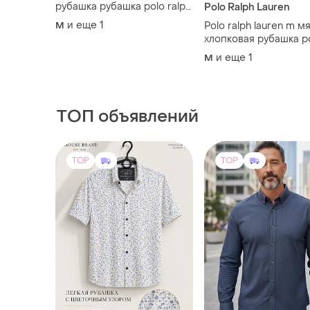
ТОП объявлений
TOP
TOP
250 грн
1250 грн
4
-17%
300 грн
Versace
House
Оригінальна вінтажн
чоловіча сорочка ver
Мужская рубашка house
versace, виробництв
brand
и еще
1
M