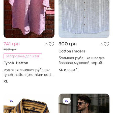
741 грн
300 грн
3
3
780 грн
Cotton Traders
распродажа до 10 авг.
Большая рубашка шведка
базовая мужской серый
Fynch-Hatton
хлопок 100% короткий
и еще
1
​мужская льняная рубашка
XL
рукав
fynch-hatton (premium soft
linen)
XL