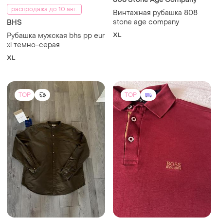
распродажа до 10 авг.
Винтажная рубашка 808
stone age company
BHS
XL
Рубашка мужская bhs pp eur
xl темно-серая
XL
TOP
TOP