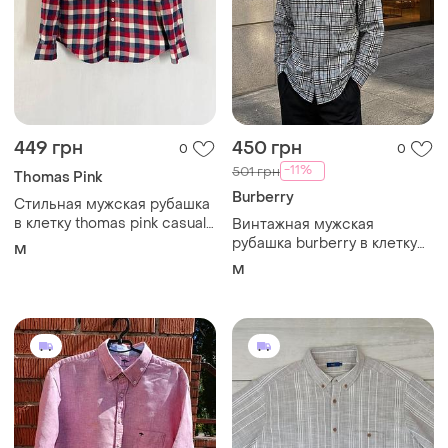
449 грн
450 грн
0
0
-11%
501 грн
Thomas Pink
Burberry
Стильная мужская рубашка
в клетку thomas pink casual
Винтажная мужская
(размер m)
рубашка burberry в клетку
M
классическая тенниска
M
бербери футболка чоловіча
сорочка ретро
коллекционная vintage boss
retro lacoste