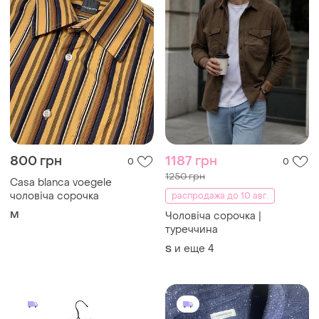
800 грн
1187 грн
0
0
1250 грн
Casa blanca voegele
чоловіча сорочка
распродажа до 10 авг.
M
Чоловіча сорочка |
туреччина
и еще
4
S