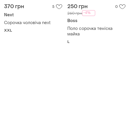
370 грн
250 грн
5
0
-4%
260 грн
Next
Boss
Сорочка чоловіча next
Поло сорочка теніска
XXL
майка
L