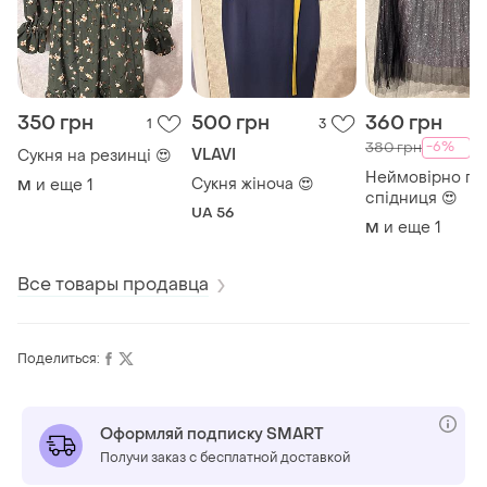
350 грн
500 грн
360 грн
1
3
-6%
380 грн
VLAVI
Сукня на резинці 😍
Неймовірно га
Сукня жіноча 😍
и еще
1
M
спідниця 😍
UA 56
и еще
1
M
Все товары продавца
Поделиться:
Оформляй подписку SMART
Получи заказ с бесплатной доставкой