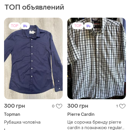
ТОП объявлений
TOP
TOP
300 грн
300 грн
0
1
Topman
Pierre Cardin
Рубашка чоловіча
Це сорочка бренду pierre
cardin з позначкою regular
L