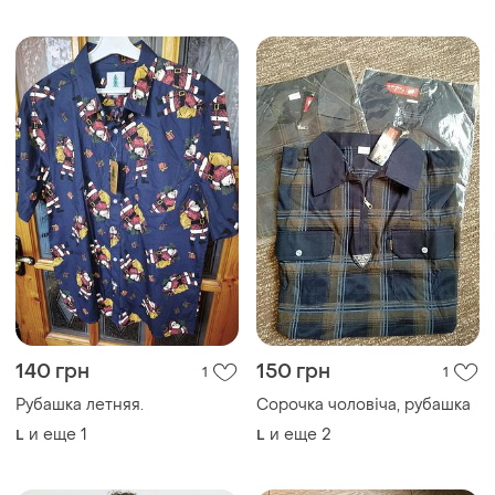
140 грн
150 грн
1
1
Рубашка летняя.
Сорочка чоловіча, рубашка
и еще
1
и еще
2
L
L