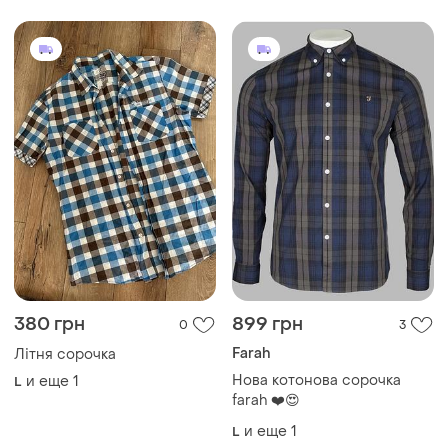
380 грн
899 грн
0
3
Farah
Літня сорочка
Нова котонова сорочка
и еще
1
L
farah ❤️😍
и еще
1
L