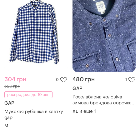
304 грн
480 грн
0
1
320 грн
GAP
распродажа до 10 авг.
Розслаблена чоловіча
зимова брендова сорочка
GAP
gap великого розміру
и еще
1
Мужская рубашка в клетку
XL
gap
M