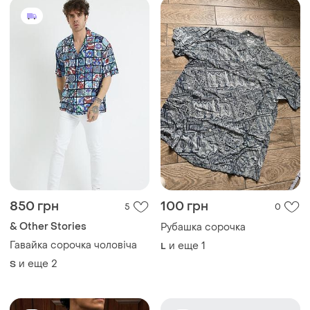
850 грн
100 грн
5
0
& Other Stories
Рубашка сорочка
Гавайка сорочка чоловіча
и еще
1
L
и еще
2
S