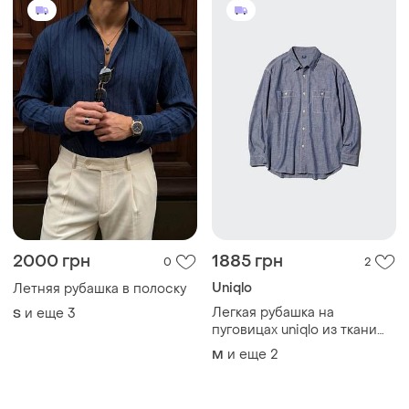
2000 грн
1885 грн
0
2
Uniqlo
Летняя рубашка в полоску
Легкая рубашка на
и еще
3
S
пуговицах uniqlo из ткани
шамбре
и еще
2
M