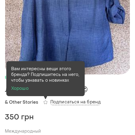
Вам интересны вещи этого
бренда? Подпишитесь на него,
В наличии
1 шт
чтобы узнавать о новинках
Легка літня сорочка 😍
Хорошо
Подписаться на бренд
& Other Stories
350 грн
Международный