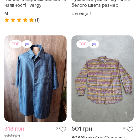
наявності livergy
белого цвета размер l
M
и еще
1
L
(1)
TOP
TOP
313 грн
501 грн
2
2
330 грн
808 Stone Age Company