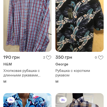
295 грн
285 грн
4
0
300 грн
Рубашка мужская рубашка
распродажа до 10 авг.
и еще
1
M
Мужская рубашка с
коротким рукавом
и еще
2
S