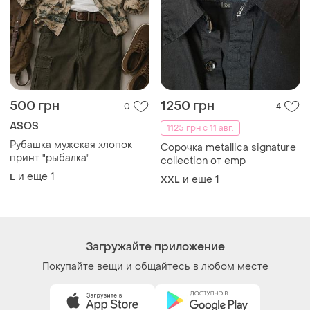
Как это работает?
Украина, 02121, Киев, Харьковское шоссе, дом 201-
203, буква 4Г
Политика конфиденциальности
Договор-оферта
Контакты
Мы в соцсетях
Вещи по щелчку сердца. Все права защищены
© 2026
Shafa.ua