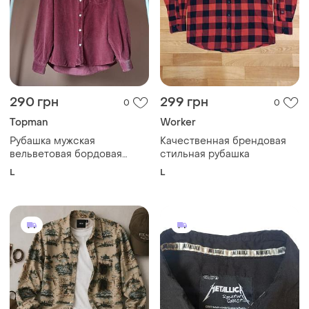
500 грн
1250 грн
0
4
ASOS
1125 грн с 11 авг.
Рубашка мужская хлопок
Сорочка metallica signature
принт "рыбалка"
collection от emp
и еще
1
L
и еще
1
XXL
Загружайте приложение
Покупайте вещи и общайтесь в любом месте