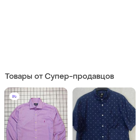
650 грн
170 грн
0
0
Polo Ralph Lauren
H&M
Рубашка polo ralph lauren
Рубашка коттоновая
h&amp;m роз. 46
и еще
1
M
46