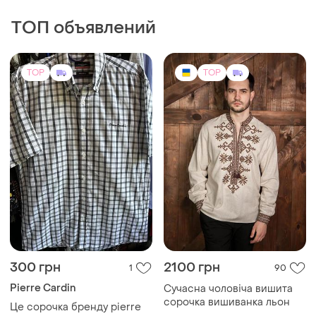
TOP
TOP
350 грн
629 грн
0
6
-23%
-15%
450 грн
740 грн
Puma
Livergy
Мужская рубашка puma
Чоловіча сорочка вельвет в
наявності livergy
и еще
1
M