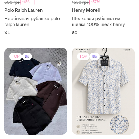
House
Льняная рубашка polo ralph
lauren
Мужская рубашка house
brand
и еще
4
S
M