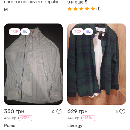
M
(1)
TOP
TOP
480 грн
990 грн
4
12
-4%
-37%
500 грн
1550 грн
Polo Ralph Lauren
Henry Morell