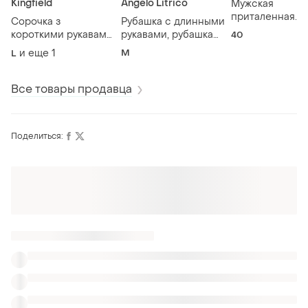
Kingfield
Angelo Litrico
Мужская
приталенная
Сорочка з
Рубашка с длинными
рубашка max ca
короткими рукавами,
рукавами, рубашка
40
slim line в ярку
рубашка kingfield /5
angelo litrico/5
и еще
1
M
L
полоску /5
Все товары продавца
Поделиться:
Также ищут:
Тенниски
Вышиванки
Пиджаки
Одежда