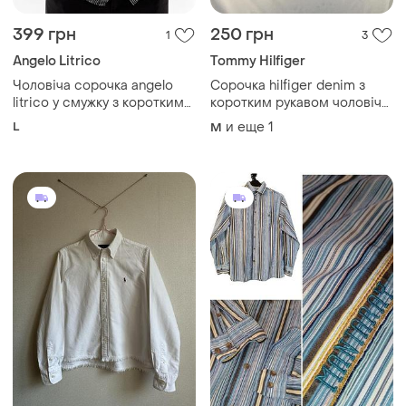
399 грн
250 грн
1
3
Angelo Litrico
Tommy Hilfiger
Чоловіча сорочка angelo
Сорочка hilfiger denim з
litrico у смужку з коротким
коротким рукавом чоловіча
рукавом | розмір l
l-ка шведка
L
и еще
1
M