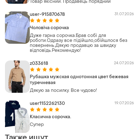
Товар якісний. Продавець порядний
user-915870678
31.07.2026
Чоловіча сорочка
Дуже гарна сорочка.Брав собі для
роботи.Одразу все підійшло,обійшлося без
повернень.Дякую продавцю за швидку
відповідь.Рекомендую!
z033618
24.07.2026
Рубашка мужская однотонная цвет бежевая
туречневая
Дякую за посилку. Все чудово!
user1152262130
19.07.2026
Класична сорочка.
Супер
Также ищут