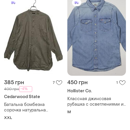
385 грн
450 грн
7
1
-4%
400 грн
Hollister Co.
Cedarwood State
Классная джинсовая
рубашка с осветлениями и
Батальна бомбезна
на заклепках / кнопках от
сорочка натуральна
M
hollister
тканина xxl cedarwood
XXL