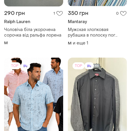
290 грн
350 грн
1
0
Ralph Lauren
Mantaray
Чоловіча біла укорочена
Мужская хлопковая
сорочка від ральфа лорена
рубашка в полоску пог
56см/ р. м-l (48-50 )
M
и еще
1
M
mantaray regular fit голубая
белая
TOP
TOP