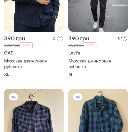
390 грн
390 грн
0
3
-22%
-22%
500 грн
500 грн
GAP
Levi's
Мужская джинсовая
Мужская джинсовая
рубашка
рубашка
XL
M