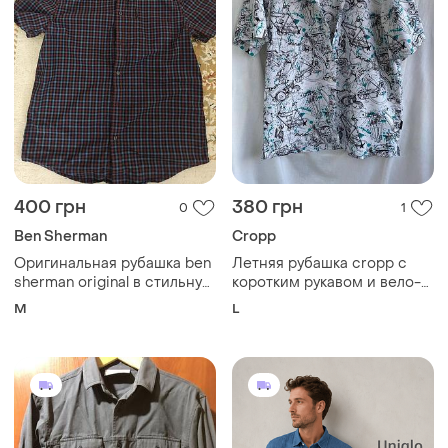
400 грн
380 грн
0
1
Ben Sherman
Cropp
Оригинальная рубашка ben
Летняя рубашка cropp с
sherman original в стильную
коротким рукавом и вело-
клетку.
принтом / гавайка (размер
M
L
l)