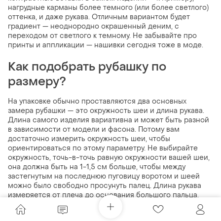
нагрудные карманы более темного (или более светлого)
оттенка, и даже рукава. Отличным вариантом будет
градиент — неоднородно окрашенный деним, с
переходом от светлого к темному. Не забывайте про
принты и аппликации — нашивки сегодня тоже в моде.
Как подобрать рубашку по
размеру?
На упаковке обычно проставляются два основных
замера рубашки — это окружность шеи и длина рукава.
Длина самого изделия вариативна и может быть разной
в зависимости от модели и фасона. Потому вам
достаточно измерить окружность шеи, чтобы
ориентироваться по этому параметру. Не выбирайте
окружность, точь-в-точь равную окружности вашей шеи,
она должна быть на 1-1,5 см больше, чтобы между
застегнутым на последнюю пуговицу воротом и шеей
можно было свободно просунуть палец. Длина рукава
измеряется от плеча до основания большого пальца,
при этом руку нужно держать не направленную вниз, а
параллельно полу и перпендикулярно телу. В идеале