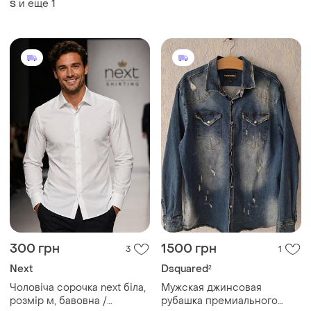
и еще
1
S
300 грн
1500 грн
3
1
Next
Dsquared²
Чоловіча сорочка next біла,
Мужская джинсовая
розмір м, бавовна /
рубашка премиального