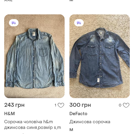
цветочный принт
243 грн
300 грн
1
0
H&M
DeFacto
Сорочка чоловіча h&m
Джинсова сорочка
джинсова синя,розмір s,m
M