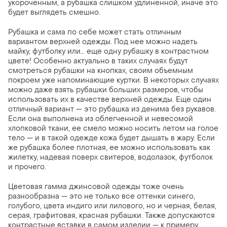
укороченным, а рубашка слишком удлиненной, иначе это
будет выглядеть смешно.
Рубашка и сама по себе может стать отличным
вариантом верхней одежды. Под нее можно надеть
майку, футболку или… еще одну рубашку в контрастном
цвете! Особенно актуально в таких случаях будут
смотреться рубашки на кнопках, своим объемным
покроем уже напоминающие куртки. В некоторых случаях
можно даже взять рубашки больших размеров, чтобы
использовать их в качестве верхней одежды. Еще один
отличный вариант — это рубашка из денима без рукавов.
Если она выполнена из облегченной и невесомой
хлопковой ткани, ее смело можно носить летом на голое
тело — и в такой одежде кожа будет дышать в жару. Если
же рубашка более плотная, ее можно использовать как
жилетку, надевая поверх свитеров, водолазок, футболок
и прочего.
Цветовая гамма джинсовой одежды тоже очень
разнообразна — это не только все оттенки синего,
голубого, цвета индиго или лилового, но и черная, белая,
серая, графитовая, красная рубашки. Также допускаются
контрастные вставки в самом изделии — к примеру,