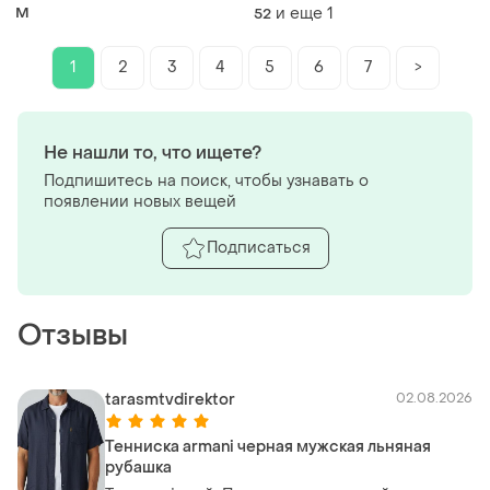
поліестер
итальянского бренда
M
и еще
1
52
dsquared2,
1
2
3
4
5
6
7
>
Не нашли то, что ищете?
Подпишитесь на поиск, чтобы узнавать о
появлении новых вещей
Подписаться
Отзывы
tarasmtvdirektor
02.08.2026
Тенниска armani черная мужская льняная
рубашка