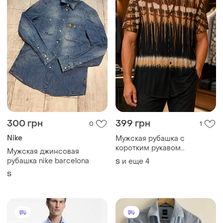
300 грн
399 грн
0
1
Nike
Мужская рубашка с
коротким рукавом
Мужская джинсовая
коричневая тонкая
рубашка nike barcelona
и еще
4
S
свободная черный принт s
S
m l xl xxl