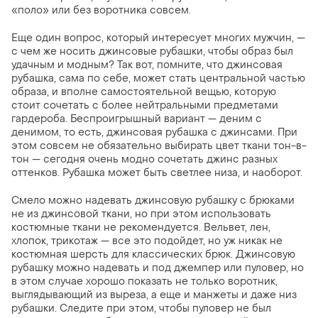
«поло» или без воротника совсем.
Еще один вопрос, который интересует многих мужчин, —
с чем же носить джинсовые рубашки, чтобы образ был
удачным и модным? Так вот, помните, что джинсовая
рубашка, сама по себе, может стать центральной частью
образа, и вполне самостоятельной вещью, которую
стоит сочетать с более нейтральными предметами
гардероба. Беспроигрышный вариант — деним с
денимом, то есть, джинсовая рубашка с джинсами. При
этом совсем не обязательно выбирать цвет ткани тон-в-
тон — сегодня очень модно сочетать джинс разных
оттенков. Рубашка может быть светлее низа, и наоборот.
Смело можно надевать джинсовую рубашку с брюками
не из джинсовой ткани, но при этом использовать
костюмные ткани не рекомендуется. Вельвет, лен,
хлопок, трикотаж — все это подойдет, но уж никак не
костюмная шерсть для классических брюк. Джинсовую
рубашку можно надевать и под джемпер или пуловер, но
в этом случае хорошо показать не только воротник,
выглядывающий из выреза, а еще и манжеты и даже низ
рубашки. Следите при этом, чтобы пуловер не был