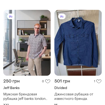
большого размера 3xl
250 грн
501 грн
0
1
Jeff Banks
Divided
Мужская брендовая
Джинсовая рубашка от
рубашка jeff banks london
известного бренда.
(xxl) с коротким рукавом в
XXL
M