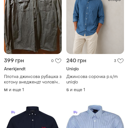
399 грн
240 грн
0
3
Anerkjendt
Uniqlo
Плотна джинсова рубашка з
Джинсова сорочка р.s/m
котону анеджендт чоловіча
uniqlo
в темно-сірому кольорі
и еще
1
и еще
1
M
S
дизайну данія