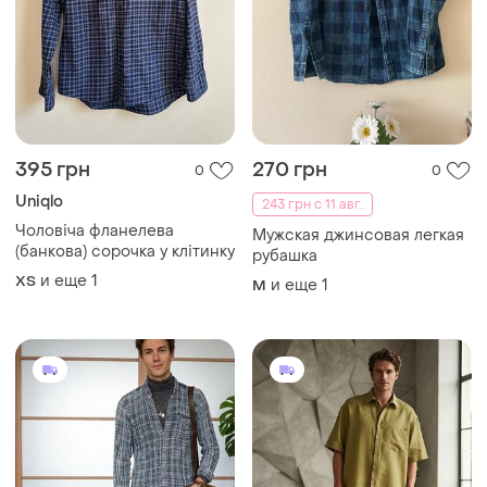
395 грн
270 грн
0
0
Uniqlo
243 грн с 11 авг.
Чоловіча фланелева
Мужская джинсовая легкая
(банкова) сорочка у клітинку
рубашка
и еще
1
XS
и еще
1
M