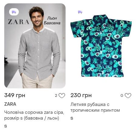
349 грн
230 грн
2
0
ZARA
Летняя рубашка с
тропическим принтом
Чоловіча сорочка zara сіра,
розмір s (бавовна / льон)
S
S