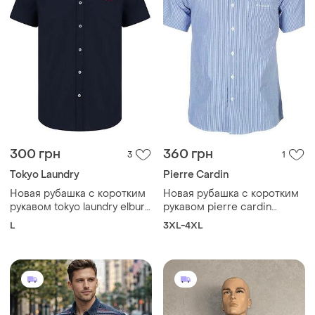
300 грн
360 грн
3
1
Tokyo Laundry
Pierre Cardin
Новая рубашка с коротким
Новая рубашка с коротким
рукавом tokyo laundry elbury,
рукавом pierre cardin
размер l
557134-84, размер 4xl
L
3XL-4XL