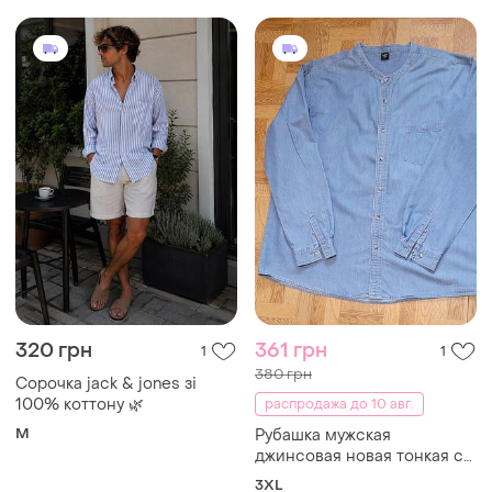
320 грн
361 грн
1
1
380 грн
Сорочка jack & jones зі
100% коттону 🌿
распродажа до 10 авг.
M
Рубашка мужская
джинсовая новая тонкая с
воротником стойка
3XL