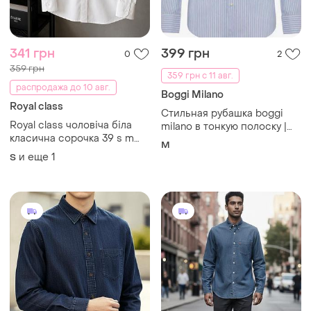
341 грн
399 грн
0
2
359 грн
359 грн с 11 авг.
распродажа до 10 авг.
Boggi Milano
Royal class
Стильная рубашка boggi
Royal class чоловіча біла
milano в тонкую полоску |
класична сорочка 39 s m
размер 40 (м) | итальянский
M
довгий рукав офіс ділова
премиум.
и еще
1
S