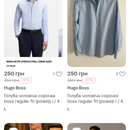
250 грн
250 грн
1
2
-29%
-29%
350 грн
350 грн
Hugo Boss
Hugo Boss
Голуба чоловіча сорочка
Голуба чоловіча сорочка
boss regular fit (розмір l / 41)
boss regular fit (розмір l / 41)
оригінал
оригінал
L
L