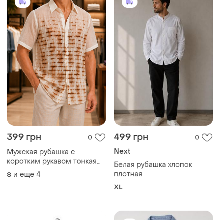
399 грн
499 грн
0
0
Next
Мужская рубашка с
коротким рукавом тонкая
Белая рубашка хлопок
бежевая с коричневым
плотная
и еще
4
S
принтом s m l xl xxl
XL