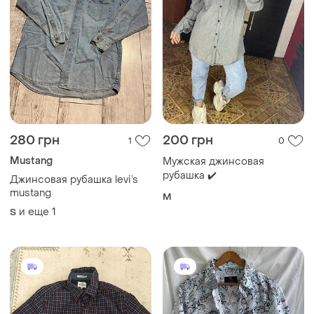
280 грн
200 грн
1
0
Mustang
Мужская джинсовая
рубашка ✔️
Джинсовая рубашка levi’s
mustang
M
и еще
1
S