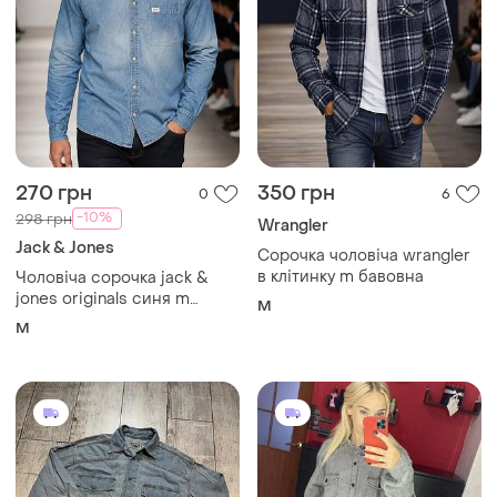
270 грн
350 грн
0
6
-10%
298 грн
Wrangler
Jack & Jones
Сорочка чоловіча wrangler
в клітинку m бавовна
Чоловіча сорочка jack &
jones originals синя m
M
бавовна
M