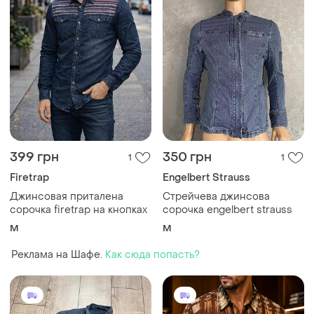
399 грн
350 грн
1
1
Firetrap
Engelbert Strauss
Джинсовая приталена
Стрейчева джинсова
сорочка firetrap на кнопках
сорочка engelbert strauss
M
M
Реклама на Шафе.
Как сюда попасть?