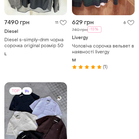
7490 грн
629 грн
11
6
-15%
740 грн
Diesel
Livergy
Diesel s-simply-dnm чорна
сорочка original розмір 50
Чоловіча сорочка вельвет в
наявності livergy
L
M
(1)
TOP