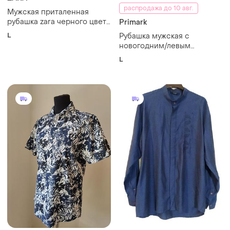
распродажа до 10 авг.
Мужская приталенная
рубашка zara черного цвета
Primark
с длинным рукавом и
L
Рубашка мужская с
классическим отложным
новогодним/левым
воротником.
принтом primark l
L