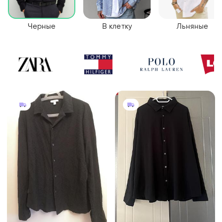
Черные
В клетку
Льняные