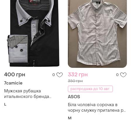
400 грн
332 грн
0
0
350 грн
7camicie
распродажа до 10 авг.
Мужская рубашка
итальянского бренда
ASOS
7camicie.
L
Біла чоловіча сорочка в
чорну смужку приталена рр
м
M