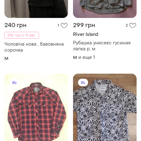
240 грн
299 грн
1
2
River Island
216 грн с 11 авг.
Рубашка унисекс гусиная
Чоловіча нова , бавовняна
лапка р. м
сорочка
и еще
1
M
M