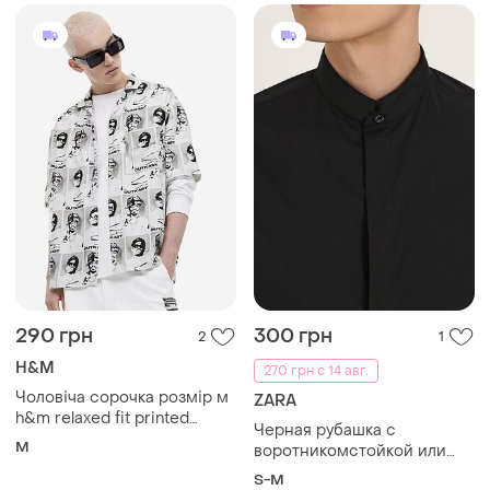
290 грн
300 грн
2
1
H&M
270 грн с 14 авг.
Чоловіча сорочка розмір м
ZARA
h&m relaxed fit printed
Черная рубашка с
resort shirt з візерунком
M
воротникомстойкой или
outkast.
мао zara
S-M