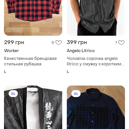
299 грн
399 грн
0
1
Worker
Angelo Litrico
Качественная брендовая
Чоловіча сорочка angelo
стильная рубашка
litrico у смужку з коротким
рукавом | розмір l
L
L