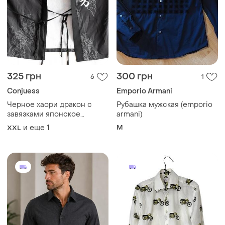
325 грн
300 грн
6
1
Conjuess
Emporio Armani
Черное хаори дракон с
Рубашка мужская (emporio
завязками японское
armani)
кимоно мужское женское
и еще
1
M
XXL
унисекс азиатский
японский китайский стиль
аниме dragon