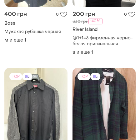
400 грн
200 грн
0
0
-40%
330 грн
Boss
River Island
Мужская рубашка черная
😉1+1=3 фирменная черно-
и еще
1
M
белая оригинальная
мужская рубашка принт
и еще
1
S
river island, размер 44 - 46
TOP
TOP