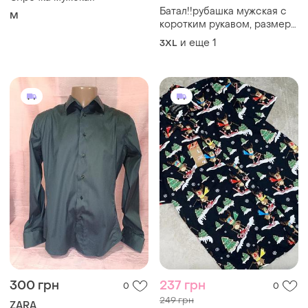
Батал!!рубашка мужская с
M
коротким рукавом, размер
3/4хл.хлопок 💯!
и еще
1
3XL
300 грн
237 грн
0
0
249 грн
ZARA