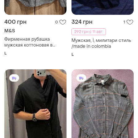
400 грн
324 грн
0
1
M&S
292 грн с 11 авг.
Фирменная рубашка
Мужская, l, милитари стиль
мужская коттоновая в
/made in colombia
клетку с длинным рукавом
L
L
размер l