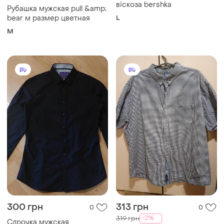
віскоза bershka
Рубашка мужская pull &amp;
bear м размер цветная
L
M
300 грн
313 грн
0
0
-2%
319 грн
Слрочка мужская