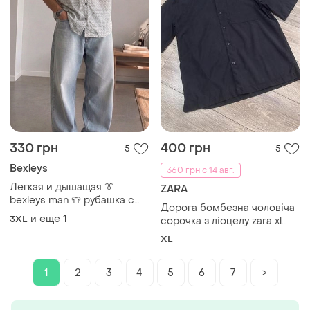
330 грн
400 грн
5
5
Bexleys
360 грн с 14 авг.
Легкая и дышащая 👔
ZARA
bexleys man 👕 рубашка с
Дорога бомбезна чоловіча
коротким рукавом батал
и еще
1
3XL
сорочка з ліоцелу zara xl
3xl-4xl 🌿 летняя мужская
розміру
рубашка с принтом
XL
1
2
3
4
5
6
7
>