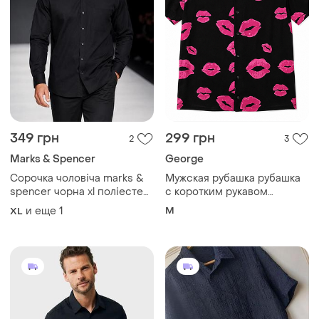
349 грн
299 грн
2
3
Marks & Spencer
George
Сорочка чоловіча marks &
Мужская рубашка рубашка
spencer чорна xl поліестер
с коротким рукавом
/ бавовна
принтом помада губы
и еще
1
M
XL
поцелуи с кубинским
воротником george