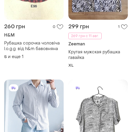
260 грн
299 грн
0
1
H&M
269 грн с 11 авг.
Рубашка сорочка чоловіча
Zeeman
l.o.g.g. від h&m бавовняна
Крутая мужская рубашка
и еще
1
S
гавайка
XL