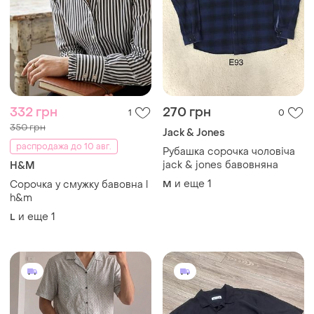
332 грн
270 грн
1
0
350 грн
Jack & Jones
распродажа до 10 авг.
Рубашка сорочка чоловіча
jack & jones бавовняна
H&M
и еще
1
Сорочка у смужку бавовна l
M
h&m
и еще
1
L