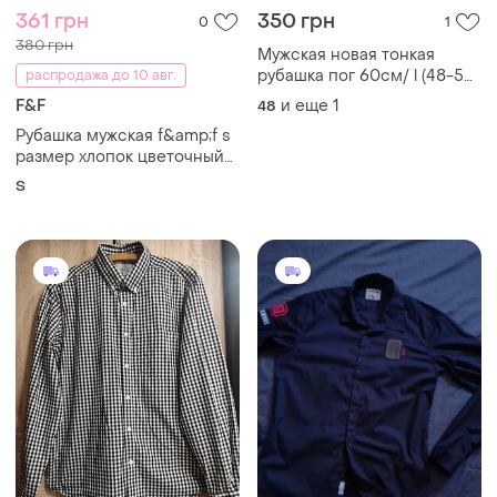
361 грн
350 грн
0
1
380 грн
Мужская новая тонкая
рубашка пог 60см/ l (48-50)
распродажа до 10 авг.
for men синяя с вышивкой
F&F
и еще
1
48
Рубашка мужская f&amp;f s
размер хлопок цветочный
принт
S