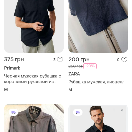
375 грн
200 грн
3
0
-20%
250 грн
Primark
ZARA
Черная мужская рубашка с
короткими рукавами из
Рубашка мужская, лиоцелл
смеси льна
M
M