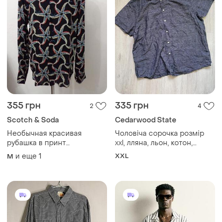
355 грн
335 грн
2
4
Scotch & Soda
Cedarwood State
Необычная красивая
Чоловіча сорочка розмір
рубашка в принт
xxl, лляна, льон, котон,
скандинавы
чорна
и еще
1
XXL
M