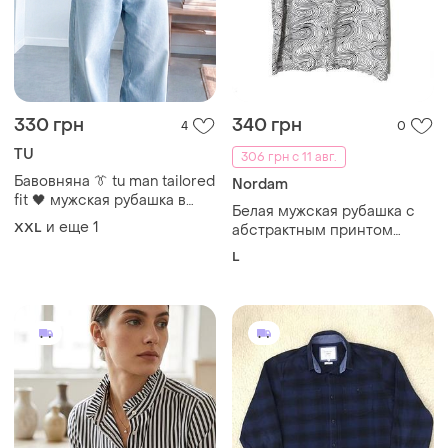
330 грн
340 грн
4
0
TU
306 грн с 11 авг.
Бавовняна 👔 tu man tailored
Nordam
fit 🖤 мужская рубашка в
Белая мужская рубашка с
клетку 📐 большой размер
и еще
1
XXL
абстрактным принтом
xxl 3xl
nordam
L