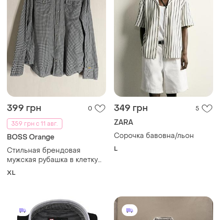
399 грн
349 грн
0
5
ZARA
359 грн с 11 авг.
Сорочка бавовна/льон
BOSS Orange
L
Стильная брендовая
мужская рубашка в клетку
boss orange (размер xl)
XL