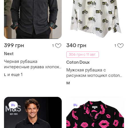
399 грн
340 грн
1
1
Next
306 грн с 11 авг.
Черная рубашка
Coton Doux
интересные рукава хлопок,
Мужская рубашка с
ворот 44
и еще
1
L
рисунком мотоцикл coton
doux
M