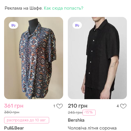
Реклама на Шафе.
Как сюда попасть?
361 грн
210 грн
1
4
380 грн
-15%
245 грн
Bershka
распродажа до 10 авг.
Pull&Bear
Чоловіча літня сорочка