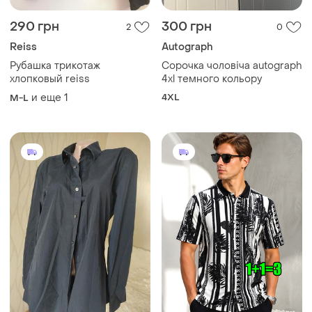
290 грн
300 грн
2
0
Reiss
Autograph
Рубашка трикотаж
Сорочка чоловіча autograph
хлопковый reiss
4xl темного кольору
и еще
1
4XL
M-L