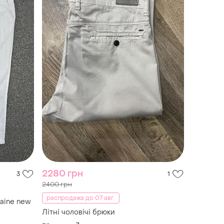
2280 грн
3
1
2400 грн
распродажа до 07 авг.
maine new
Літні чоловічі брюки