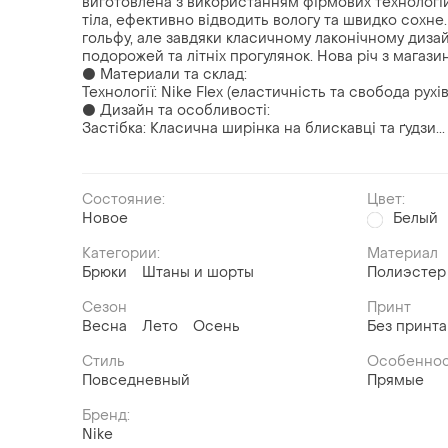
виготовлена з використанням фірмових технологій N
тіла, ефективно відводить вологу та швидко сохне
гольфу, але завдяки класичному лаконічному диза
подорожей та літніх прогулянок. Нова річ з магаз
⚫ Материали та склад:
Технології: Nike Flex (еластичність та свобода рухі
⚫ Дизайн та особливості:
Застібка: Класична ширінка на блискавці та ґудзи...
Состояние:
Цвет:
Новое
Белый
Категории:
Материал
Брюки
Штаны и шорты
Полиэстер
Сезон
Принт
Весна
Лето
Осень
Без принта
Стиль
Особеннос
Повседневный
Прямые
Бренд:
Nike