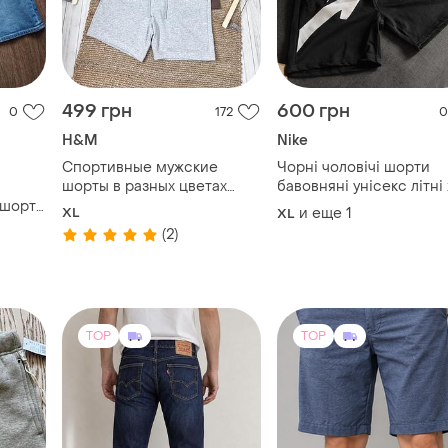
499 грн
600 грн
0
172
0
H&M
Nike
Спортивные мужские
Чорні чоловічі шорти
шорты в разных цветах
бавовняні унісекс літні 
regular fit h&m
2xl
 шорты
XL
и еще
1
XL
 shorts
(2)
%
TOP
TOP