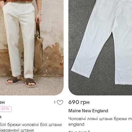
рн
690 грн
1
-25%
Maine New England
a
Чоловічі лляні штани брюки 
england
білі брюки чоловічі білі штани
 бавовняні штани