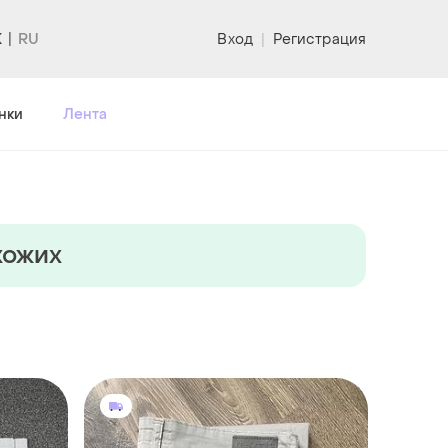
K
Вход
|
Регистрация
нки
Лента
хожих