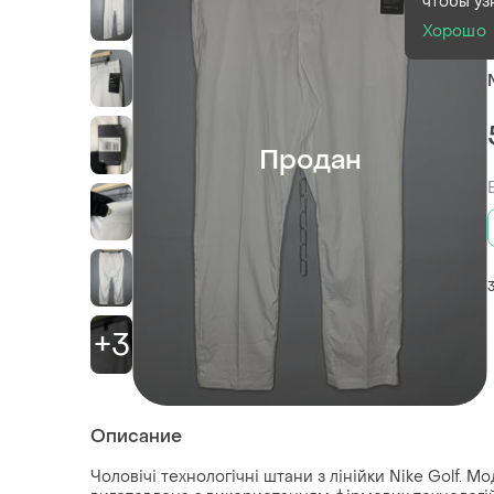
чтобы уз
Хорошо
Продан
+3
Описание
Чоловічі технологічні штани з лінійки Nike Golf. 