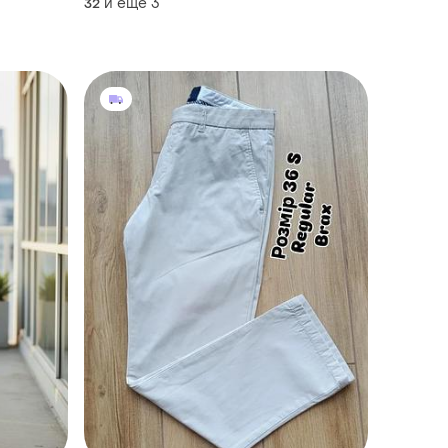
и еще
3
32