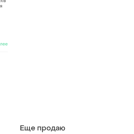
хів
ля
алее
Еще продаю