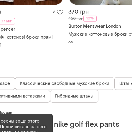
н
370 грн
6
-18%
450 грн
 07 авг.
Burton Menswear London
Spencer
Мужские коттоновые брюки с
вічі котонові брюки прямі
36
1
sace
Классические свободные мужские брюки
Штаны
ективными вставками
Гибридные штаны
Продан
ересны вещи этого
Чоловічі штани nike golf flex pants
Подпишитесь на него,