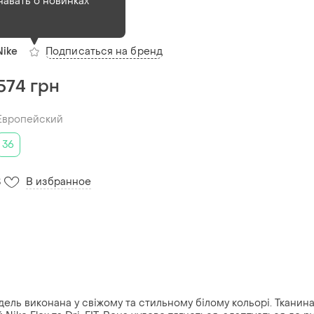
(розмір 36x34)
навать о новинках
(1)
Подписаться на бренд
Nike
574 грн
Европейский
36
В избранное
3
Модель виконана у свіжому та стильному білому кольорі. Тканин