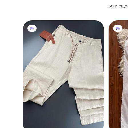
и еще
30