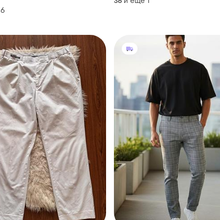
и еще
1
36
6