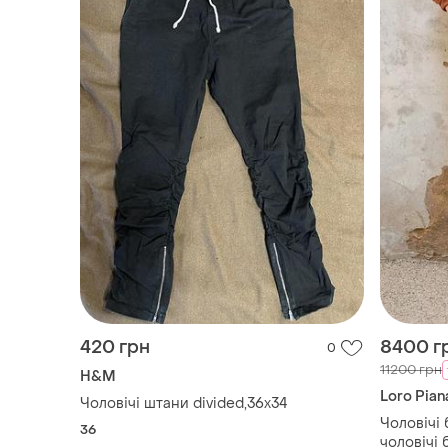
420 грн
8400 г
0
11200 грн
H&M
Loro Pian
Чоловічі штани divided,36x34
Чоловічі 
36
чоловічі