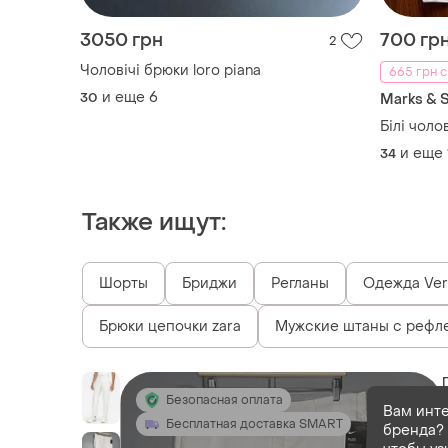
3050 грн
700 гр
2
Чоловічі брюки loro piana
665 грн с
и еще
6
30
Marks & 
Білі чоло
и еще
34
Также ищут:
Шорты
Бриджи
Регланы
Одежда Ver
Брюки цепочки zara
Мужские штаны с рефл
Безопасная оплата
Вам инт
Бесплатная доставка SMART
бренда? 