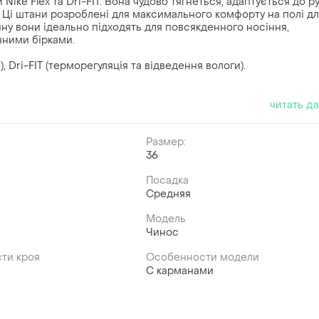
ike Flex та Dri-FIT. Вона чудово тягнеться, адаптується до ру
. Ці штани розроблені для максимального комфорту на полі д
йну вони ідеально підходять для повсякденного носіння,
инними бірками.
в), Dri-FIT (терморегуляція та відведення вологи).
читать д
Размер:
36
Посадка
Средняя
Модель
Чинос
ти кроя
Особенности модели
С карманами