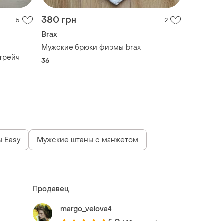
380 грн
5
2
Brax
Мужские брюки фирмы brax
трейч
36
 Easy
Мужские штаны с манжетом
Продавец
margo_velova4