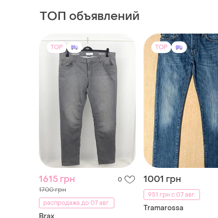
ТОП объявлений
TOP
TOP
1615 грн
1001 грн
0
1700 грн
951 грн с 07 авг.
распродажа до 07 авг.
Tramarossa
Brax