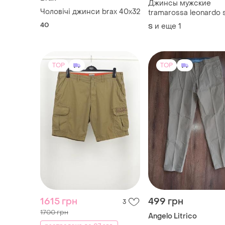
Джинсы мужские
Чоловічі джинси brax 40x32
tramarossa leonardo 
премиальная модел
40
и еще
1
S
оригинал s m
TOP
TOP
1615 грн
499 грн
3
1700 грн
Angelo Litrico