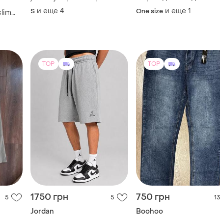
бавовна premium
и еще
4
и еще
1
S
One size
slim
ь
TOP
TOP
1750 грн
750 грн
5
5
13
Jordan
Boohoo