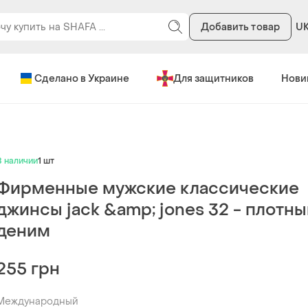
Добавить товар
U
Сделано в Украине
Для защитников
Нови
В наличии
1 шт
Фирменные мужские классические
джинсы jack &amp; jones 32 - плотн
деним
255 грн
Международный