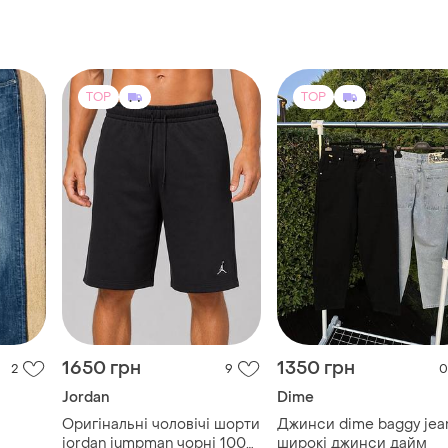
TOP
TOP
1650 грн
1350 грн
2
9
0
Jordan
Dime
Оригінальні чоловічі шорти
Джинси dime baggy jean
jordan jumpman чорні 100%
широкі джинси дайм