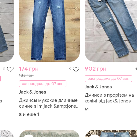
174 грн
902 грн
0
2
1
183 грн
распродажа до 07 авг.
распродажа до 07 авг.
Jack & Jones
Jack & Jones
Джинси з прорізом на
Джинсы мужские длинные
s
коліні від jack& jones
синие slim jack &amp;jones,
M
размер s - m.
и еще
1
S