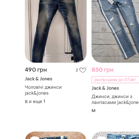
490 грн
850 грн
2
Jack & Jones
распродажа до 07 авг.
Чоловічі джинси
Jack & Jones
jack&jones
Джинси, джинси з
и еще
1
S
ланпасами jack&jone
M