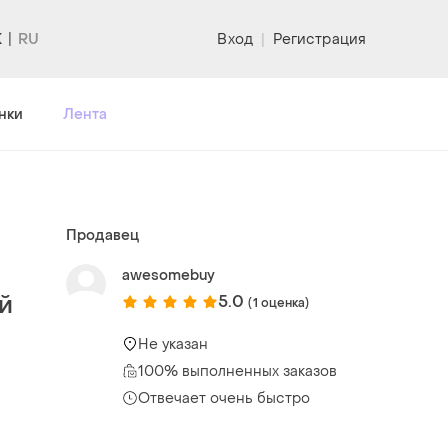
K
Вход
|
Регистрация
нки
Лента
Продавец
awesomebuy
ый
5.0
(1 оценка)
Не указан
100% выполненных заказов
Отвечает очень быстро