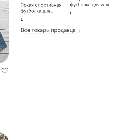
футболка для зала
Яркая спортивная
и футбола | размер
футболка для
L
m-l |
тренировок и бега |
L
быстросохнущая
стан идеален
Все товары продавца