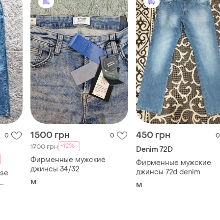
1500 грн
450 грн
0
0
0
-12%
1700 грн
Denim 72D
Фирменные мужские
Фирменные мужские
джинсы 34/32
джинсы 72d denim
se
M
M
ый