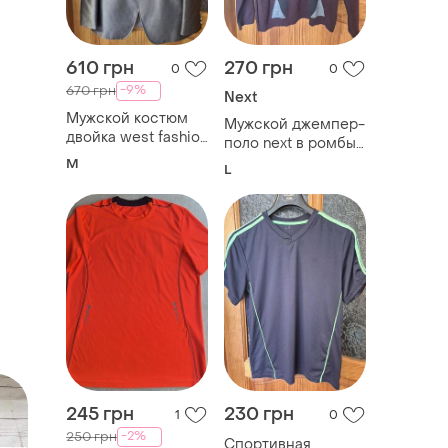
610 грн
270 грн
0
0
-9%
670 грн
Next
Мужской костюм
Мужской джемпер-
двойка west fashion
поло next в ромбы
evolution (45%
(argyle), размер l
M
L
шерсть)(48/170) |
идеальное
состояние
245 грн
230 грн
1
0
-2%
250 грн
Спортивная