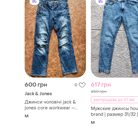
600 грн
617 грн
0
650 грн
Jack & Jones
распродажа до 07 авг.
Джинси чоловічі jack &
jones core workwear —
Мужские джинсы hou
стійкий denim m
brand | размер 31/32 |
M
стильный вываренн
M
деним