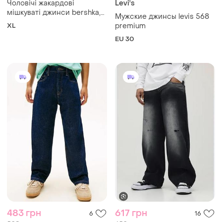
Чоловічі жакардові
Levi's
мішкуваті джинси bershka,
Мужские джинсы levis 568
беггі джинси, баггі джинси,
XL
premium
блакитні джинси, сині
EU 30
джинси
483 грн
617 грн
6
16