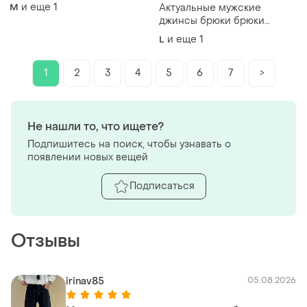
w36 l34
и еще
1
M
Актуальные мужские
джинсы брюки брюки
синие багги uniqlo рр l/xl
и еще
1
L
1
2
3
4
5
6
7
>
Не нашли то, что ищете?
Подпишитесь на поиск, чтобы узнавать о
появлении новых вещей
Подписаться
Отзывы
irinav85
05.08.2026