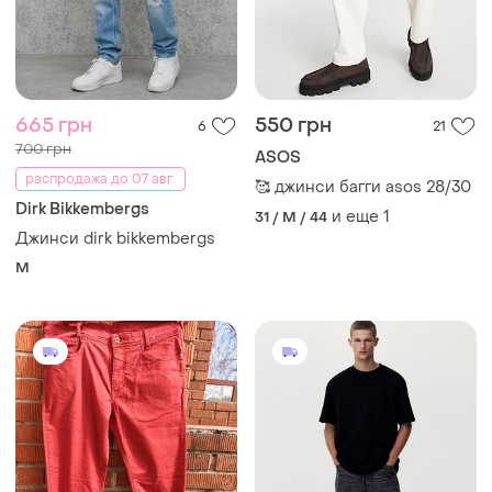
665 грн
550 грн
6
21
700 грн
ASOS
распродажа до 07 авг.
🥰 джинси багги asos 28/30
Dirk Bikkembergs
и еще
1
31 / M / 44
Джинси dirk bikkembergs
M