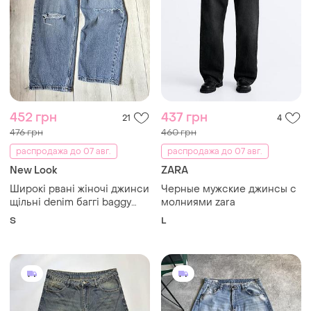
452 грн
437 грн
21
4
476 грн
460 грн
распродажа до 07 авг.
распродажа до 07 авг.
New Look
ZARA
Широкі рвані жіночі джинси
Черные мужские джинсы с
щільні denim баггі baggy
молниями zara
jeans
S
L