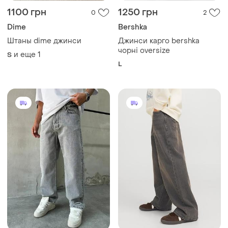
1100 грн
1250 грн
0
2
Dime
Bershka
Штаны dime джинси
Джинси карго bershka
чорні oversize
и еще
1
S
L