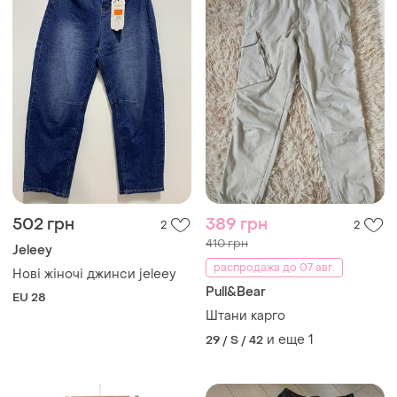
502 грн
389 грн
2
2
410 грн
Jeleey
распродажа до 07 авг.
Нові жіночі джинси jeleey
Pull&Bear
EU 28
Штани карго
и еще
1
29 / S / 42