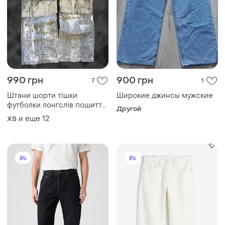
990 грн
900 грн
7
1
Штани шорти тішки
Широкие джинсы мужские
футболки лонгслів пошиття
Другой
одягу опиум дистресс
и еще
12
XS
оверсайз клеш бєгги у2к
кастом апсайкл архив
баленси широкие штани