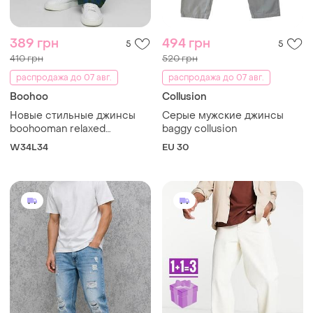
389 грн
494 грн
5
5
410 грн
520 грн
распродажа до 07 авг.
распродажа до 07 авг.
Boohoo
Collusion
Новые стильные джинсы
Серые мужские джинсы
boohooman relaxed
baggy collusion
carpenter flocked denim
W34L34
EU 30
jeans, размер 34