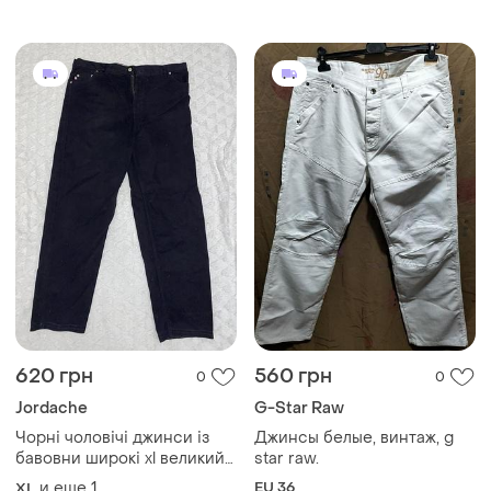
baggy jeans у2к s с
620 грн
560 грн
0
0
Jordache
G-Star Raw
Чорні чоловічі джинси із
Джинсы белые, винтаж, g
бавовни широкі xl великий
star raw.
розмір якісні
и еще
1
EU 36
XL