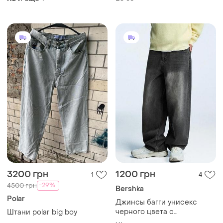
3200 грн
1200 грн
1
4
-29%
4500 грн
Bershka
Polar
Джинсы багги унисекс
черного цвета с
Штани polar big boy
потертостями