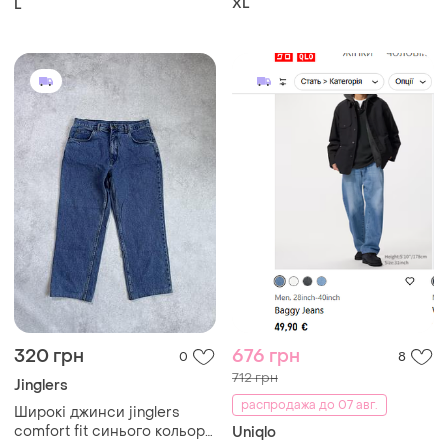
XL
L
320 грн
676 грн
0
8
712 грн
Jinglers
распродажа до 07 авг.
Широкі джинси jinglers
comfort fit синього кольору
Uniqlo