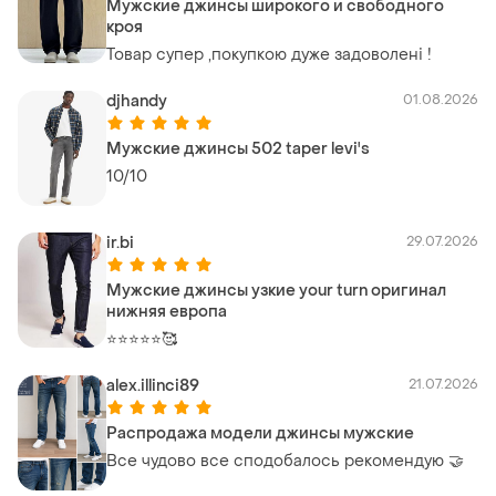
Мужские джинсы широкого и свободного
кроя
Товар супер ,покупкою дуже задоволені !
djhandy
01.08.2026
Мужские джинсы 502 taper levi's
10/10
ir.bi
29.07.2026
Мужские джинсы узкие your turn оригинал
нижняя европа
⭐⭐⭐⭐⭐🥰
alex.illinci89
21.07.2026
Распродажа модели джинсы мужские
Все чудово все сподобалось рекомендую 🤝