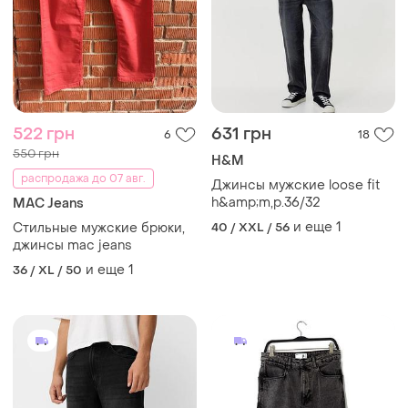
522 грн
631 грн
6
18
550 грн
H&M
распродажа до 07 авг.
Джинсы мужские loose fit
h&amp;m,p.36/32
MAC Jeans
и еще
1
Стильные мужские брюки,
40 / XXL / 56
джинсы mac jeans
и еще
1
36 / XL / 50