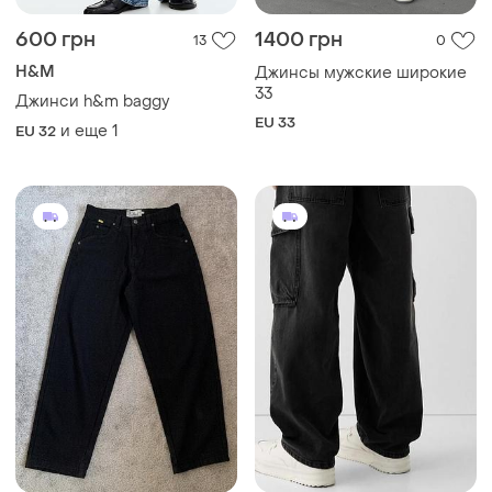
600 грн
1400 грн
13
0
H&M
Джинсы мужские широкие
33
Джинси h&m baggy
EU 33
и еще
1
EU 32