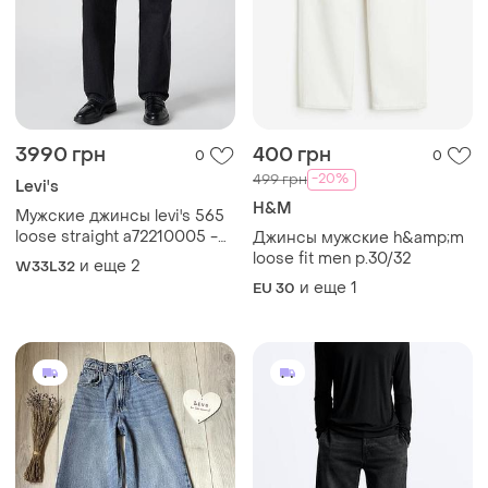
3990 грн
400 грн
0
0
-20%
499 грн
Levi's
H&M
Мужские джинсы levi's 565
loose straight a72210005 -
Джинсы мужские h&amp;m
широкий крой, черные,
loose fit men р.30/32
и еще
2
W33L32
100% хлопок в стиле 90-х.
и еще
1
EU 30
оригинал.