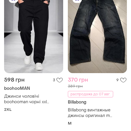
598 грн
370 грн
3
9
389 грн
boohooMAN
распродажа до 07 авг.
Джинси чоловічі
boohooman чорні xxl
Billabong
бавовна
2XL
Billabong винтажные
джинсы оригинал m
базовые у2к джинсы
M