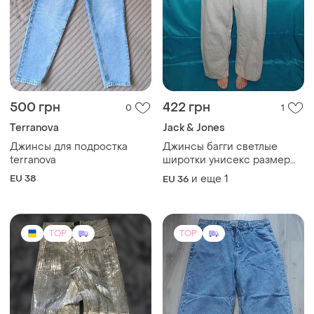
500 грн
422 грн
0
1
Terranova
Jack & Jones
Джинсы для подростка
Джинсы багги светлые
terranova
широтки унисекс размер
xxl 3xl недорого
EU 38
и еще
1
EU 36
TOP
TOP