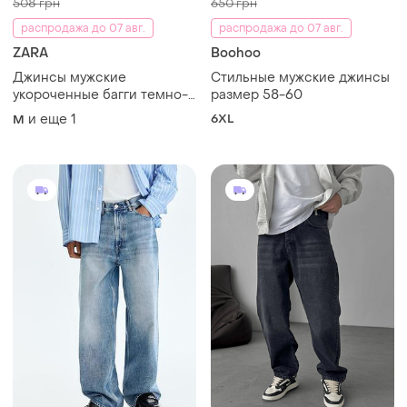
508 грн
650 грн
распродажа до 07 авг.
распродажа до 07 авг.
ZARA
Boohoo
Джинсы мужские
Стильные мужские джинсы
укороченные багги темно-
размер 58-60
синие wide fit zara
и еще
1
6XL
M