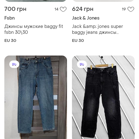
700 грн
624 грн
14
19
Fsbn
Jack & Jones
Джинсы мужские baggy fit
Jack &amp; jones super
fsbn 30\30
baggy jeans джинсы
широкие,р.30
EU 30
EU 30