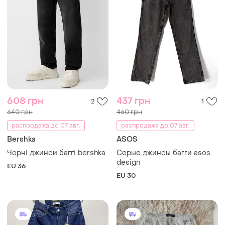
608 грн
437 грн
2
1
640 грн
460 грн
распродажа до 07 авг.
распродажа до 07 авг.
Bershka
ASOS
Чорні джинси баггі bershka
Серые джинсы багги asos
design
EU 36
EU 30