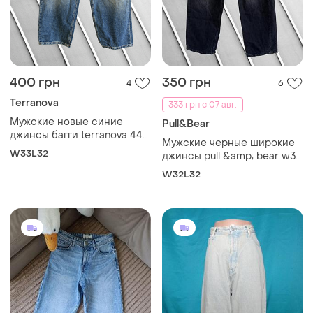
400 грн
350 грн
4
6
Terranova
333 грн с 07 авг.
Мужские новые синие
Pull&Bear
джинсы багги terranova 44
Мужские черные широкие
xl xxl оригинал террановая
W33L32
джинсы pull &amp; bear w32
широкие джинсы baggy fit
l32 оригинал пулл энд бигги
высокая посадка 52 54
W32L32
с потертостями baggy
loose 48 50