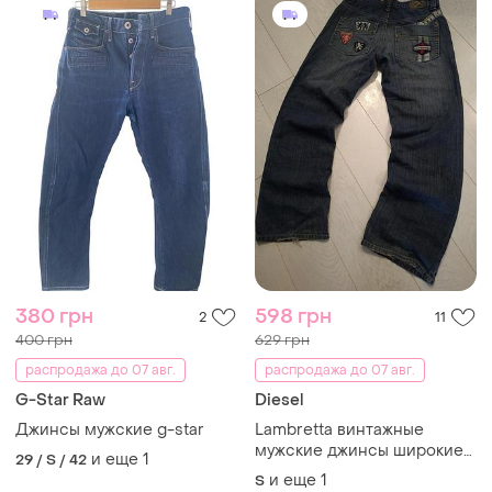
380 грн
598 грн
2
11
400 грн
629 грн
распродажа до 07 авг.
распродажа до 07 авг.
G-Star Raw
Diesel
Джинсы мужские g-star
Lambretta винтажные
мужские джинсы широкие
и еще
1
29 / S / 42
базовые джинсы vintage
и еще
1
S