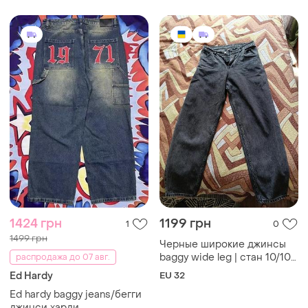
1424 грн
1199 грн
1
0
1499 грн
Черные широкие джинсы
baggy wide leg | стан 10/10 |
распродажа до 07 авг.
стильные и качественные
Ed Hardy
EU 32
Ed hardy baggy jeans/бегги
джинси харди