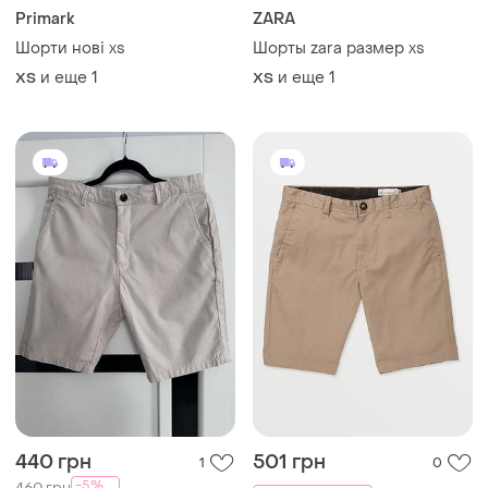
Primark
ZARA
Шорти нові xs
Шорты zara размер xs
и еще
1
и еще
1
XS
XS
440 грн
501 грн
1
0
-5%
460 грн