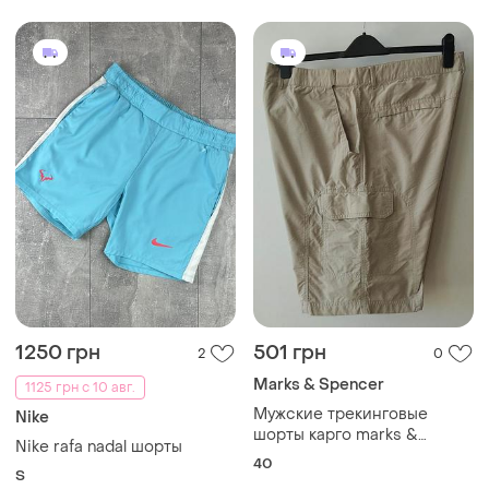
1250 грн
501 грн
2
0
Marks & Spencer
1125 грн с 10 авг.
Мужские трекинговые
Nike
шорты карго marks &
Nike rafa nadal шорты
spencer blue harbour quick
40
S
dry