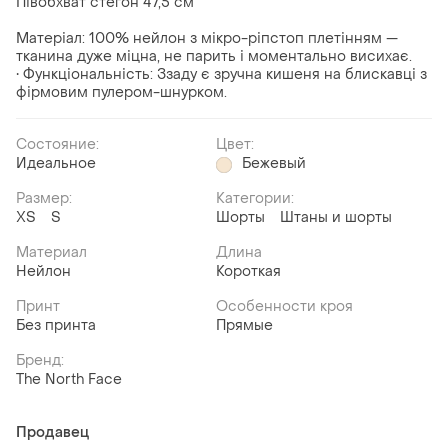
Півобхват стегон 47,5 см
Матеріал: 100% нейлон з мікро-ріпстоп плетінням —
тканина дуже міцна, не парить і моментально висихає.
• Функціональність: Ззаду є зручна кишеня на блискавці з
фірмовим пулером-шнурком.
Состояние:
Цвет:
Идеальное
Бежевый
Размер:
Категории:
XS
S
Шорты
Штаны и шорты
Материал
Длина
Нейлон
Короткая
Принт
Особенности кроя
Без принта
Прямые
Бренд:
The North Face
Продавец