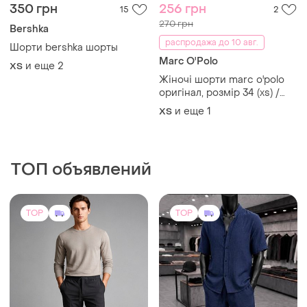
350 грн
256 грн
15
2
270 грн
Bershka
распродажа до 10 авг.
Шорти bershka шорты
Marc O'Polo
и еще
2
XS
Жіночі шорти marc o'polo
оригінал, розмір 34 (xs) /
шорти марк о поло 2
и еще
1
XS
ТОП объявлений
TOP
TOP