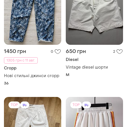
1450 грн
650 грн
0
2
Diesel
1305 грн с 11 авг.
Vintage diesel шорти
Cropp
M
Нові стильні джинси cropp
36
TOP
TOP