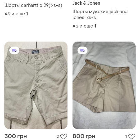
Jack & Jones
Шорты carhartt р 29( xs-s)
Шорты мужские jack and
и еще
1
XS
jones, xs-s
и еще
1
XS
300 грн
800 грн
2
1