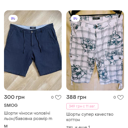
300 грн
388 грн
0
0
SMOG
349 грн с 11 авг.
Шорти чіноси чоловічі
Шорты супер качество
льон/бавовна розмір m
коттон
M
и еще
1
2XL