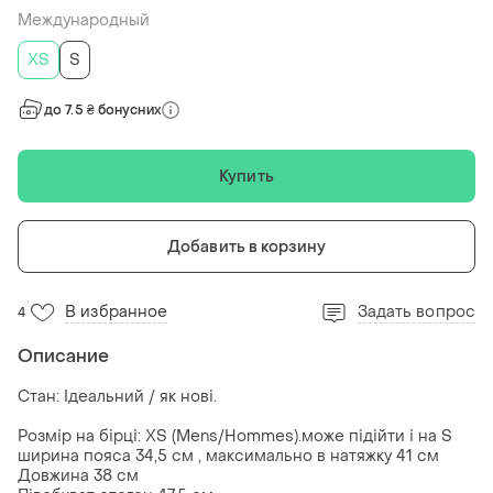
Международный
XS
S
до 7.5 ₴ бонусних
Купить
Добавить в корзину
В избранное
Задать вопрос
4
Описание
Стан: Ідеальний / як нові.
Розмір на бірці: XS (Mens/Hommes).може підійти і на S
ширина пояса 34,5 см , максимально в натяжку 41 см
Довжина 38 см