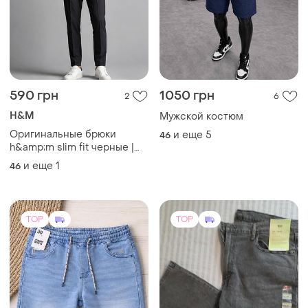
590 грн
1050 грн
2
6
H&M
Мужской костюм
Оригинальные брюки
и еще
5
46
h&amp;m slim fit черные |
легкие эластичные брюки |
и еще
1
46
новые с бирками
TOP
TOP