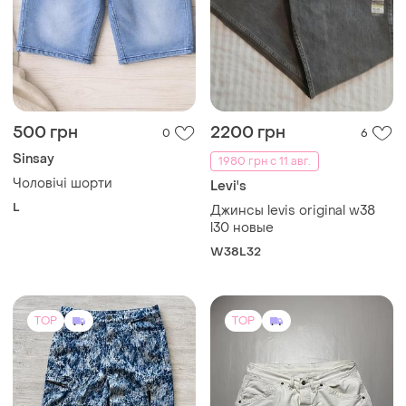
500 грн
2200 грн
0
6
Sinsay
1980 грн с 11 авг.
Чоловічі шорти
Levi's
L
Джинсы levis original w38
l30 новые
W38L32
TOP
TOP