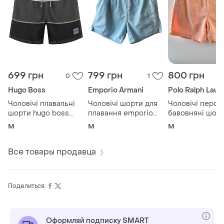
699 грн
799 грн
800 грн
0
1
Hugo Boss
Emporio Armani
Polo Ralph Laur
Чоловічі плавальні
Чоловічі шорти для
Чоловічі перси
шорти hugo boss
плавання emporio
бавовняні шор
butterflyfish bm (m)
armani swimwear /
polo ralph laure
M
M
M
плавки армані
розмір м
Все товары продавца
Поделиться:
Оформляй подписку SMART