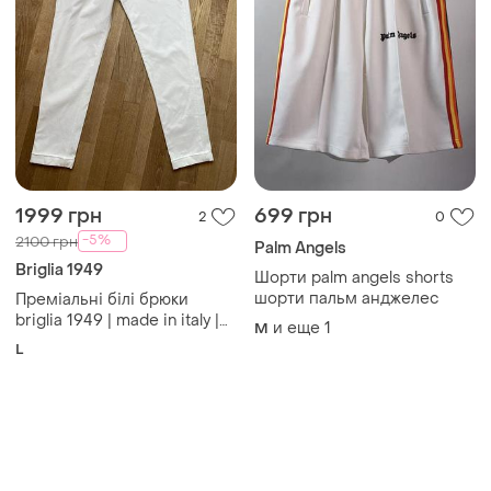
1999 грн
699 грн
2
0
-5%
2100 грн
Palm Angels
Briglia 1949
Шорти palm angels shorts
шорти пальм анджелес
Преміальні білі брюки
briglia 1949 | made in italy |
и еще
1
M
нові
L