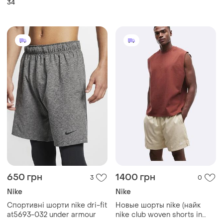
34
650 грн
1400 грн
3
0
Nike
Nike
Спортивні шорти nike dri-fit
Новые шорты nike (найк
at5693-032 under armour
nike club woven shorts in