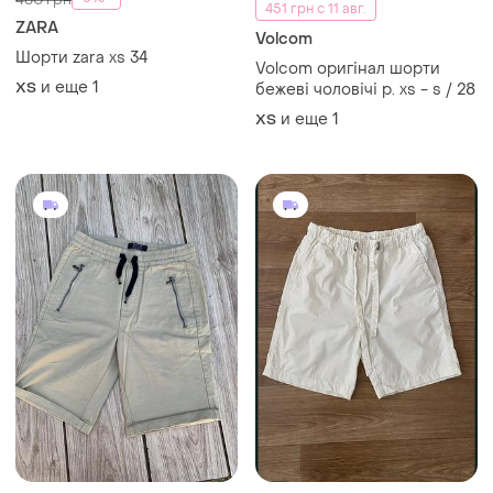
451 грн с 11 авг.
ZARA
Volcom
Шорти zara xs 34
Volcom оригінал шорти
и еще
1
XS
бежеві чоловічі р. xs - s / 28
и еще
1
XS