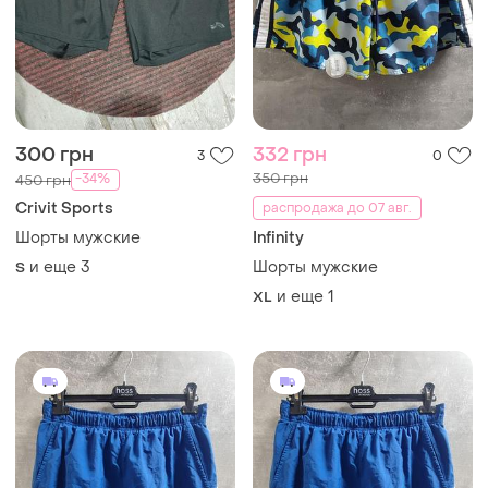
380 грн
380 грн
0
1
400 грн
400 грн
распродажа до 07 авг.
распродажа до 07 авг.
Nike
Nike
Шорты мужские
Шорты мужские
и еще
1
и еще
1
L
XL