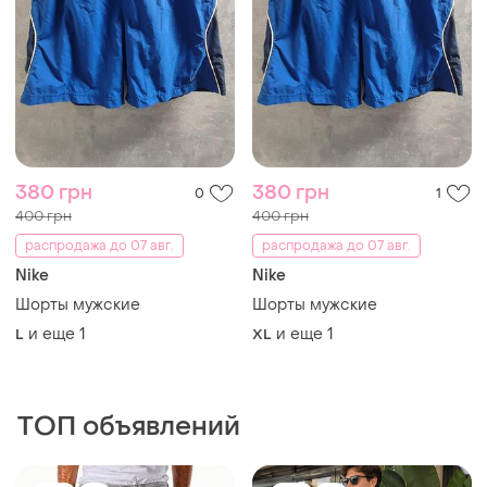
ТОП объявлений
TOP
TOP
1350 грн
855 грн
8
2
900 грн
DRYKORN
распродажа до 07 авг.
Джинсы мужские drykorn
jaz slim fit светло-серый
Armani Jeans