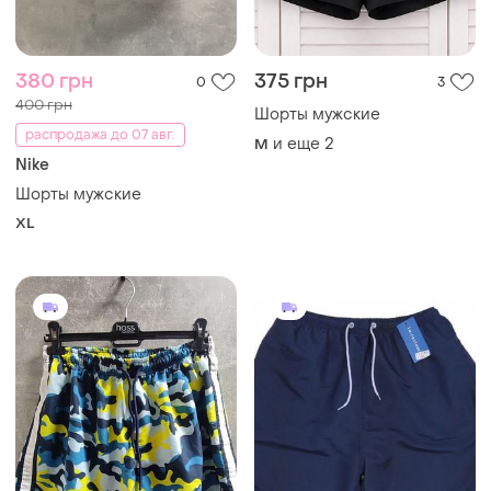
332 грн
300 грн
0
14
350 грн
285 грн с 07 авг.
распродажа до 07 авг.
Шорты мужские
Infinity
и еще
1
L
Шорты мужские
и еще
1
L