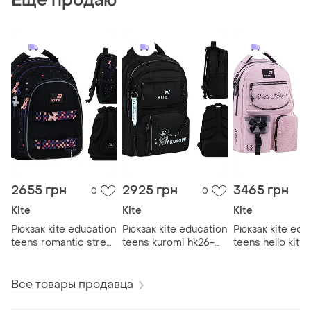
Еще продаю
2655 грн
2925 грн
3465 грн
0
0
Kite
Kite
Kite
Рюкзак kite education
Рюкзак kite education
Рюкзак kite edu
teens romantic street
teens kuromi hk26-
teens hello kitty
art k26-8001m-1
2594m
2587m-2
Все товары продавца