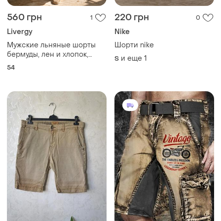
185 грн
550 грн
0
0
Vintage
176 грн с 07 авг.
Мужские шорты vintage/24
Бежевые шорты, мужские,
чинос
XL
XL