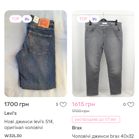
распродажа до 07 авг.
Нові джинси levi’s 514,
оригінал чоловічі
Brax
W32L30
Чоловічі джинси brax 40x32
40
TOP
TOP
375 грн
935 грн
0
2