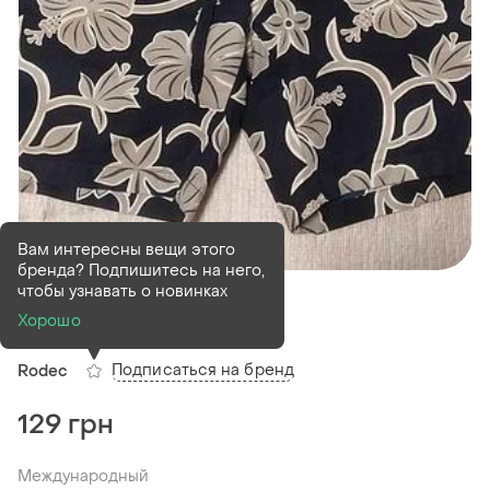
Вам интересны вещи этого
бренда? Подпишитесь на него,
В наличии
1 шт
чтобы узнавать о новинках
Шорты мужские
Хорошо
Подписаться на бренд
Rodec
129 грн
Международный