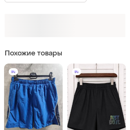
380 грн
375 грн
0
3
400 грн
Шорты мужские
распродажа до 07 авг.
и еще
2
M
Nike
Шорты мужские
XL