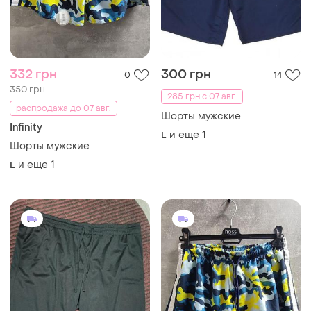
300 грн
332 грн
3
0
350 грн
-34%
450 грн
Crivit Sports
распродажа до 07 авг.
Шорты мужские
Infinity
и еще
3
Шорты мужские
S
и еще
1
XL