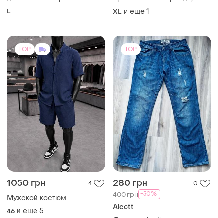
-30%
400 грн
Мужской костюм
Alcott
и еще
5
46
Джинси alcott
M