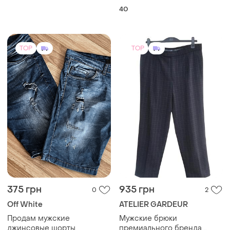
Off White
ATELIER GARDEUR
Продам мужские
Мужские брюки
джинсовые шорты
премиального бренда,
шерсть, идеальные
L
и еще
1
XL
TOP
TOP
1050 грн
280 грн
4
0