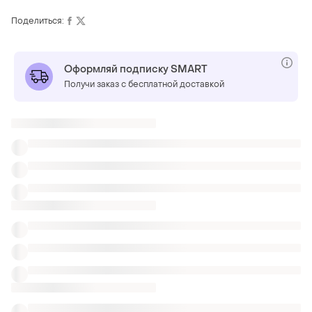
Поделиться:
Оформляй подписку SMART
Получи заказ с бесплатной доставкой
Также ищут:
Джинсы
Бриджи
Свитеры
Шорты
Шорты мужские хорошего качества
Винтажные шорты lacoste
Мужские шорты lacoste оригинал
Мужские шорты для плавания asos