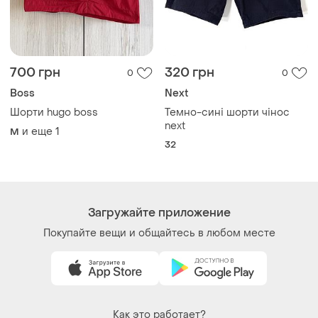
Как это работает?
Украина, 02121, Киев, Харьковское шоссе, дом 201-
203, буква 4Г
Политика конфиденциальности
Договор-оферта
Контакты
Мы в соцсетях
Вещи по щелчку сердца. Все права защищены
© 2026
Shafa.ua