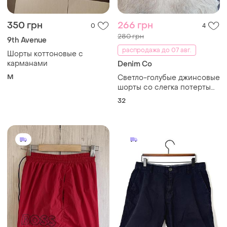
700 грн
320 грн
0
0
Boss
Next
Шорти hugo boss
Темно-сині шорти чінос
next
и еще
1
M
32
Загружайте приложение
Покупайте вещи и общайтесь в любом месте