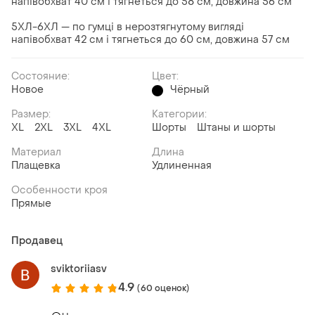
напівобхват 40 см і тягнеться до 58 см, довжина 56 см
5ХЛ-6ХЛ — по гумці в нерозтягнутому вигляді
напівобхват 42 см і тягнеться до 60 см, довжина 57 см
Состояние:
Цвет:
Новое
Чёрный
Размер:
Категории:
XL
2XL
3XL
4XL
Шорты
Штаны и шорты
Материал
Длина
Плащевка
Удлиненная
Особенности кроя
Прямые
Продавец
sviktoriiasv
4.9
(60 оценок)