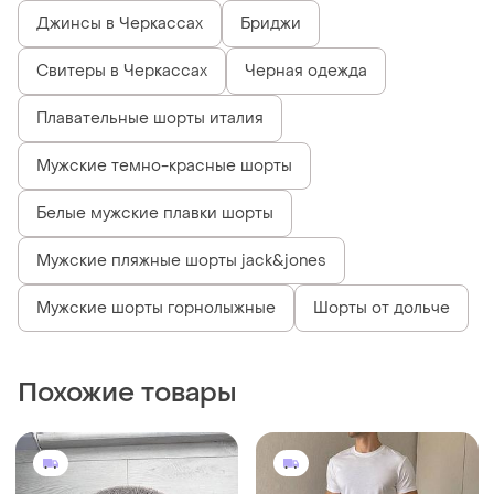
Джинсы в Черкассах
Бриджи
Свитеры в Черкассах
Черная одежда
Плавательные шорты италия
Мужские темно-красные шорты
Белые мужские плавки шорты
Мужские пляжные шорты jack&jones
Мужские шорты горнолыжные
Шорты от дольче
Похожие товары