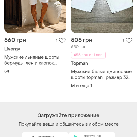
560 грн
505 грн
1
1
650 грн
Livergy
455 грн с 11 авг.
Мужские льняные шорты
бермуды, лен и хлопок,
Topman
livergy германия
54
Мужские белые джинсовые
шорты topman , размер 32
skinny .
и еще
1
M
Загружайте приложение
Покупайте вещи и общайтесь в любом месте