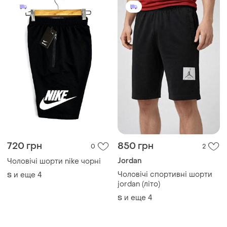
720 грн
850 грн
0
2
Jordan
Чоловічі шорти nike чорні
Чоловічі спортивні шорти
и еще
4
S
jordan (літо)
и еще
4
S