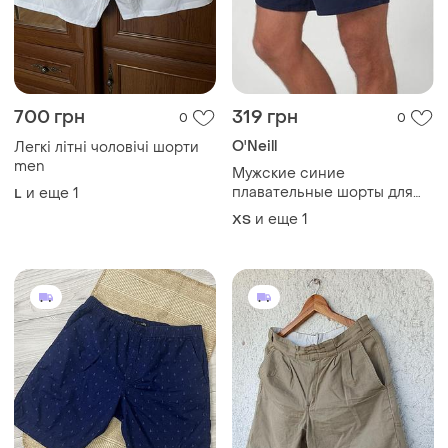
700 грн
319 грн
0
0
O'Neill
Легкі літні чоловічі шорти
men
Мужские синие
плавательные шорты для
и еще
1
L
плавания плавки o'neill xs/s
и еще
1
XS
подойдут на 13-14 лет