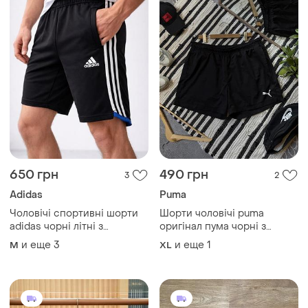
650 грн
490 грн
3
2
Adidas
Puma
Чоловічі спортивні шорти
Шорти чоловічі puma
adidas чорні літні з
оригінал пума чорні з
кишенями на блискавці для
логотипом плащівка
и еще
3
и еще
1
M
XL
футболу бігу m-2xl,шорти з
спортивні легкі великий
еластану
розмір xxl