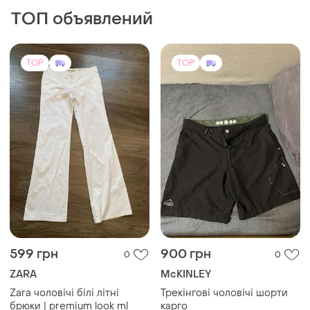
ТОП объявлений
TOP
TOP
599 грн
900 грн
0
0
ZARA
McKINLEY
Zara чоловічі білі літні
Трекінгові чоловічі шорти
брюки | premium look ml
карго