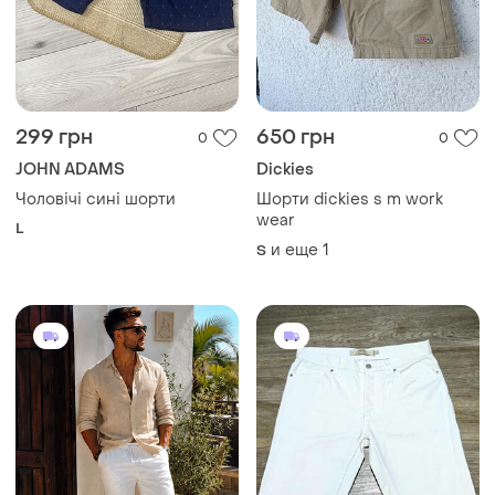
299 грн
650 грн
0
0
JOHN ADAMS
Dickies
Чоловічі сині шорти
Шорти dickies s m work
wear
L
и еще
1
S