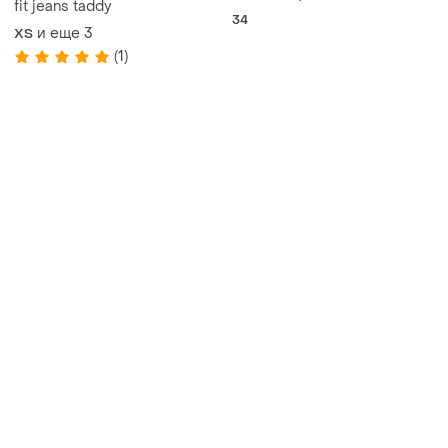
fit jeans taddy
34
и еще
3
XS
(1)