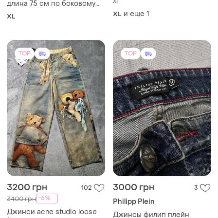
xl
длина 75 см по боковому
шву!
и еще
1
XL
XL
TOP
TOP
3200 грн
3000 грн
102
3
-6%
3400 грн
Philipp Plein
Джинси acne studio loose
Джинсы филип плейн