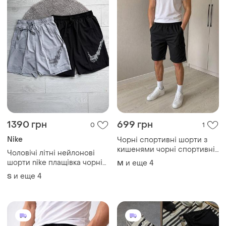
1390 грн
699 грн
0
1
Nike
Чорні спортивні шорти з
кишенями чорні спортивні
Чоловічі літні нейлонові
шорти з карманами
шорти nike плащівка чорні
и еще
4
M
та сірі
и еще
4
S