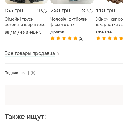
155 грн
250 грн
140 грн
11
29
Сімейні труси
Чоловічі футболки
Жіночі капроно
doremi. з ширінкою
фірми alarix
шкарпетки ласт
на ґудзиках в різних
и еще
5
Другой
One size
38 / M / 46
кольорах
(2)
(1
Все товары продавца
Поделиться:
Оформляй подписку SMART
Получи заказ с бесплатной доставкой
Также ищут: