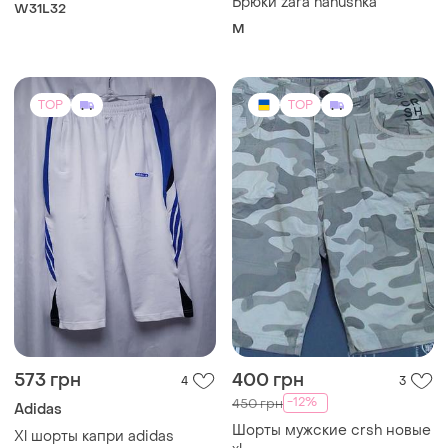
Брюки zara nanushka
W31L32
M
TOP
TOP
573 грн
400 грн
4
3
-12%
450 грн
Adidas
Шорты мужские crsh новые
Xl шорты капри adidas