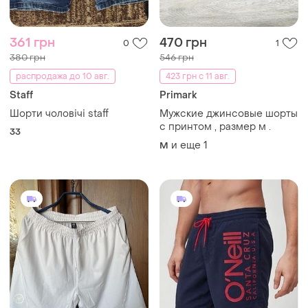
361 грн
470 грн
0
1
380 грн
546 грн
распродажа до 10 авг.
423 грн с 11 авг.
Staff
Primark
Шорти чоловічі staff
Мужские джинсовые шорты
с принтом , размер м .
33
и еще
1
M