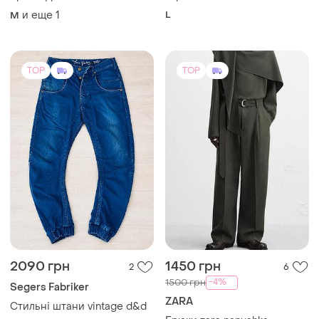
и еще
1
L
M
TOP
TOP
2090 грн
1450 грн
2
6
-4%
1500 грн
Segers Fabriker
ZARA
Стильні штани vintage d&d