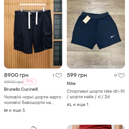
8900 грн
599 грн
1
0
-19%
10900 грн
Nike
Brunello Cucinelli
Спортивні шорти nike dri-fit
/ шорти найк / xl / 2xl
Чоловічі чорні шорти-карго
чоловічі бавошорти на
и еще
1
XL
шнурівці чоловічі короткі
и еще
5
M
чорні шорти