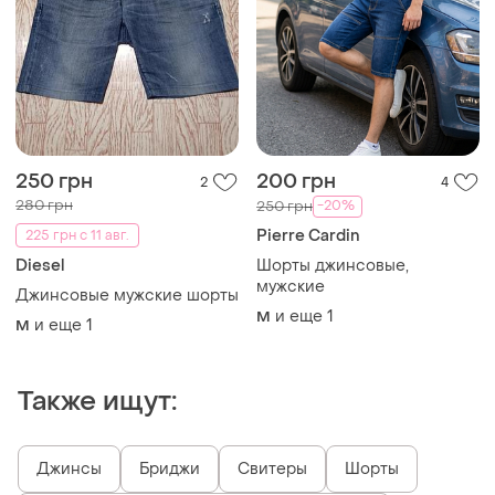
250 грн
200 грн
2
4
280 грн
-20%
250 грн
Pierre Cardin
225 грн с 11 авг.
Diesel
Шорты джинсовые,
мужские
Джинсовые мужские шорты
и еще
1
M
и еще
1
M
Также ищут:
Джинсы
Бриджи
Свитеры
Шорты