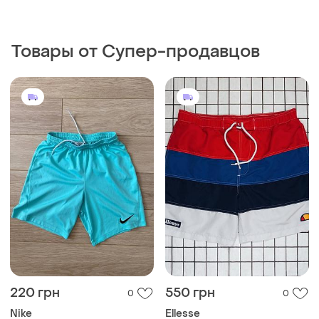
450 грн
459 грн
1
0
Slazenger
Dc Shoes
Шорты мужские.
Пляжные шорты для
купания
2XL