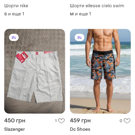
28
700 грн
300 грн
2
0
-15%
350 грн
Nike
River Island
Шорти nike flex stride 5”
чоловічі бігові running
Черные джинсовые шорты