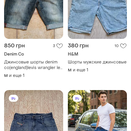
850 грн
380 грн
3
10
Denim Co
H&M
Джинсовые шорты denim
Шорты мужские джинсовые
co(england)levis wrangler lee
и еще
1
M
mustang camel dsquared2
и еще
1
M
colins g-star river island jack
jones tommy hilfiger diesel
quiksilver cat