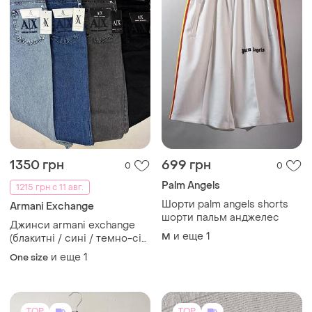
200 грн
3000 грн
1
4
Lee Cooper
Philipp Plein
Джинсовые шорты
Джинсы филип плейн
S
34
TOP
TOP