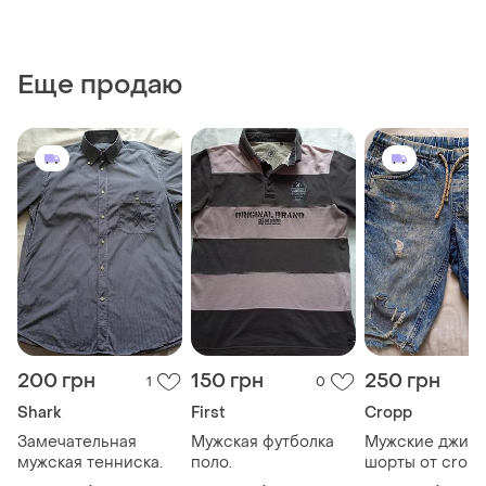
Еще продаю
200 грн
150 грн
250 грн
1
0
Shark
First
Cropp
Замечательная
Мужская футболка
Мужские джин
мужская тенниска.
поло.
шорты от crop