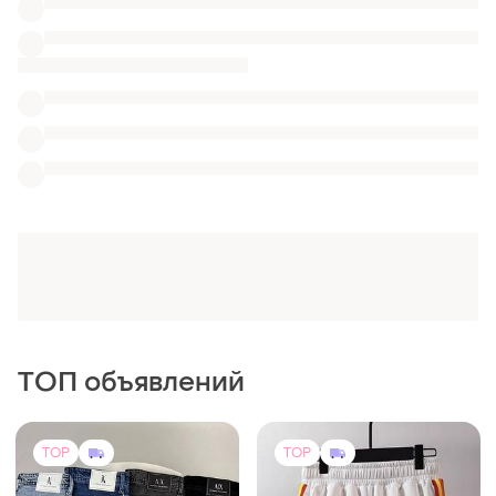
1350 грн
699 грн
0
0
Palm Angels
1215 грн с 11 авг.
Шорти palm angels shorts
Armani Exchange
шорти пальм анджелес
Джинси armani exchange
и еще
1
M
(блакитні / сині / темно-сірі
/ чорні)
и еще
1
One size
TOP
TOP