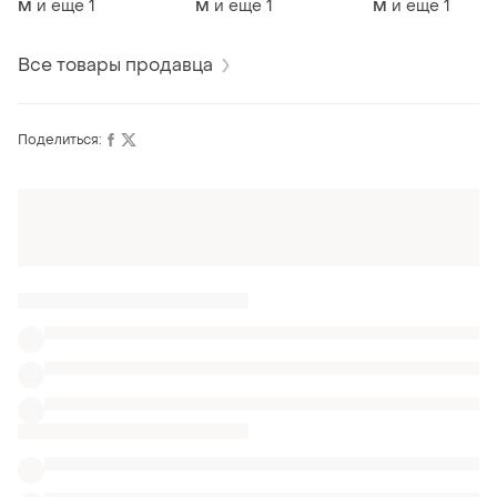
и еще
1
и еще
1
и еще
1
M
M
M
Все товары продавца
Поделиться:
Оформляй подписку SMART
Получи заказ с бесплатной доставкой
ТОП объявлений
TOP
TOP