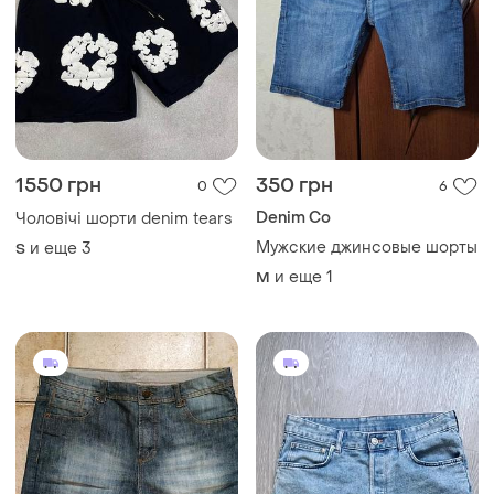
1550 грн
350 грн
0
6
Denim Co
Чоловічі шорти denim tears
Мужские джинсовые шорты
и еще
3
S
и еще
1
M