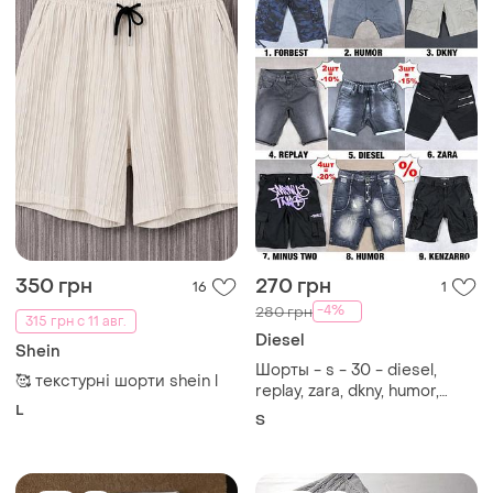
699 грн
2750 грн
0
2
-1%
700 грн
Aeronautica Militare
Levi's
Aeronautica military брюки
Белые джинсы levi's 501
и еще
1
XL
w34/l30
W34L30