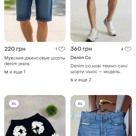
220 грн
360 грн
1
4
Denim Co
Мужские джинсовые шорты
denim jeans
Denim co нові темно-сині
шорти чінос — модель
и еще
1
M
chino straight
и еще
2
S