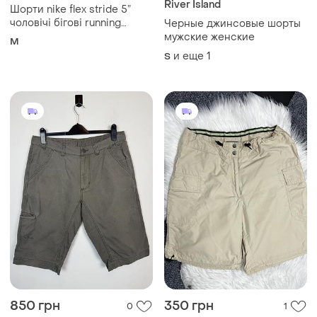
и еще
1
S
Шорти rab boulder canvas
shorts
34
Загружайте приложение
Покупайте вещи и общайтесь в любом месте
Как это работает?
Украина, 02121, Киев, Харьковское шоссе, дом 201-
203, буква 4Г
Политика конфиденциальности
Договор-оферта