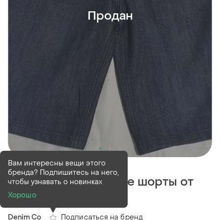
Продан
Продан
Вам интересны вещи этого
бренда? Подпишитесь на него,
Джинсовые мужские шорты от
чтобы узнавать о новинках
denim &amp; Co
Хорошо
Подписаться на бренд
Denim Co