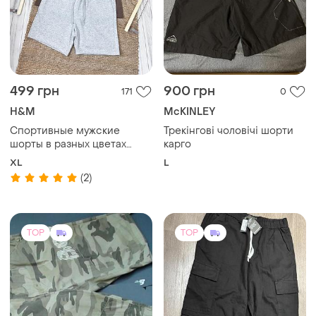
499 грн
900 грн
171
0
H&M
McKINLEY
Спортивные мужские
Трекінгові чоловічі шорти
шорты в разных цветах
карго
regular fit h&m
XL
L
(2)
TOP
TOP