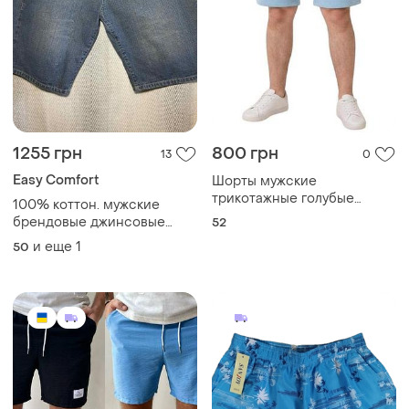
1255 грн
800 грн
13
0
Easy Comfort
Шорты мужские
трикотажные голубые
100% коттон. мужские
однотонные с карманами
брендовые джинсовые
52
летние спортивные шорты
шорты, бриджи, джинсы
и еще
1
50
двухнитка батал 52
большой размер батал на
заклепках