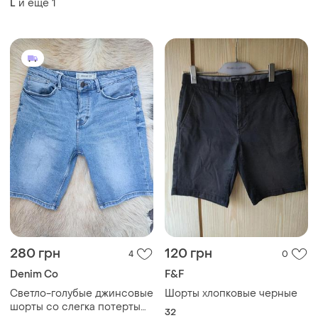
280 грн
120 грн
4
0
Denim Co
F&F
Светло-голубые джинсовые
Шорты хлопковые черные
шорты со слегка потертым
32
эффектом и фирменным
32
кроем "original slim".