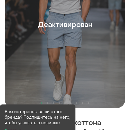
Деактивирован
Деактивирован
1 шт
Вам интересны вещи этого
бренда? Подпишитесь на него,
Шорты мужские из коттона
чтобы узнавать о новинках