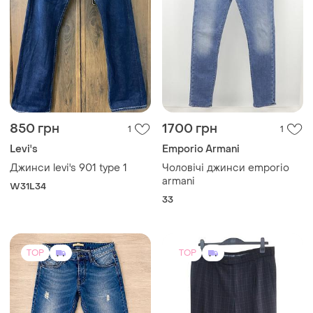
850 грн
1700 грн
1
1
Levi's
Emporio Armani
Джинси levi's 901 type 1
Чоловічі джинси emporio
armani
W31L34
33
TOP
TOP