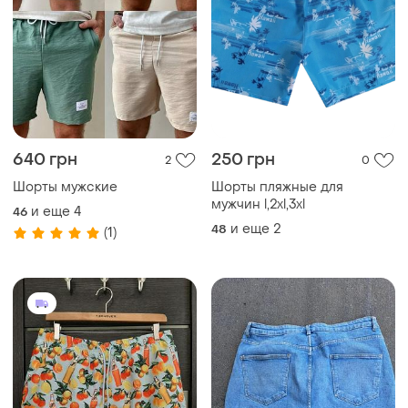
640 грн
250 грн
2
0
Шорты мужские
Шорты пляжные для
мужчин l,2xl,3xl
и еще
4
46
и еще
2
48
(1)