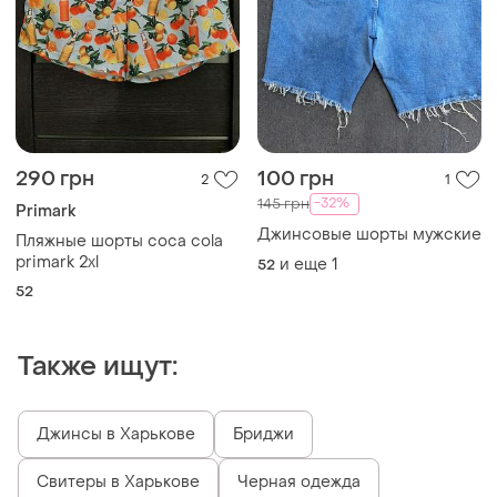
290 грн
100 грн
2
1
-32%
145 грн
Primark
Джинсовые шорты мужские
Пляжные шорты coca cola
primark 2xl
и еще
1
52
52
Также ищут:
Джинсы в Харькове
Бриджи
Свитеры в Харькове
Черная одежда