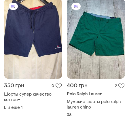
350 грн
400 грн
0
2
Polo Ralph Lauren
Шорты супер качество
коттон+
Мужские шорты polo ralph
lauren chino
и еще
1
L
38