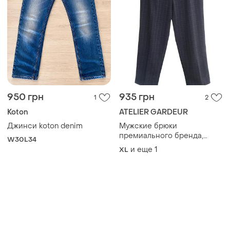
950 грн
935 грн
1
2
Koton
ATELIER GARDEUR
Джинси koton denim
Мужские брюки
премиального бренда,
W30L34
шерсть, идеальные
и еще
1
XL