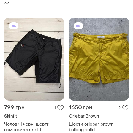
799 грн
1650 грн
1
2
Skinfit
Orlebar Brown
Чоловічі чорні шорти
Шорти orlebar brown
самоскиди skinfit
bulldog solid
туристичні гірські
и еще
1
36
L
самосброси
Загружайте приложение