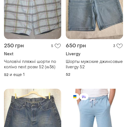
250 грн
650 грн
5
3
Next
Livergy
Чоловічі пляжні шорти по
Шорты мужские джинсовые
коліно next розм 52 (w36)
livergy 52
и еще
1
52
52