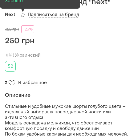
размер 2xl (52) бренд "next"
Хорошо
Подписаться на бренд
Next
322
грн
-23%
250 грн
🇺🇦 Украинский
52
В избранное
3
Описание
Стильные и удобные мужские шорты голубого цвета –
идеальный выбор для повседневной носки или
активного отдыха.
Модель оснащена молниями, что обеспечивает
комфортную посадку и свободу движений.
По бокам удобные карманы для необходимых мелочей.