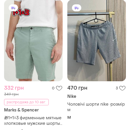
332 грн
470 грн
0
3
349 грн
Nike
распродажа до 10 авг.
Чоловічі шорти nike •розмір
м
Marks & Spencer
M
🎁1+1=3 фирменные мятные
хлопковые мужские шорты
чинос marks &amp; spencer,
и еще
1
L
размер 48 - 50