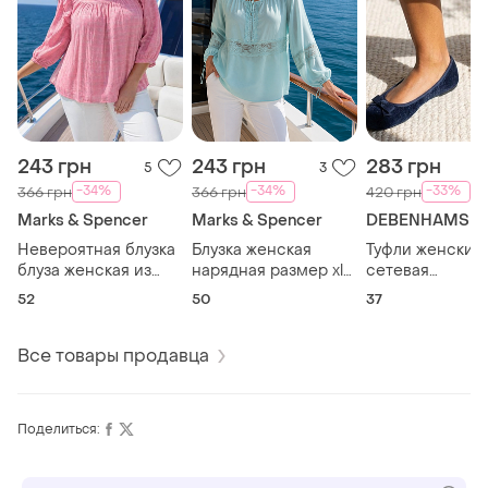
243 грн
243 грн
283 грн
5
3
-34%
-34%
-33%
366 грн
366 грн
420 грн
Marks & Spencer
Marks & Spencer
DEBENHAMS
Невероятная блузка
Блузка женская
Туфли женские
блуза женская из
нарядная размер xl
сетевая
вискозы и модала
(50)
невероятные
52
50
37
размер 2xl (52)
размер 37
Все товары продавца
Поделиться: