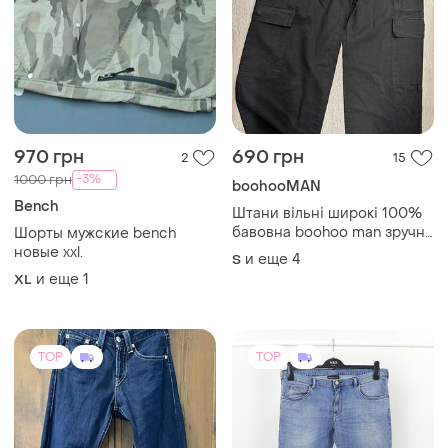
970 грн
690 грн
2
15
-3%
1000 грн
boohooMAN
Bench
Штани вільні широкі 100%
бавовна boohoo man зручні
Шорты мужские bench
легкі оригінал
новые xxl.
и еще
4
S
и еще
1
XL
TOP
TOP