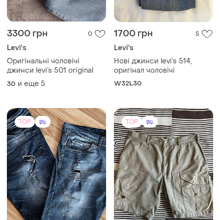
3300 грн
1700 грн
0
5
Levi's
Levi's
Оригінальні чоловічі
Нові джинси levi’s 514,
джинси levi’s 501 original
оригінал чоловічі
и еще
5
W32L30
30
TOP
TOP