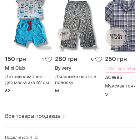
150 грн
280 грн
250 грн
1
0
Mini Club
By very
238 грн с 07 авг.
Летний комплект
Льняные кюлоты в
ACW85
для мальчика 62 см
полоску
Мужская тенни
0-3 мес с
62
M
корабликами
S
Все товары продавца
Поделиться: