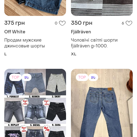
375 грн
350 грн
0
6
Off White
Fjällräven
Продам мужские
Чоловічі світлі шорти
джинсовые шорты
fjällräven g-1000.
L
XL
TOP
TOP