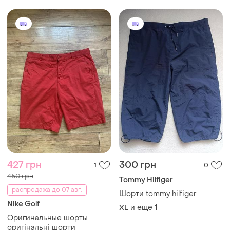
427 грн
300 грн
1
0
450 грн
Tommy Hilfiger
распродажа до 07 авг.
Шорти tommy hilfiger
Nike Golf
и еще
1
XL
Оригинальные шорты
оригінальні шорти