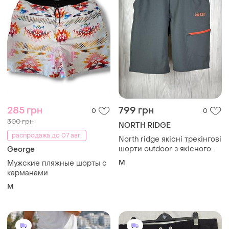
285 грн
799 грн
0
0
300 грн
NORTH RIDGE
распродажа до 07 авг.
North ridge якісні трекінгові
шорти outdoor з якісного
George
матеріалу розмір м
M
Мужские пляжные шорты с
карманами
M