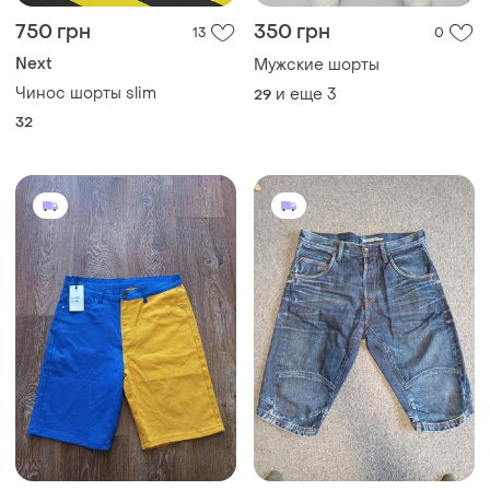
750 грн
350 грн
13
0
Next
Мужские шорты
Чинос шорты slim
и еще
3
29
32