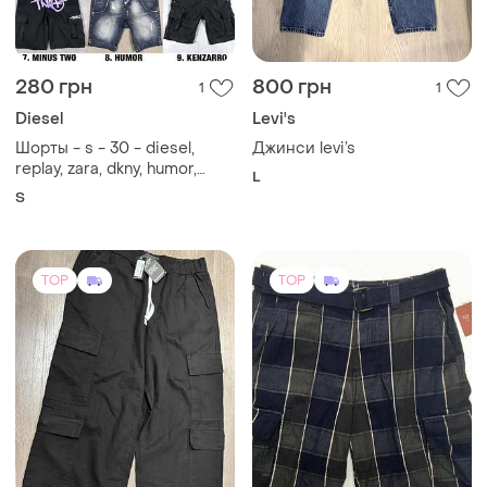
280 грн
800 грн
1
1
Diesel
Levi's
Шорты - s - 30 - diesel,
Джинси levi’s
replay, zara, dkny, humor,
L
minus two, forbest карго
S
бермуды джинсовые
мужские
TOP
TOP