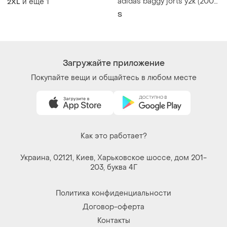
adidas baggy jorts y2k (2005
и еще
1
2XL
год)
S
Загружайте приложение
Покупайте вещи и общайтесь в любом месте
Как это работает?
Украина, 02121, Киев, Харьковское шоссе, дом 201-
203, буква 4Г
Политика конфиденциальности
Договор-оферта
Контакты