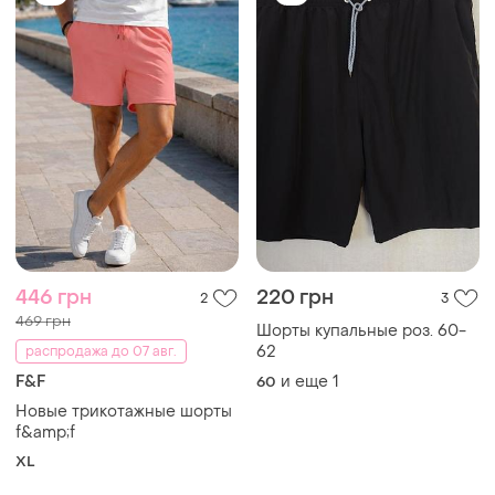
446 грн
220 грн
2
3
469 грн
Шорты купальные роз. 60-
62
распродажа до 07 авг.
F&F
и еще
1
60
Новые трикотажные шорты
f&amp;f
XL