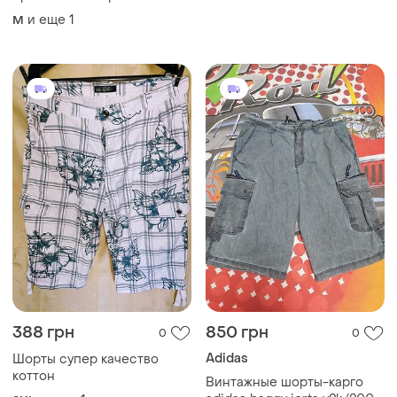
и еще
1
M
388 грн
850 грн
0
0
Adidas
Шорты супер качество
коттон
Винтажные шорты-карго