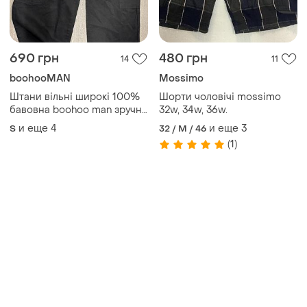
690 грн
480 грн
14
11
boohooMAN
Mossimo
Штани вільні широкі 100%
Шорти чоловічі mossimo
бавовна boohoo man зручні
32w, 34w, 36w.
легкі оригінал
и еще
4
и еще
3
S
32 / M / 46
(1)