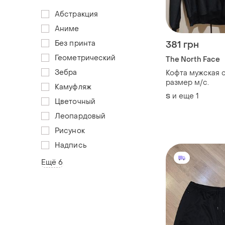
Абстракция
Аниме
Без принта
381 грн
Геометрический
The North Face
Зебра
Кофта мужская 
размер м/с.
Камуфляж
и еще
1
S
Цветочный
Леопардовый
Рисунок
Надпись
Ещё 6