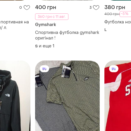
400 грн
380 грн
0
3
-5%
400 грн
360 грн с 11 авг.
спортивная на
Футб
Gymshark
/ л.
L
Спортивна футболка gymshark
оригінал !
и еще
1
S