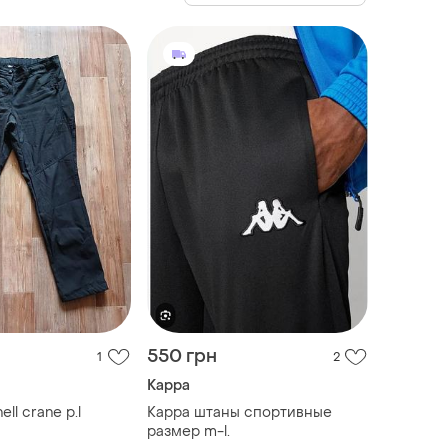
550 грн
1
2
Kappa
ll crane p.l
Kappa штаны спортивные
размер m-l.