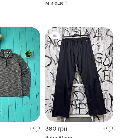
и еще
1
M
380 грн
1
1
Peter Storm