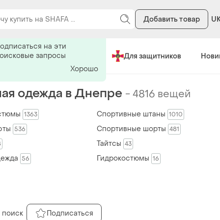
Добавить товар
U
ь на поиск
одписаться на эти
поисковые запросы
Сделано в Украине
Для защитников
Нови
Хорошо
ая одежда в Днепре
-
4816 вещей
стюмы
Спортивные штаны
1363
1010
фты
Спортивные шорты
536
481
Тайтсы
8
43
дежда
Гидрокостюмы
56
16
 поиск
Подписаться