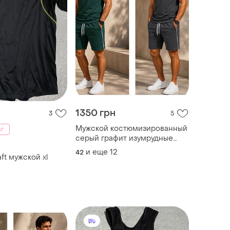
1350 грн
3
5
Мужской костюмизированный
г.
серый графит изумрудные
летние шорты и футболка
и еще
12
42
ft мужской xl