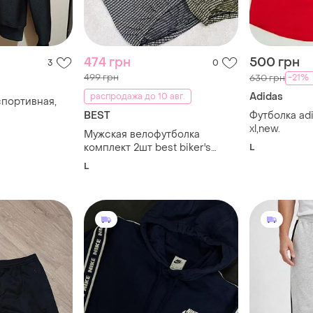
474 грн
500 грн
3
0
499 грн
-21%
630 грн
Adidas
распродажа до 10 авг.
спортивная,
BEST
Футболка adi
xl,new.
Мужская велофутболка
комплект 2шт best biker's
L
factory l
L