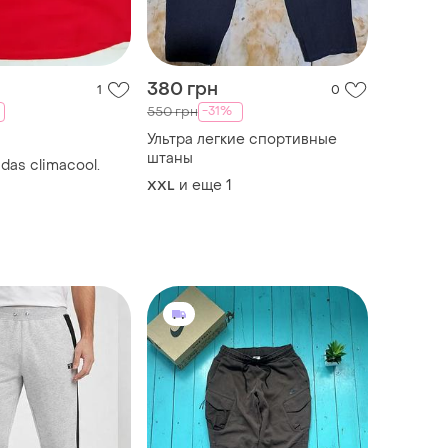
380 грн
1
0
-31%
550 грн
Ультра легкие спортивные
штаны
das climacool.
и еще
1
XXL