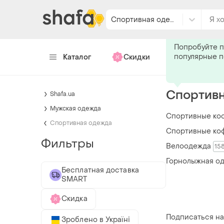
Спортивная одежда
Подпишитес
Попробуйте п
популярные 
Каталог
Скидки
Хендмейд
Спортивн
Shafa.ua
Мужская одежда
Спортивные ко
Спортивная одежда
Спортивные ко
Фильтры
Велоодежда
15
Горнолыжная о
Бесплатная доставка
SMART
Скидка
Подписаться на
Зроблено в Україні