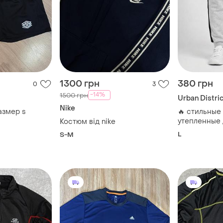
1300 грн
380 грн
0
3
-14%
1500 грн
Urban Distri
Nike
азмер s
🔥 стильные
утепленные 
Костюм від nike
district с л
L
S-M