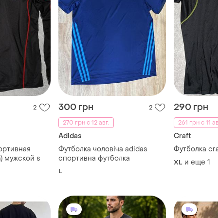
300 грн
290 грн
2
2
270 грн с 12 авг.
261 грн с 11 ав
Adidas
Craft
ортивная
Футболка чоловіча adidas
Футболка cra
n) мужской s
спортивна футболка
и еще
1
XL
L