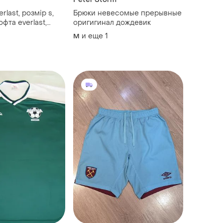
rlast, розмір s,
Брюки невесомые прерывные
фта everlast,
оригигинал дождевик
рмо кофта, кофта
и еще
1
M
кавом