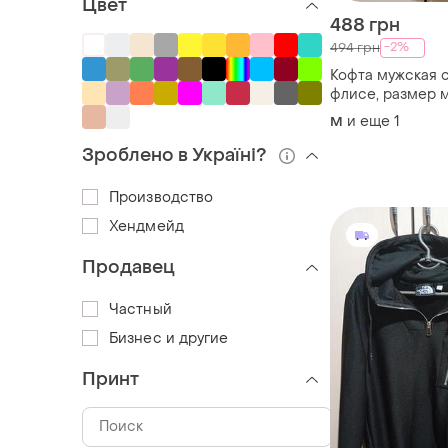
Цвет
488 грн
-2%
494 грн
Кофта мужская 
флисе, размер м
и еще
1
M
Зроблено в Україні?
Производство
Хендмейд
Продавец
Частный
Бизнес и другие
Принт