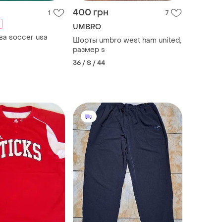
400 грн
1
7
UMBRO
олка нова soccer usa
Шорты umbro west ham united,
размер s
36 / S / 44