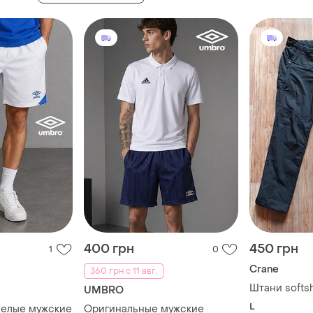
400 грн
450 грн
1
0
Crane
360 грн с 11 авг.
Штани softshe
UMBRO
L
белые мужские
Оригинальные мужские