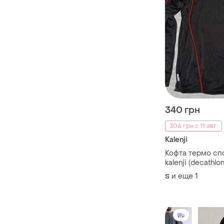
340 грн
306 грн с 11 авг.
Kalenji
Кофта термо сп
kalenji (decathlo
и еще
1
S