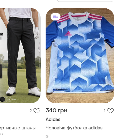
340 грн
2
1
Adidas
ортивные штаны
Чоловіча футболка adidas
as
S