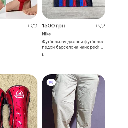
1500 грн
1
1
Nike
Футбольная джерси футболка
педри барселона найк pedri
barcelona nike football soccer
L
jersey size l л размер