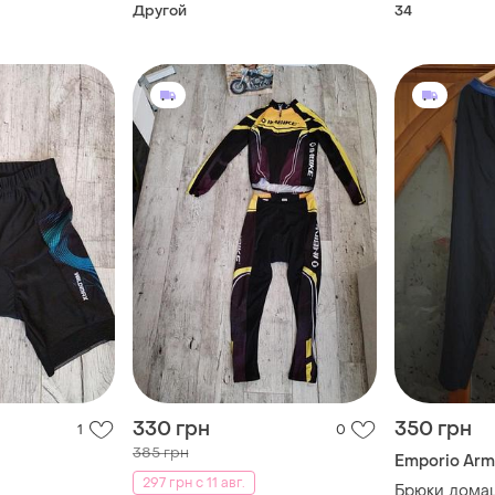
Другой
34
330 грн
350 грн
1
0
385 грн
Emporio Arm
297 грн с 11 авг.
Брюки дома