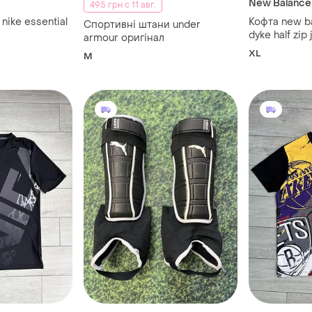
New Balance
495 грн с 11 авг.
nike essential
Кофта new b
Спортивні штани under
dyke half zip
armour оригінал
XL
M