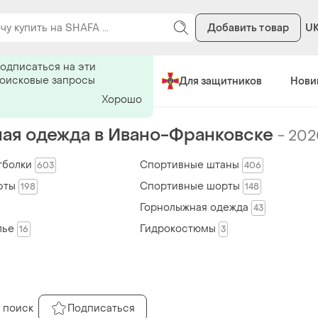
Добавить товар
U
ь на поиск
одписаться на эти
поисковые запросы
Сделано в Украине
Для защитников
Нови
Хорошо
ая одежда в Ивано-Франковске
-
202
тболки
Спортивные штаны
603
406
фты
Спортивные шорты
198
148
Горнолыжная одежда
43
лье
Гидрокостюмы
16
3
 поиск
Подписаться