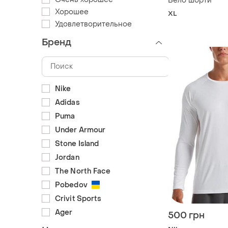
Вело шорти
Хорошее
XL
Удовлетворительное
Бренд
Nike
Adidas
Puma
Under Armour
Stone Island
Jordan
The North Face
Pobedov
Crivit Sports
Ager
500 грн