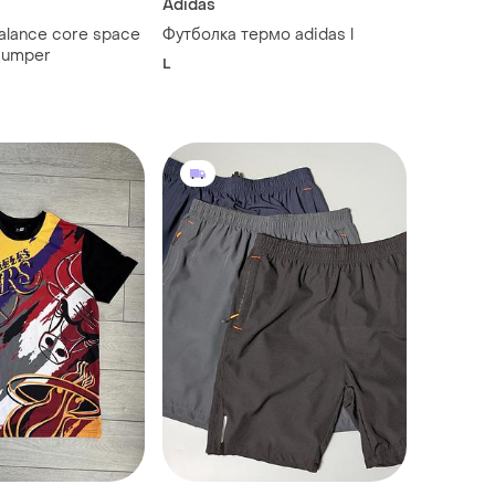
Adidas
alance core space
Футболка термо adidas l
 jumper
L