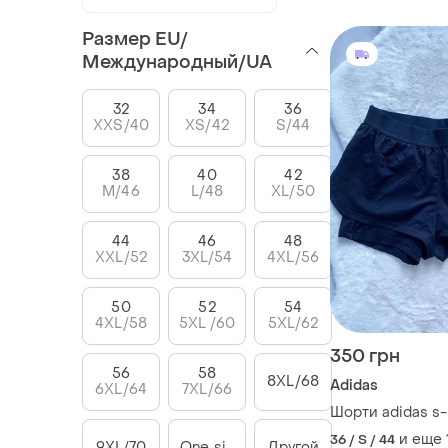
Размер EU/
Международный/UA
32
34
36
XXS/40
XS/42
S/44
38
40
42
M/46
L/48
XL/50
44
46
48
XXL/52
3XL/54
4XL/56
50
52
54
4XL/58
5XL /60
5XL/62
350 грн
56
58
8XL/68
Adidas
6XL/64
7XL/66
Шорти adidas s
и еще
36 / S / 44
9XL/70
One size
Другой