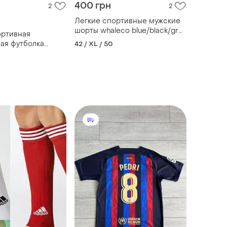
400 грн
2
2
Легкие спортивные мужские
шорты whaleco blue/black/grey
ортивная
размер - xl
ая футболка
42 / XL / 50
ulti team los
s chicago bulls
ms new era nba
ер джерси майка