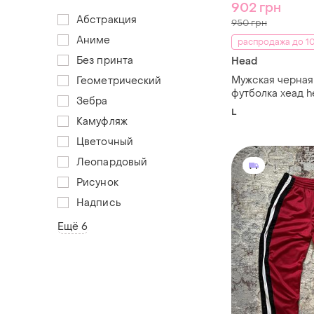
902 грн
Абстракция
950 грн
Аниме
распродажа до 10
Без принта
Head
Мужская черная
Геометрический
футболка хеад h
Зебра
radical size l л
L
джерси с круп
Камуфляж
графическим п
Цветочный
оригинал
Леопардовый
Рисунок
Надпись
Ещё 6