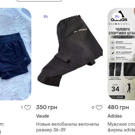
350 грн
480 грн
1
0
Vaude
Adidas
-m
Новые велобахилы велочелы
Мужские сп
размер 36-39
фирмы adid
1