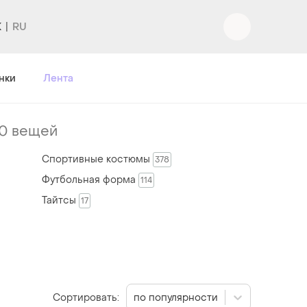
K
нки
Лента
0 вещей
Спортивные костюмы
378
Футбольная форма
114
Тайтсы
17
Сортировать:
по популярности