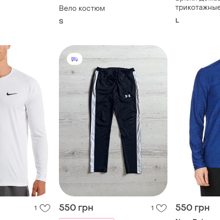
трикотажные
Вело костюм
спортивные,
L
S
хлопковые 
550 грн
550 грн
1
1