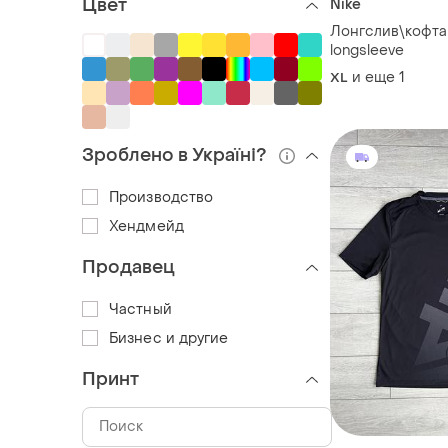
Цвет
Nike
Лонгслив\кофта 
longsleeve
и еще
1
XL
Зроблено в Україні?
Производство
Хендмейд
Продавец
Частный
Бизнес и другие
Принт