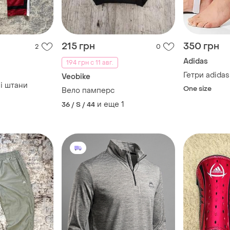
215 грн
350 грн
2
0
Adidas
194 грн с 11 авг.
Гетри adidas
Veobike
ні штани
One size
Вело памперс
и еще
1
36 / S / 44