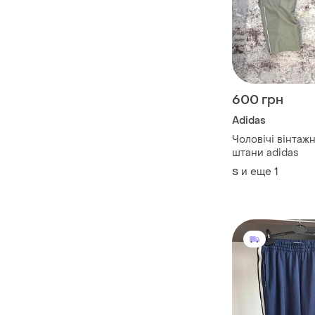
600 грн
Adidas
Чоловічі вінтаж
штани adidas
и еще
1
S