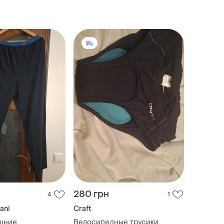
280 грн
4
1
ani
Craft
шние,
Велосипедные трусики