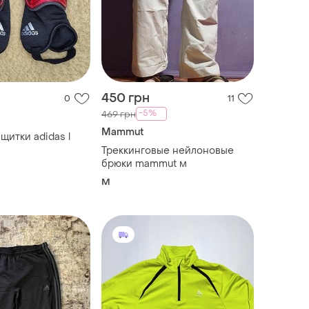
450 грн
0
11
-5%
469 грн
Mammut
щитки adidas l
Треккинговые нейлоновые
брюки mammut м
M