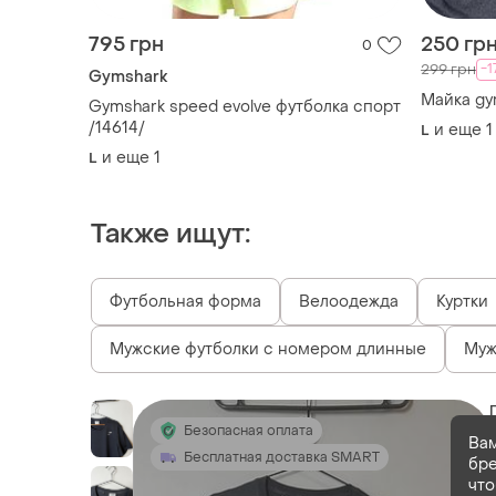
795 грн
250 гр
0
-
299 грн
Gymshark
Майка gy
Gymshark speed evolve футболка спорт
/14614/
и еще
1
L
и еще
1
L
Также ищут:
Футбольная форма
Велоодежда
Куртки
Мужские футболки с номером длинные
Муж
Безопасная оплата
Вам
Бесплатная доставка SMART
бре
что