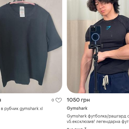
н
1050 грн
0
Gymshark
в рубчик gymshark xl
Gymshark футболка/рашгард 
v5.ексклюзив! легендарна фу
для зала!