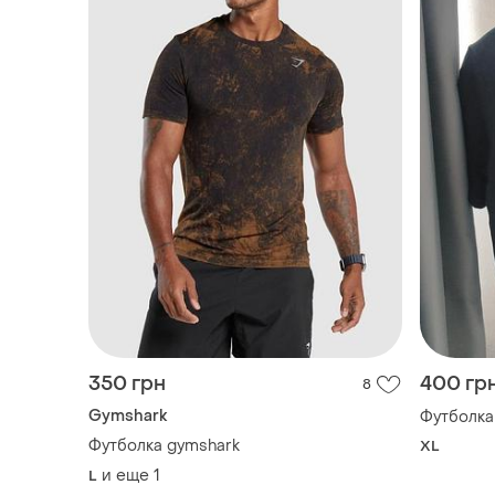
350 грн
400 гр
8
Gymshark
Футболка 
Футболка gymshark
XL
и еще
1
L