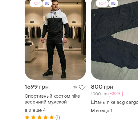
TOP
TOP
1599 грн
800 грн
19
-20%
1000 грн
Спортивный костюм nike
весенний мужской
Штаны nike acg carg
и еще
4
S
и еще
1
M
(1)