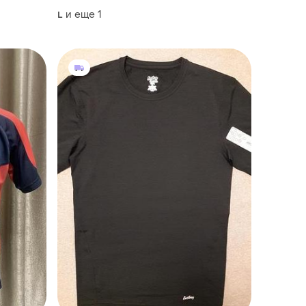
и еще
1
L