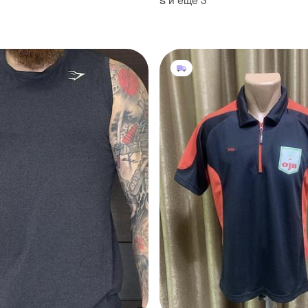
и еще
3
S