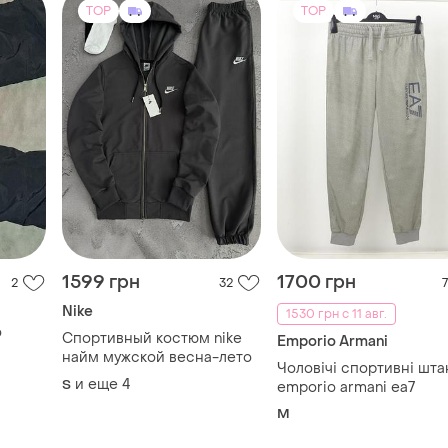
TOP
TOP
1599 грн
1700 грн
2
32
7
Nike
1530 грн с 11 авг.
o
Спортивный костюм nike
Emporio Armani
найм мужской весна-лето
Чоловічі спортивні шта
и еще
4
S
emporio armani ea7
M