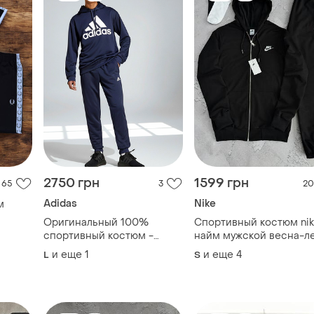
2750 грн
1599 грн
65
3
20
Adidas
Nike
м
Оригинальный 100%
Спортивный костюм ni
ры
спортивный костюм -
найм мужской весна-л
рный
adidas sportswear french
и еще
1
и еще
4
L
S
terry hooded(размеры l и xl)