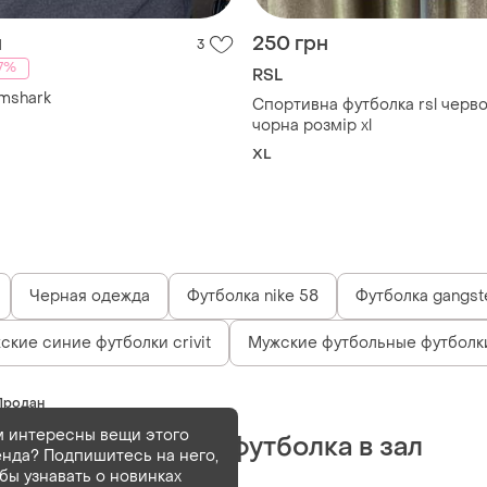
н
250 грн
3
17%
RSL
mshark
Спортивна футболка rsl черв
чорна розмір xl
XL
Черная одежда
Футболка nike 58
Футболка gangst
ские синие футболки crivit
Мужские футбольные футболк
Продан
 интересны вещи этого
Чорна спортивна футболка в зал
нда? Подпишитесь на него,
gymshark xl
бы узнавать о новинках