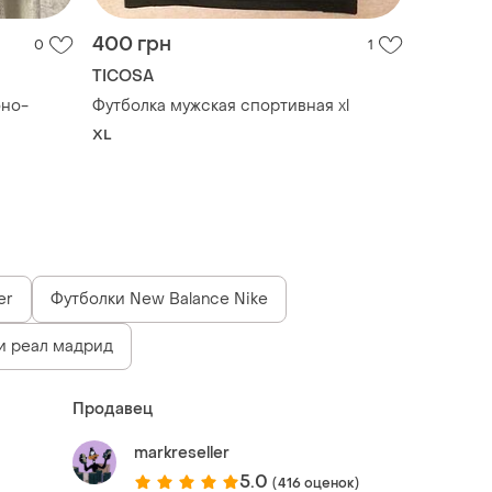
400 грн
0
1
TICOSA
оно-
Футболка мужская спортивная xl
XL
er
Футболки New Balance Nike
и реал мадрид
Продавец
markreseller
5.0
(416 оценок)