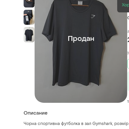
Хо
Продан
1
Описание
Чорна спортивна футболка в зал Gymshark, розмір