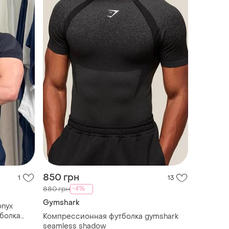
850 грн
1
13
-4%
880 грн
Gymshark
onyx
тболка
Компрессионная футболка gymshark
seamless shadow