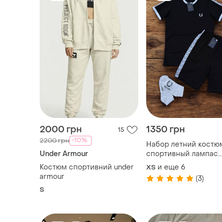
2000 грн
1350 грн
15
-10%
2200 грн
Набор летний костю
Under Armour
спортивный лампас
футболка шорты 2 па
Костюм спортивний under
и еще
6
XS
носков в подарок че
armour
(3)
белый
S