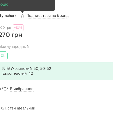
рошо
(1)
Подписаться на бренд
Gymshark
300
грн
-10%
270 грн
Международный
XL
🇺🇦 Украинский: 50, 50-52
Европейский: 42
В избранное
1
 ХЛ, стан ідеальний