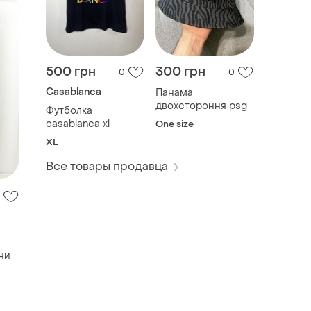
500 грн
300 грн
0
0
Casablanca
Панама
двохстороння psg
Футболка
casablanca xl
One size
XL
Все товары продавца
ни