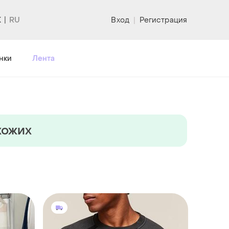
K
Вход
|
Регистрация
нки
Лента
хожих