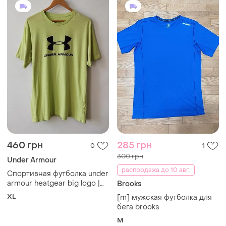
460 грн
285 грн
0
1
300 грн
Under Armour
распродажа до 10 авг.
Спортивная футболка under
armour heatgear big logo |
Brooks
оригинал | xl (loose fit)
XL
[m] мужская футболка для
бега brooks
M