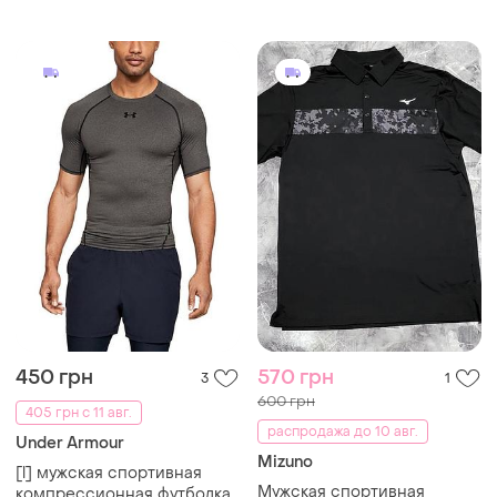
450 грн
570 грн
3
1
600 грн
405 грн с 11 авг.
распродажа до 10 авг.
Under Armour
Mizuno
[l] мужская спортивная
Мужская спортивная
компрессионная футболка
футболка-поло mizuno
under armour
и еще
1
M
M