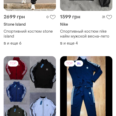
Спортивний костюм stone
Спортивный костюм nike
island
найм мужской весна-лето
и еще
6
и еще
4
S
S
TOP
TOP
1050 грн
1150 грн
84
6
-5%
1200 грн
Спортивная кофта на