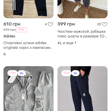
‼️костюм мужской, рубашка
Adidas
плюс шорты в размере 52-
54!!️
Спортивні штани adidas
и еще
1
XL
originals чорні з лампасами
звужені стильні спортивні
S
штани adidas originals
чорного кольору
TOP
TOP