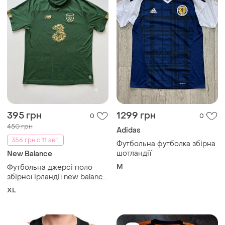
395 грн
1299 грн
0
0
450 грн
Adidas
356 грн с 11 авг.
Футбольна футболка збірна
шотландії
New Balance
M
Футбольна джерсі поло
збірної ірландії new balance
(ireland), розмір xl / 2xl
XL