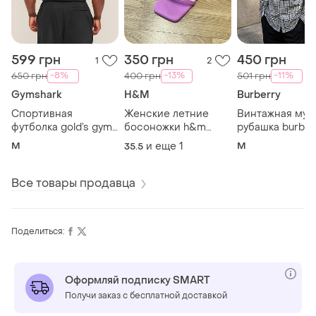
599 грн
350 грн
450 грн
1
2
-8%
-13%
-11%
650 грн
400 грн
501 грн
Gymshark
H&M
Burberry
Спортивная
Женские летние
Винтажная муж
футболка gold’s gym
босоножки h&m
рубашка burber
для бега
открытые туфли
клетку классич
M
и еще
1
M
35.5
бодибилдинга
повседневные
тенниска берб
беговая майка nike
розовые zara pink
футболка чолов
спорта тренировок
сандали
сорочка ретро
Все товары продавца
зала тяжелой
классические
коллекционная
атлетики стадиона
primark яркие
vintage boss re
gymshark фитнеса
праздничные тапки
lacoste
Поделиться:
under armour
модные топ
бестселлер
Оформляй подписку SMART
Получи заказ с бесплатной доставкой