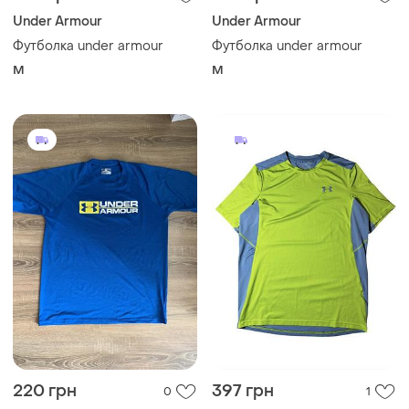
220 грн
397 грн
0
1
Under Armour
Under Armour
Футболка under armour
Рашгард футболка under
оригінал
armour m
M
и еще
1
M