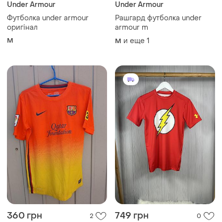
360 грн
749 грн
2
0
Nike
Under Armour
Мужская спортивная
Under armour dc comics
футболка nike.
flash компресійна футболка
компресійка оригінал
и еще
1
M
M