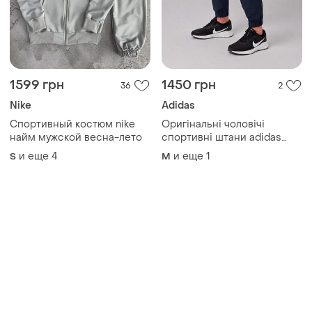
1599 грн
1450 грн
36
2
Nike
Adidas
Спортивный костюм nike
Оригінальні чоловічі
найм мужской весна-лето
спортивні штани adidas
графіт літні мікрофібра
и еще
4
и еще
1
S
M
джогери для бігу та
тренувань