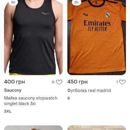
400 грн
450 грн
0
1
Saucony
Футболка real madrid
Майка saucony stopwatch
S
singlet black 3xl
3XL