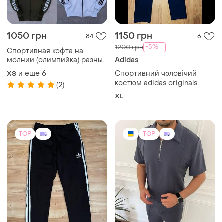
молнии (олимпийка) разные
Adidas
цвета
и еще
6
Спортивний чоловічий
XS
костюм adidas originals
(2)
1150грн
XL
TOP
TOP
610 грн
599 грн
4
23
-13%
699 грн