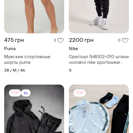
1599 грн
1950 грн
41
34
Nike
Акция❗ спортивный костюм
s-2xl размеры кофта штаны
Спортивный костюм nike
2 пары носков в подарок
найк весенний мужской
и еще
4
S
мужской молочно-черный
и еще
4
S
(2)
TOP
TOP