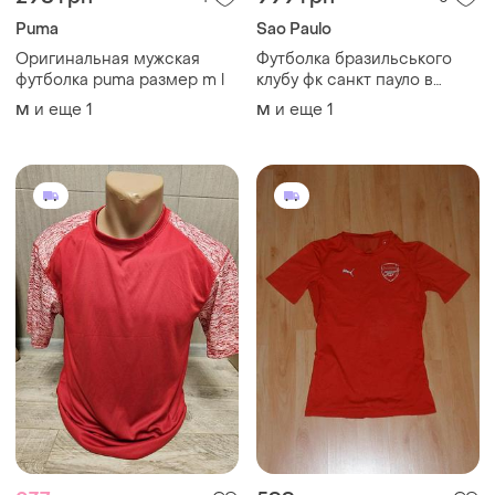
237 грн
599 грн
0
0
250 грн
-10%
660 грн
Puma
распродажа до 10 авг.
Badger
Футбольная термо
футболка puma dry cell
Футболка мужская badger
comression termo dry fc
и еще
1
M
и еще
7
S
arsenal london/ фк арсенал
лондон original s-m-l пума
red
ТОП объявлений
TOP
TOP