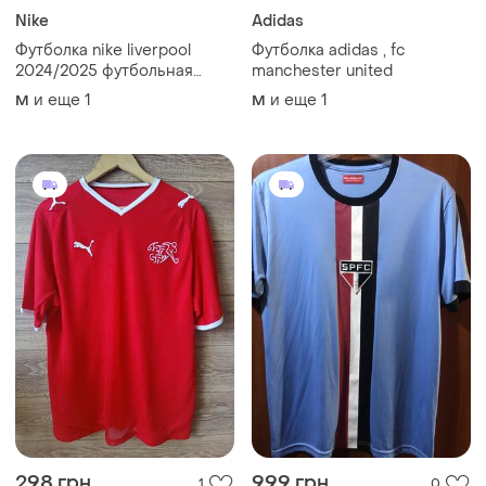
298 грн
999 грн
1
0
Puma
Sao Paulo
Оригинальная мужская
Футболка бразильського
футболка puma размер m l
клубу фк санкт пауло в
ідельному стані в кольорах
и еще
1
и еще
1
M
M
клубу