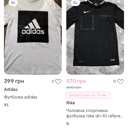
Чоловіча спортивна
футболка nike dri-fit referee
jersey
S
650 грн
790 грн
0
1
Adidas
Atlantic