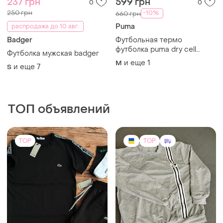
1350 грн
850 грн
54
0
-33%
2000 грн
Костюм спортивный/
мужской
Новинка 🔥 летний костюм
футболка шорты 2 пары
48
носков в подарок черный
и еще
4
S
хлопок спортивный
(2)
комплект мужской ❗ не
кошлатиться ❗
TOP
TOP