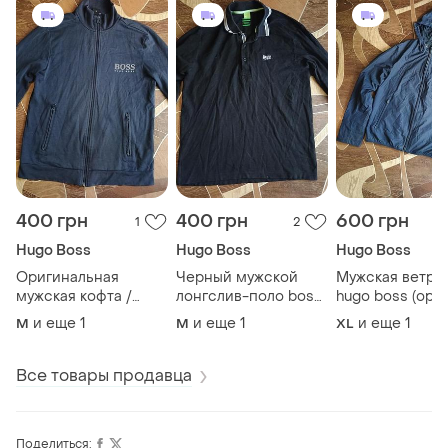
400 грн
400 грн
600 грн
1
2
Hugo Boss
Hugo Boss
Hugo Boss
Оригинальная
Черный мужской
Мужская ветро
мужская кофта /
лонгслив-поло boss
hugo boss (ори
зипка hugo boss (m)
hugo boss (оригинал)
размер xxl
и еще
1
и еще
1
и еще
1
M
M
XL
темно-синяя
олимпийка
Все товары продавца
Поделиться: