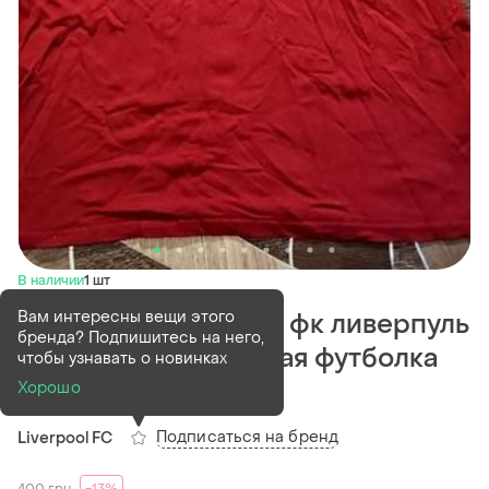
В наличии
1 шт
Вам интересны вещи этого
Оригинальное поло фк ливерпуль
бренда? Подпишитесь на него,
(liverpool f.c.) мужская футболка
чтобы узнавать о новинках
ливерпуль
Хорошо
Подписаться на бренд
Liverpool FC