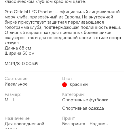
классическом клубном красном цвете.
Это Official LFC Product — официальный лицензионный
мерч клуба, привезённый из Европы. На внутренней
бирке присутствует защитная переливающаяся
голограмма клуба, подтверждающая подлинность вещи.
Отличный вариант как для преданных болельщиков
скаузеров, так и для повседневной носки в стиле спорт-
кэжуал.
Длина 68 см
Ширина 55 см
M4P1/S-0.00339
Состояние:
Цвет:
Идеальное
Красный
Размер:
Категории:
M
L
Спортивные футболки
Спортивная одежда
Назначение
Принт
Для повседневной
Без принта
Надпись