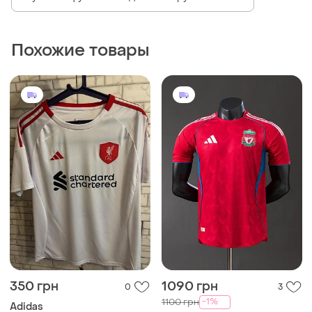
350 грн
1090 грн
0
3
-1%
1100 грн
Adidas
Adidas
Футбольна футболка fc
liverpool чоловіча
Футболка леверпуль адидас
в ретро стиле special
и еще
1
M
edition футбольная форма
и еще
4
S
liverpool adidas