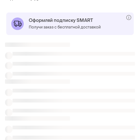
Оформляй подписку SMART
Получи заказ с бесплатной доставкой
Также ищут:
Футбольная форма
Велоодежда
Куртки в Запорожье
Военные вещи
Nike tech fleece pants
Футболки freelift sport ultimate
Футболки для бега Nike Dri Fit
Футболки майки поло Nike