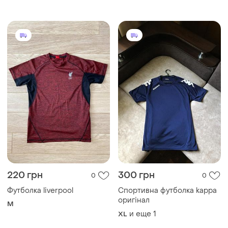
оригінал
M
и еще
1
XL
Загружайте приложение
Покупайте вещи и общайтесь в любом месте
Как это работает?
Украина, 02121, Киев, Харьковское шоссе, дом 201-
203, буква 4Г
Политика конфиденциальности
Договор-оферта