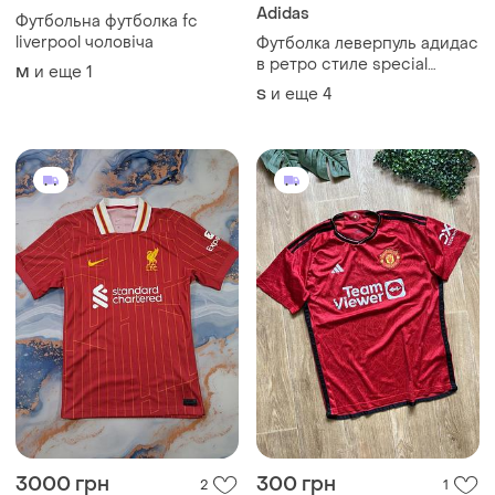
3000 грн
300 грн
2
1
Nike
Adidas
Футболка nike liverpool
Футболка adidas , fc
2024/2025 футбольная
manchester united
форма
и еще
1
и еще
1
M
M