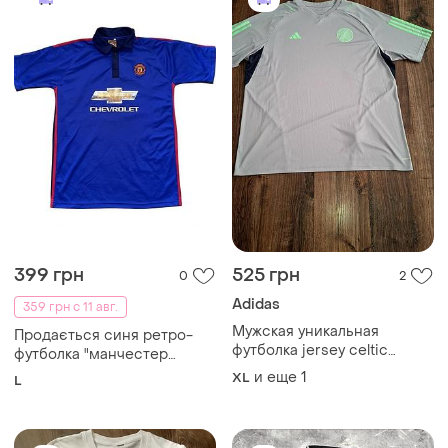
L
размер
нанесено легендарний
номер 20 та прізвище
легенди клубу робіна ван
персі (v. persie).
399 грн
570 грн
2
0
600 грн
Adidas
распродажа до 10 авг.
Футболка adidas
Nike
XL