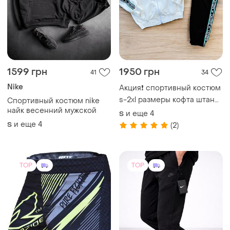
1000 грн
1100 грн
3
1
-17%
1200 грн
Nike
RDX
Чоловічі спортивні штани
nike tech fleece чорні |
Шорты для мма и греплинга
двонитка, туреччина,
rdx sports, новые с биркой
и еще
4
M
джогери, штани на
42 / XL / 50
манжеті,осінь,демісезонні
якісні