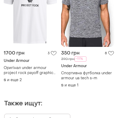
1700 грн
350 грн
3
8
-11%
390 грн
Under Armour
Under Armour
Оригінал under armour
project rock payoff graphic
Спортивна футболка under
1383191 футболка
armour ua tech s-m
и еще
2
S
и еще
1
S
Также ищут: