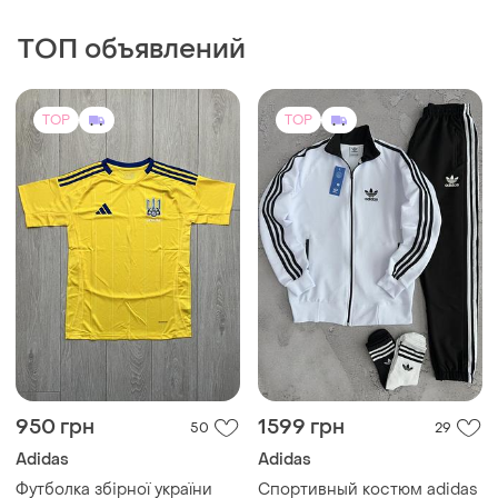
ТОП объявлений
TOP
TOP
950 грн
1599 грн
50
29
Adidas
Adidas
Футболка збірної україни
Спортивный костюм adidas