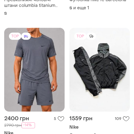
штани columbia titanium
и еще
1
S
omni-tech interchange
S
TOP
TOP
2400 грн
1559 грн
5
109
-14%
2790 грн
Nike
Nike