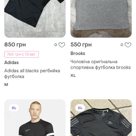
850 грн
550 грн
0
0
Brooks
765 грн с 12 авг.
Чоловіча оригінальна
Adidas
спортивна футболка brooks
Adidas all blacks регбийка
XL
футболка
M