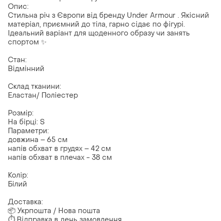
Опис:
Стильна річ з Європи від бренду Under Armour . Якісний
матеріал, приємний до тіла, гарно сідає по фігурі.
Ідеальний варіант для щоденного образу чи занять
спортом ✨
Стан:
Відмінний
Склад тканини:
Еластан/ Поліестер
Розмір:
На бірці: S
Параметри:
довжина – 65 см
напів обхват в грудях – 42 см
напів обхват в плечах - 38 см
Колір:
Білий
Доставка:
📦 Укрпошта / Нова пошта
⏱ Відправка в день замовлення