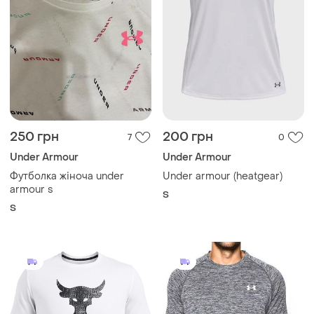
250 грн
200 грн
7
0
Under Armour
Under Armour
Футболка жіноча under
Under armour (heatgear)
armour s
S
S