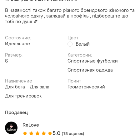
В наявності також багато різного брендового жіночого та
чоловічого одягу , заглядай в профіль , підбереш те що
тобі по душі 💕
Состояние:
Цвет:
Идеальное
Белый
Размер:
Категории:
S
Спортивные футболки
Спортивная одежда
Назначение
Принт
Для бега
Для зала
Геометрический
Для тренировок
Продавец
ReLove
5.0
(78 оценок)