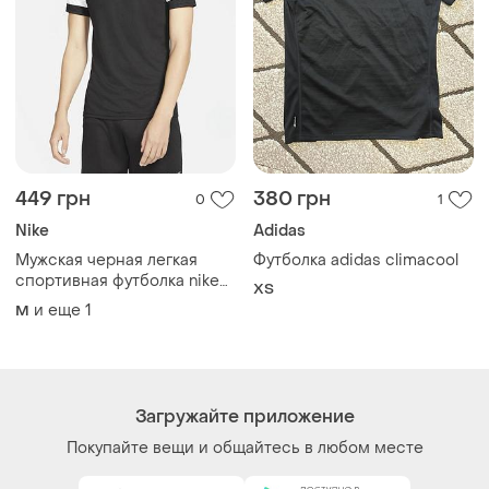
449 грн
380 грн
0
1
Nike
Adidas
Мужская черная легкая
Футболка adidas climacool
спортивная футболка nike
XS
dri-fit оригинал
и еще
1
M
тренировочная футболка
найк драй фит
Загружайте приложение
Покупайте вещи и общайтесь в любом месте