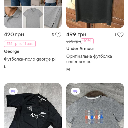
420 грн
499 грн
3
1
-10%
550 грн
378 грн с 11 авг.
Under Armour
George
Оригінальна футболка
Футболка-поло george pl
under armour
L
M