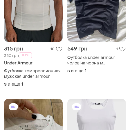
315 грн
549 грн
10
1
-10%
350 грн
Футболка under armour
Under Armour
чоловіча чорна м
спортивна компресійна
Футболка компрессионная
и еще
1
S
мужская under armour
и еще
1
S