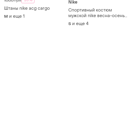
-20%
1000 грн
Nike
Штаны nike acg cargo
Спортивный костюм
мужской nike весна-осень
и еще
1
M
s,m, l, xl, xxl
и еще
4
S