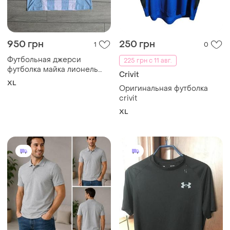
950 грн
250 грн
1
0
Футбольная джерси
225 грн с 11 авг.
футболка майка лионель
Crivit
месси сборная аргентина
XL
Оригинальная футболка
lionel messi argentina
crivit
football soccer jersey size xl
хл размер
XL