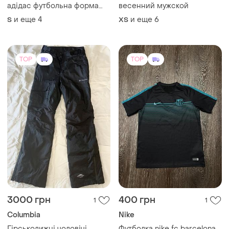
адідас футбольна форма
весенний мужской
adidas жовта україна ukraine
и еще
4
и еще
6
S
XS
TOP
TOP
3000 грн
400 грн
1
1
Columbia
Nike
Гірськолижні чоловічі
Футболка nike fc barcelona