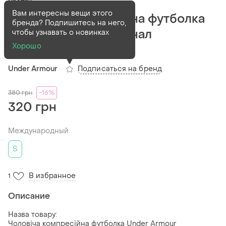
Вам интересны вещи этого
Чоловіча компресійна футболка
бренда? Подпишитесь на него,
under armour . оригінал
чтобы узнавать о новинках
Хорошо
(1)
Подписаться на бренд
Under Armour
380
грн
-16%
320 грн
Международный
S
В избранное
1
Описание
Назва товару:
Чоловіча компресійна футболка Under Armour