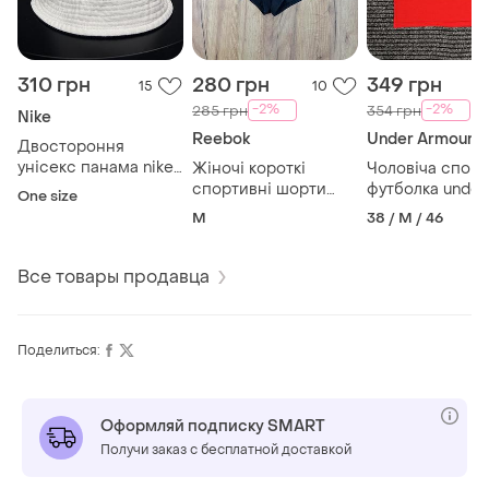
310 грн
280 грн
349 грн
15
10
-2%
-2%
285 грн
354 грн
Nike
Reebok
Under Armour
Двостороння
унісекс панама nike .
Жіночі короткі
Чоловіча спор
оригінал
спортивні шорти
футболка under
One size
reebok. оригінал
armour. оригіна
M
38 / M / 46
Все товары продавца
Поделиться:
Оформляй подписку SMART
Получи заказ с бесплатной доставкой