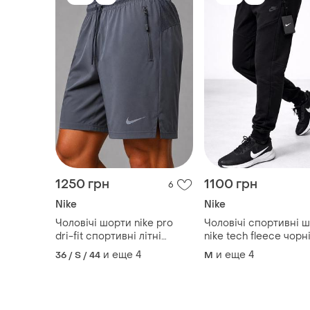
1250 грн
1100 грн
6
Nike
Nike
Чоловічі шорти nike pro
Чоловічі спортивні 
dri-fit спортивні літні
nike tech fleece чорні
стрейч холодок графіт
двонитка, туреччина,
и еще
4
и еще
4
36 / S / 44
M
джогери, штани на
манжеті,осінь,деміс
якісні