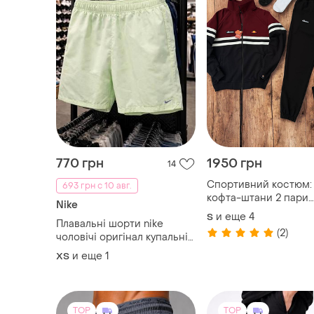
770 грн
1950 грн
14
Спортивний костюм:
693 грн с 10 авг.
кофта-штани 2 пари
Nike
шкарпеток у подарун
и еще
4
S
Плавальні шорти nike
(2)
чоловічі оригінал купальні
шорти nike плавательные
и еще
1
XS
шорты nike мужские
оригинал купальные шорты
nike
TOP
TOP