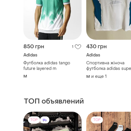
850 грн
430 грн
1
Adidas
Adidas
Футболка adidas tango
Спортивна жіноча
future layered m
футболка adidas sup
climacool / clima365
M
и еще
1
M
l
ТОП объявлений
TOP
TOP