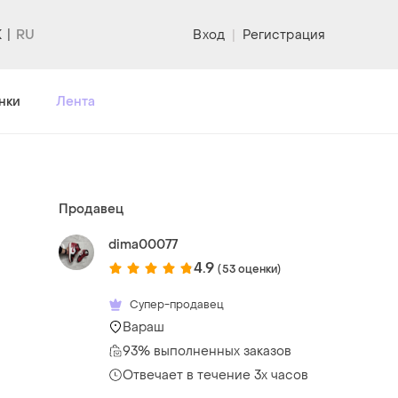
K
Вход
|
Регистрация
нки
Лента
Продавец
dima00077
4.9
(53 оценки)
Супер-продавец
Вараш
93% выполненных заказов
Отвечает в течение 3х часов