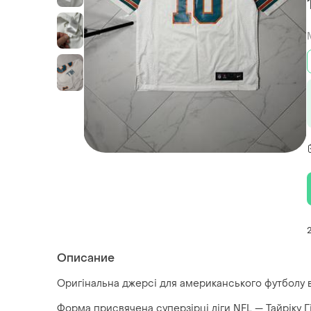
Описание
Оригінальна джерсі для американського футболу від
Форма присвячена суперзірці ліги NFL — Тайріку Гіл