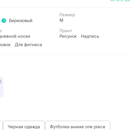
Размер:
M
Бирюзовый
е
Принт
дневной носки
Рисунок
Надпись
ровок
Для фитнеса
Черная одежда
Футболка аниме one piece