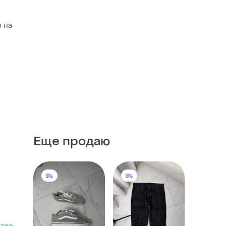
о на
Еще продаю
алее