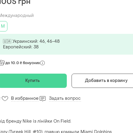
1005 грн
Международный
M
🇺🇦 Украинский: 46, 46-48
Европейский: 38
до 10.0 ₴ бонусних
Купить
Добавить в корзину
В избранное
Задать вопрос
2
 бренду Nike із лінійки On Field.
лу (Tyreek Hill, #10), гравцю команди Miami Dolphins.