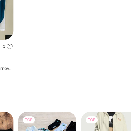
0
ernova
 розмір
TOP
TOP