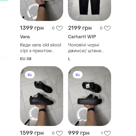
1399 грн
2199 грн
0
0
Vans
Carhartt WIP
Кеди vans old skool
Чоловічі чорні
сірі з принтом
джинси/ штани
(розмір 38 / 24 см)
carhartt wip newel
EU 38
L
pant (розмір 34)
1599 грн
999 грн
0
1