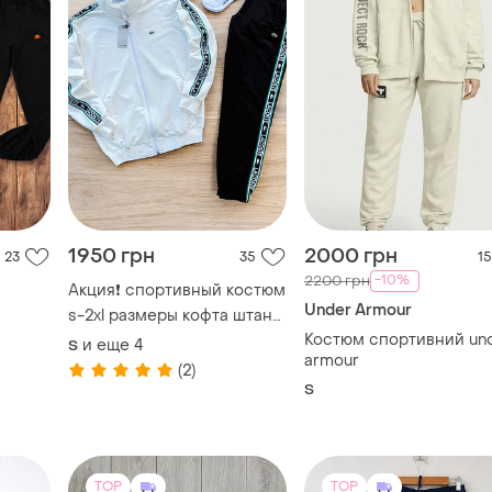
1950 грн
2000 грн
23
35
15
-10%
2200 грн
Акция❗ спортивный костюм
Under Armour
s-2xl размеры кофта штаны
ок
2 пары носков в подарок
Костюм спортивний un
и еще
4
S
мужской молочно-черный
armour
(2)
S
TOP
TOP