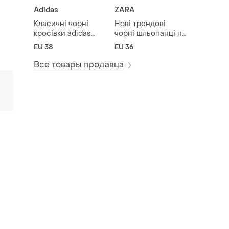
Adidas
ZARA
Класичні чорні
Нові трендові
кросівки adidas
чорні шльопанці на
superstar (розмір
платформі zara з
EU 38
EU 36
38 / 23.5 см)
пряжками (розмір
36)
Все товары продавца