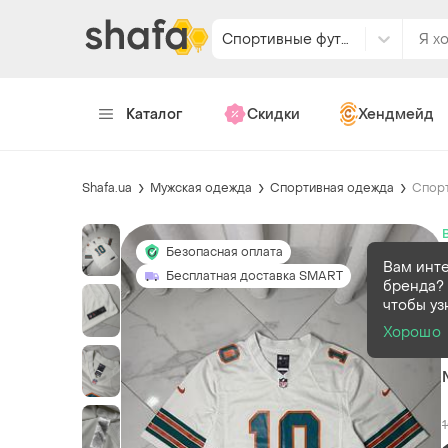
Спортивные футболки
Каталог
Скидки
Хендмейд
Shafa.ua
Мужская одежда
Спортивная одежда
Спорт
Безопасная оплата
Вам инт
Бесплатная доставка SMART
бренда? 
чтобы уз
Хорошо