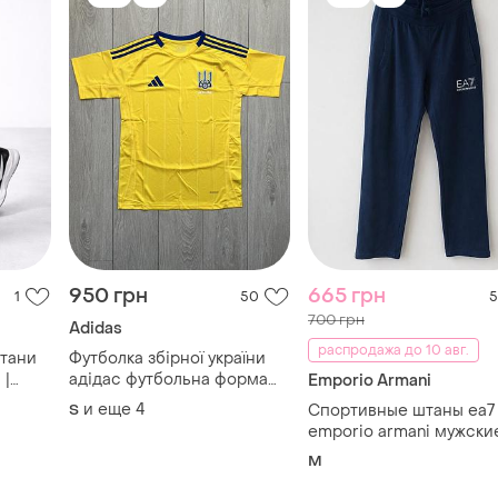
950 грн
665 грн
1
50
5
700 грн
Adidas
распродажа до 10 авг.
штани
Футболка збірної україни
 |
адідас футбольна форма
Emporio Armani
adidas жовта україна
и еще
4
S
Спортивные штаны ea7
ukraine
emporio armani мужски
езонні
темно-синие, размер 
M