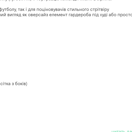
утболу, так і для поціновувачів стильного стрітвіру
ний вигляд як оверсайз елемент гардероба під худі або прост
ітка з боків)
читать д